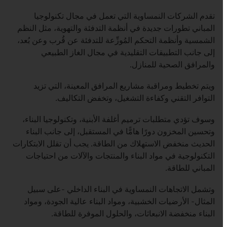
listen
تقدم الشركات النمساوية التي تعمل في مجال تكنولوجيا
المباني تطورات جديدة في أنظمة التدفئة والتهوية، مثل النظم
الشمسية وأنظمة التحكم المُوزِّعة للتدفئة عن قُرب وعن بُعد،
إلى جانب التطبيقات التقليدية في مجال الغاز الطبيعي
والمرافق الصحية للمنازل.
ويتم تخطيط ومراقبة مشاريع المرافق المعينة، التي تزيد
التوافر التقني وكفاءة التشغيل، وتخفض التكاليف.
وسوف تؤدي متطلبات ترميم أغلفة الأبنية، وتكنولوجيا البناء،
وتحسين المخزون دورًا هامًّا في المستقبل، إلى جانب البناء
الحديث منخفض الاستهلاك من الطاقة. يجب أن تقلل الابتكارات
التكنولوجية في مواد البناء والمنتجات والآلات من احتياجات
المباني للطاقة.
وتشمل الاتجاهات النمساوية في البناء الداخلي -على سبيل
المثال- الأرضيات الخشبية، ومواد البناء عالية الجودة، ومواد
البناء منخفضة الانبعاثات، والحلول الموفرة للطاقة.