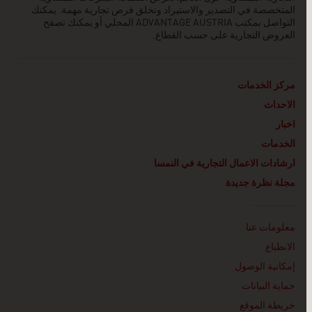
المتخصصة في التصدير والاستيراد وتخلق فرص تجارية مهمة. يمكنك
التواصل بمكتب ADVANTAGE AUSTRIA
المحلي أو يمكنك تصفح
العروض التجارية على حسب القطاع.
مركز الخدمات
الاحداث
اخبار
الخدمات
ارشادات الاعمال التجارية في النمسا
مجلة نظرة جديدة
Linklist
معلومات عنا
الانطباع
إمكانية الوصول
حماية البيانات
خريطة الموقع