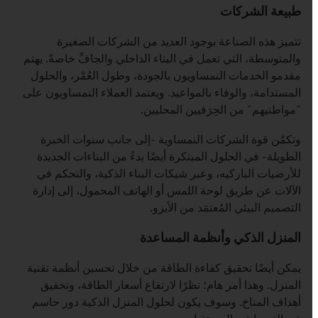
طبيعة الشركات
تتميز هذه الصناعة بوجود العديد من الشركات الصغيرة
والمتوسطة، التي تعمل في البناء الداخلي والجافِّ خاصةً. يهتم
مقدمو الخدمات النمساويون بالجودة، وطول العُمْر، والحلول
المستدامة، والوفاء بالمواعيد. ويعتمد العملاء النمساويون على
"مواطنيهم" من الحِرَفيين المحليين.
وتكمُن قوة الشركات النمساوية -إلى جانب سنوات الخبرة
الطويلة- في الحلول المبتكرة أيضًا بدءً من البناءات الجديدة
للأرضيات الباركيه، وعبر شبكات البناء الذكية، والتحكم في
الآلات عن طريق لوحة اللمس أو الهاتف المحمول، إلى إدارة
التصميم البيئي المُعتمَد من الأيزو.
المنزل الذكي وأنظمة المساعدة
يمكن أيضًا تحقيق كفاءة الطاقة من خلال تحسين أنظمة تقنية
المنزل. وهذا أمر هام؛ نظرًا لارتفاع أسعار الطاقة، وتحقيق
أهداف المناخ. وسوف يكون لحلول المنزل الذكية دور حاسم