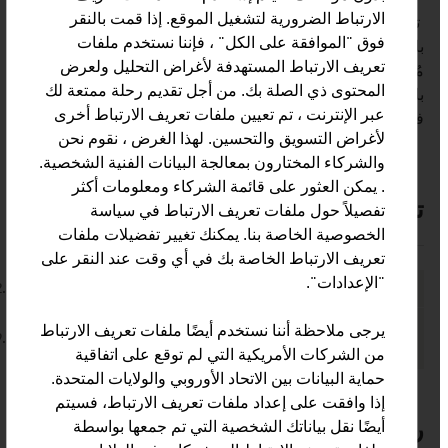
الارتباط الضرورية لتشغيل الموقع. إذا قمت بالنقر
تتواصل مختلف الأجهزة والأنظمة معًا، وتتبادل المعلومات
فوق "الموافقة على الكل" ، فإننا نستخدم ملفات
باستخدام ناقل نظام مرن. مثير للاهتمام للمُسِنِّين خاصةً:
تعريف الارتباط المستهدفة لأغراض التحليل ولعرض
مُستشعِرات حيوية تقيس ضغط الدم وسكر الدم، أو تُذكِّر
المحتوى ذي الصلة بك. من أجل تقديم رحلة ممتعة لك
بالأدوية. إمكانية الاتصال المباشر بالأطباء أو خدمات التمريض
عبر الإنترنت ، تم تعيين ملفات تعريف الارتباط أخرى
في حالة الطوارئ.
لأغراض التسويق والتحسين. لهذا الغرض ، نقوم نحن
والشركاء المختارون بمعالجة البيانات الفنية الشخصية.
. يمكن العثور على قائمة الشركاء ومعلومات أكثر
تنزيلات
downloads
listen
تفصيلاً حول ملفات تعريف الارتباط في سياسة
الخصوصية الخاصة بنا. يمكنك تغيير تفضيلات ملفات
تعريف الارتباط الخاصة بك في أي وقت عند النقر على
"الإعدادات".
No. 157, Fresh View, Smart Cities, en | de
12.9 MB
No. 153, Fresh View, Sustainable Building, en |
يرجى ملاحظة أننا نستخدم أيضًا ملفات تعريف الارتباط
19.1 MB
de
من الشركات الأمريكية التي لم توقع على اتفاقية
حماية البيانات بين الاتحاد الأوروبي والولايات المتحدة.
إذا وافقت على إعداد ملفات تعريف الارتباط، فسيتم
أيضًا نقل بياناتك الشخصية التي تم جمعها بواسطة
رابط إلكتروني
listen
links