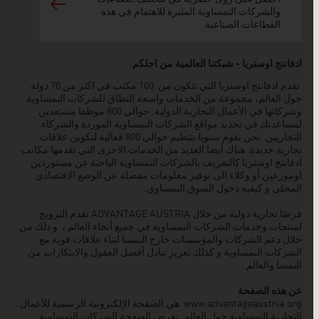
والشركات النمساوية المثيرة للاهتمام في هذه
القطاعات الصناعية.
ادفانتج اوستريا - شبكتنا العالمية من اجلكم
تقدم ادفانتج اوستريا التي تتكون من 100 مكتب في اكثر من 70 دولة
حول العالم، مجموعة من الخدمات واسعة النطاق للشركات النمساوية
وشركائها في الأعمال التجارية الدولية. حوالي 800 موظفا مستعدين
لمساعدتك في تحديد مواقع الشركات النمساوية الموردة والشركاء
التجاريين. نحن نقوم سنويا بتنظيم حوالي 800 فعالية لتكوين علاقات
تجارية جديدة. هناك أيضا العديد من الخدمات الاخرى التي تقدمها مكاتب
ادفانتج اوستريا كالتعريف بالشركات النمساوية الباحثة عن مستوردين
اوموزعين أو وكلاء الى توفير معلومات مفصلة عن الوضع الاقتصادي
المحلي و كيفيه دخول السوق النمساوي.
فرصًا تجارية دولية من خلال ADVANTAGE AUSTRIA تقدم الترويج
لمنتجات وخدمات الشركات النمساوية في جميع أنحاء العالم ، و ذلك من
خلال دعم الشركات والمؤسسات خارج النمسا لبناء علاقات قوية مع
الشركات النمساوية و كذلك تعزيز تبادل أفضل العقول والابتكارات من
النمسا والعالم.
عن هذه الصفحة
www.advantageaustria.org
هي الصفحة الإلكترونية الرسمية للأعمال
التجارية النمساوية حول العالم. تعرض الصفحة الشركات النمساوية