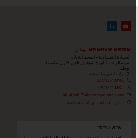
ADVANTAGE AUSTRIA ابوظبى
السفارة النمساوية – القسم التجاري
مدينة الوحدة 1 البرج التجاري, الدور الأول, مكتب 3
ابوظبى
الإمارات العربية المتحدة
0097126433988
0097126433455
abudhabi@advantageaustria.org
www.advantageaustria.org/ae
FRESH VIEW
احصل على رؤى حصرية في مختلف الصناعات