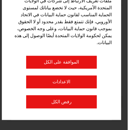
ملفات تعريف الارتباط إلى شركات في الولايات
المتحدة الأمريكية، حيث لا تخضع بياناتك لمستوى
الحماية المناسب لقانون حماية البيانات في الاتحاد
الكهرباء / الإلكترونيات / وهندسة الميكاترونكس
الأوروبي، فإنك تتمتع فقط بقدر محدود أو لا الحقوق
بموجب قانون حماية البيانات، وعلى وجه الخصوص،
كفاءة استخدام الطاقة/المباني الخضراء
يمكن لحكومة الولايات المتحدة أيضًا الوصول إلى هذه
الهندسة
البيانات.
المباني/مواد البناء
الموافقة على الكل
العقارات/إدارة العقارات
التكنولوجيات الحضارية
الاعدادات
رفض الكل
وصى بالصفحة