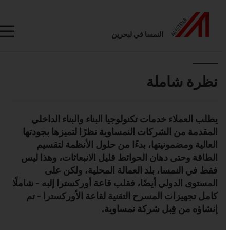
النمسا في لبحرين
Seitennavigation
Inhalt
نظرة شاملة
يطلب العملاء خدمات تكنولوجيا البناء والبناء الداخلي
Standard Content Module
المقدمة من الشركات النمساوية نظرًا لتميزها بجودتها
العالية ومضمونيتها، بدءًا من حلول الأنظمة لتقسيم
الطاقة وحتى دهان الحوائط قليل الانبعاثات، وهذا ليس
فقط في النمسا، بلد العمالة المحلية، ولكن على
المستوى الدولي أيضًا، فقلب قاعة أوركسترا إلبه - شاملًا
كامل تجهيزات المسرح التقنية لقاعة الأوركسترا - تم
إنشاؤه من قِبل شركة نمساوية.