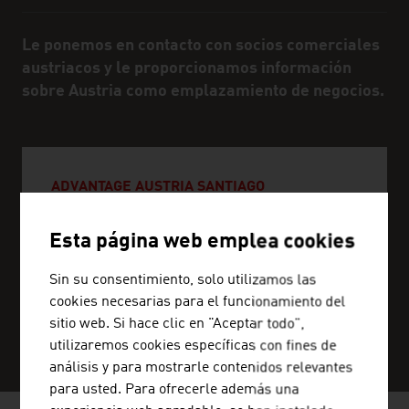
Le ponemos en contacto con socios comerciales
austriacos y le proporcionamos información
sobre Austria como emplazamiento de negocios.
ADVANTAGE AUSTRIA SANTIAGO
+56 2 2233 0557
Esta página web emplea cookies
santiago@advantageaustria.org
Sin su consentimiento, solo utilizamos las
cookies necesarias para el funcionamiento del
sitio web. Si hace clic en "Aceptar todo",
SERVICE CENTER
utilizaremos cookies específicas con fines de
análisis y para mostrarle contenidos relevantes
para usted. Para ofrecerle además una