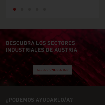
DESCUBRA LOS SECTORES
explore austrian industry
INDUSTRIALES DE AUSTRIA
SELECCIONE SECTOR
¿PODEMOS AYUDARLO/A?
Ayuda y personas de contacto