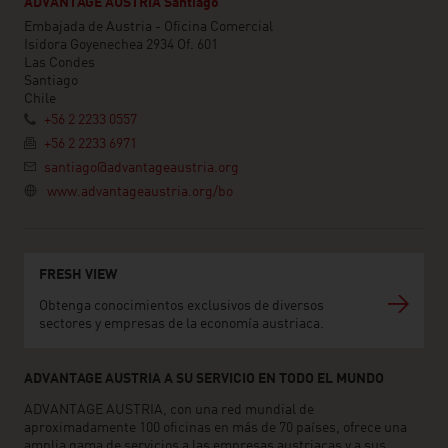
ADVANTAGE AUSTRIA Santiago
Embajada de Austria - Oficina Comercial
Isidora Goyenechea 2934 Of. 601
Las Condes
Santiago
Chile
+56 2 2233 0557
+56 2 2233 6971
santiago@advantageaustria.org
www.advantageaustria.org/bo
FRESH VIEW
Obtenga conocimientos exclusivos de diversos
sectores y empresas de la economía austriaca.
ADVANTAGE AUSTRIA A SU SERVICIO EN TODO EL MUNDO
ADVANTAGE AUSTRIA, con una red mundial de
aproximadamente 100 oficinas en más de 70 países, ofrece una
amplia gama de servicios a las empresas austriacas y a sus