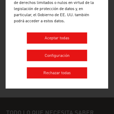
LA EXPORTACIÓN AUSTRIACA
de derechos limitados o nulos en virtud de la
legislación de protección de datos y, en
ADVANTAGE AUSTRIA distingue cada año
particular, el Gobierno de EE. UU. también
a las empresas austriacas con mayor
podrá acceder a estos datos.
proyección internacional, reconociendo su
éxito sostenido en los mercados globales a
Aceptar todas
través del premio a la exportación.
Configuración
TODAS LAS NOTICIAS
Rechazar todas
TODO LO QUE NECESITA SABER
Info box