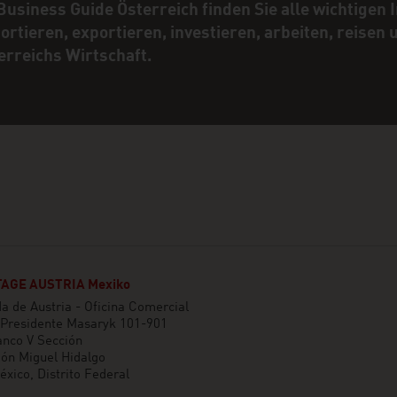
Business Guide Österreich finden Sie alle wichtigen
ortieren, exportieren, investieren, arbeiten, reisen
erreichs Wirtschaft.
AGE AUSTRIA Mexiko
 de Austria - Oficina Comercial
 Presidente Masaryk 101-901
anco V Sección
ón Miguel Hidalgo
xico, Distrito Federal