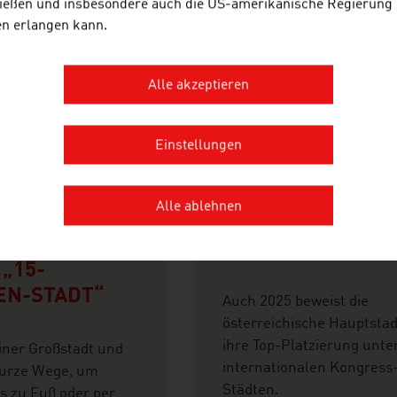
ießen und insbesondere auch die US-amerikanische Regierung
en erlangen kann.
Alle akzeptieren
2026-07-30
Einstellungen
6
WIEN IST AUF PL
Alle ablehnen
 WEGE, HOHE
1 IM KONGRESS-
SQUALITÄT –
RANKING
 „15-
EN-STADT“
Auch 2025 beweist die
österreichische Hauptstad
ihre Top-Platzierung unte
iner Großstadt und
internationalen Kongress
urze Wege, um
Städten.
es zu Fuß oder per