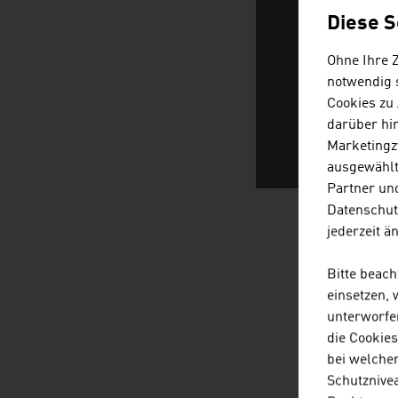
Diese S
Ohne Ihre 
notwendig s
Cookies zu
darüber hi
Marketingz
ausgewählt
Partner und
Datenschut
jederzeit ä
NEWS
Bitte beac
einsetzen,
unterworfe
die Cookie
Unsere News
bei welche
Schutznivea