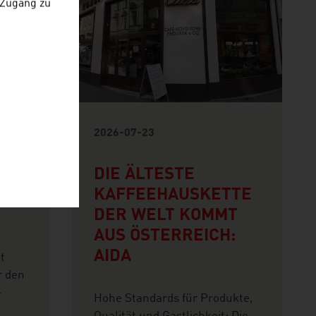
 Zugang zu
2026-07-23
ATZ
DIE ÄLTESTE
KAFFEEHAUSKETTE
DER WELT KOMMT
AUS ÖSTERREICH:
AIDA
t
r den
-
Hohe Standards für Produkte,