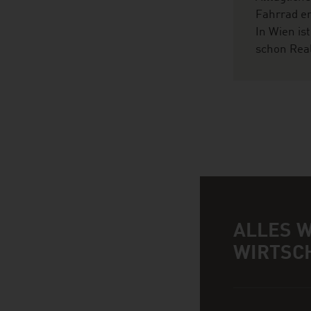
Fahrrad e
In Wien ist
schon Real
ALLES 
Infobox
WIRTSC