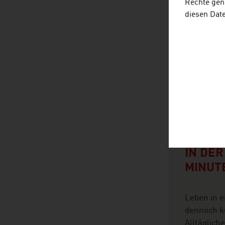
Rechte gen
diesen Dat
2026-08-0
KURZE
LEBEN
IN DER
MINUT
Leben in e
dennoch k
Alltäglich