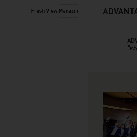
ADVANT
Fresh View Magazin
Infobox
ADV
Öst