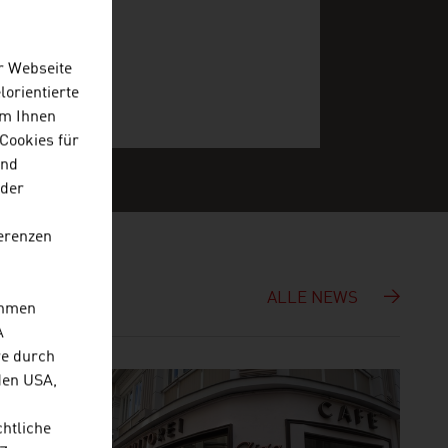
r Webseite
lorientierte
Um Ihnen
Cookies für
und
 der
erenzen
ALLE NEWS
ehmen
A
re durch
den USA,
chtliche