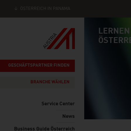
ÖSTERREICH IN PANAMA
Seitennavigation
LERNEN
Inhalt
connect
ÖSTERR
GESCHÄFTSPARTNER FINDEN
BRANCHE WÄHLEN
Service Center
News
Business Guide Österreich