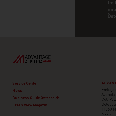
Im 
imp
Öst
ADVANT
Service Center
Embajada
News
Avenida
Business Guide Österreich
Col. Pol
Delegaci
Fresh View Magazin
11560 Mé
Mexiko