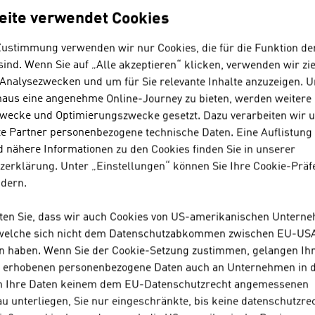
eite verwendet Cookies
ADVANTAGE AUSTRIA&NBSP;MEXIKO
Zustimmung verwenden wir nur Cookies, die für die Funktion de
+52 55 5254 4418
ind. Wenn Sie auf „Alle akzeptieren“ klicken, verwenden wir zie
mexico@advantageaustria.org
 Analysezwecken und um für Sie relevante Inhalte anzuzeigen. 
naus eine angenehme Online-Journey zu bieten, werden weitere 
wecke und Optimierungszwecke gesetzt. Dazu verarbeiten wir 
e Partner personenbezogene technische Daten. Eine Auflistung
 nähere Informationen zu den Cookies finden Sie in unserer
zerklärung. Unter „Einstellungen“ können Sie Ihre Cookie-Präf
ndern.
hten Sie, dass wir auch Cookies von US-amerikanischen Untern
 welche sich nicht dem Datenschutzabkommen zwischen EU-US
n haben. Wenn Sie der Cookie-Setzung zustimmen, gelangen Ih
s erhobenen personenbezogene Daten auch an Unternehmen in 
n Ihre Daten keinem dem EU-Datenschutzrecht angemessenen
u unterliegen, Sie nur eingeschränkte, bis keine datenschutzre