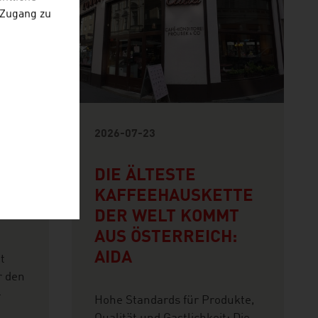
 Zugang zu
2026-07-23
ATZ
DIE ÄLTESTE
KAFFEEHAUSKETTE
DER WELT KOMMT
AUS ÖSTERREICH:
AIDA
t
r den
-
Hohe Standards für Produkte,