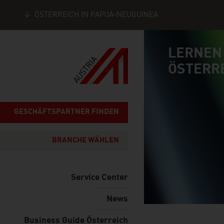
ÖSTERREICH IN PAPUA-NEUGUINEA
Seitennavigation
LERNEN
Inhalt
connect
ÖSTERR
GESCHÄFTSPARTNER FINDEN
BRANCHE WÄHLEN
Service Center
News
Business Guide Österreich