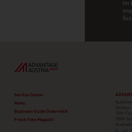
Im 
imp
Öst
ADVANT
Service Center
Austria
News
Section
Business Guide Österreich
10th Flo
2000 Sy
Fresh View Magazin
Australi
+61 2