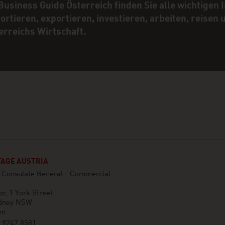
Business Guide Österreich finden Sie alle wichtigen
ortieren, exportieren, investieren, arbeiten, reisen
erreichs Wirtschaft.
AGE AUSTRIA
n Consulate General - Commercial
or, 1 York Street
dney NSW
en
 9247 8581