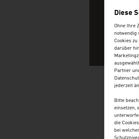
Diese S
Ohne Ihre 
notwendig s
Cookies zu
darüber hi
Marketingz
ausgewählt
Partner und
Datenschut
jederzeit ä
NEWS
Bitte beac
einsetzen,
unterworfe
Unsere News
die Cookie
bei welche
Schutznivea