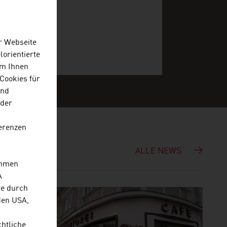
r Webseite
lorientierte
Um Ihnen
Cookies für
und
 der
erenzen
ALLE NEWS
ehmen
A
re durch
den USA,
chtliche