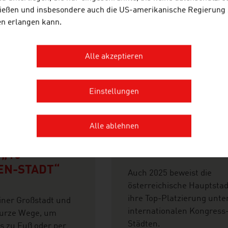
ießen und insbesondere auch die US-amerikanische Regierung
en erlangen kann.
Alle akzeptieren
2026-07-30
Einstellungen
6
WIEN IST AUF PL
 WEGE, HOHE
1 IM KONGRESS-
Alle ablehnen
SQUALITÄT –
RANKING
 „15-
EN-STADT“
Auch 2025 beweist die
österreichische Hauptstad
ihre Top-Platzierung unte
iner Großstadt und
internationalen Kongress
urze Wege, um
Städten.
es zu Fuß oder per