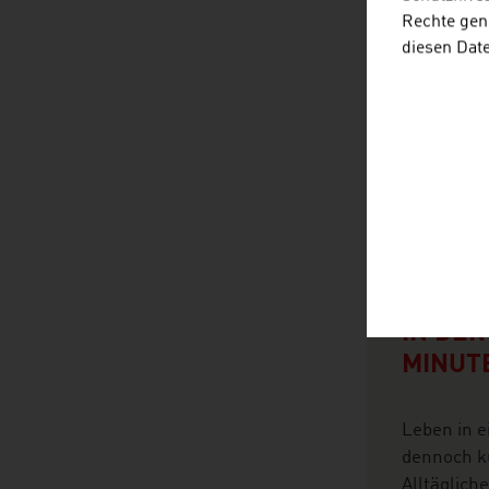
Rechte gen
diesen Dat
2026-08-0
KURZE
LEBEN
IN DER
MINUT
Leben in e
dennoch k
Alltäglich