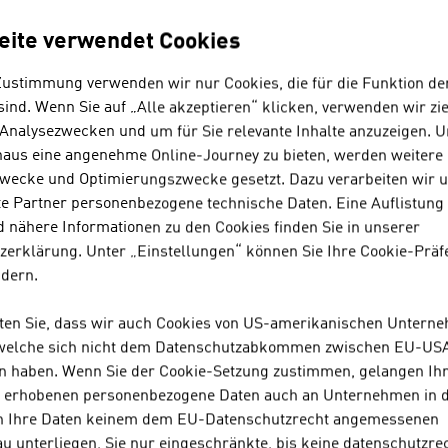
ADVANTAGE AUSTRIA SYDNEY
eite verwendet Cookies
+61 2 9247 8581
Zustimmung verwenden wir nur Cookies, die für die Funktion de
sydney@advantageaustria.org
ind. Wenn Sie auf „Alle akzeptieren“ klicken, verwenden wir zie
 Analysezwecken und um für Sie relevante Inhalte anzuzeigen. 
naus eine angenehme Online-Journey zu bieten, werden weitere 
wecke und Optimierungszwecke gesetzt. Dazu verarbeiten wir 
e Partner personenbezogene technische Daten. Eine Auflistung
 nähere Informationen zu den Cookies finden Sie in unserer
zerklärung. Unter „Einstellungen“ können Sie Ihre Cookie-Präf
ndern.
hten Sie, dass wir auch Cookies von US-amerikanischen Untern
 welche sich nicht dem Datenschutzabkommen zwischen EU-US
n haben. Wenn Sie der Cookie-Setzung zustimmen, gelangen Ih
s erhobenen personenbezogene Daten auch an Unternehmen in 
n Ihre Daten keinem dem EU-Datenschutzrecht angemessenen
u unterliegen, Sie nur eingeschränkte, bis keine datenschutzre