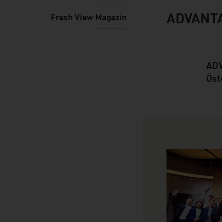
ADVANT
Fresh View Magazin
Infobox
ADV
Öst