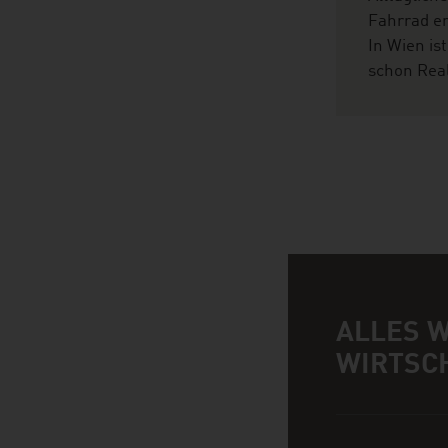
Fahrrad e
In Wien ist
schon Real
ALLES 
Infobox
WIRTSC