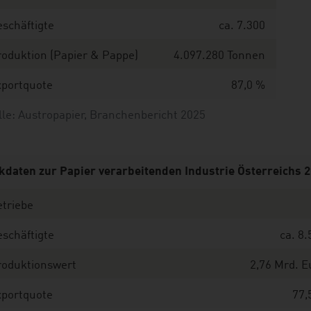
schäftigte
ca. 7.300
oduktion (Papier & Pappe)
4.097.280 Tonnen
xportquote
87,0 %
le: Austropapier, Branchenbericht 2025
kdaten zur Papier verarbeitenden Industrie Österreichs 
triebe
schäftigte
ca. 8.
roduktionswert
2,76 Mrd. E
xportquote
77,