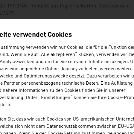
lle: PROPAK Produkte aus Papier & Karton, Jahresbericht
4/2025
eite verwendet Cookies
oduktion und Exporte nach Produktgruppen der Papier ve
Zustimmung verwenden wir nur Cookies, die für die Funktion de
24
ind. Wenn Sie auf „Alle akzeptieren“ klicken, verwenden wir zie
 Analysezwecken und um für Sie relevante Inhalte anzuzeigen. 
rzeugnis
Produkti
naus eine angenehme Online-Journey zu bieten, werden weitere 
in Mio. Eu
wecke und Optimierungszwecke gesetzt. Dazu verarbeiten wir 
e Partner personenbezogene technische Daten. Eine Auflistung
altschachteln/Vollpappekartonagen
5
 nähere Informationen zu den Cookies finden Sie in unserer
zerklärung. Unter „Einstellungen“ können Sie Ihre Cookie-Präf
ellpappe und Wellpappeverpackungen
6
ndern.
lexible Verpackungen
1
hten Sie, dass wir auch Cookies von US-amerikanischen Untern
ygienepapier
2
 welche sich nicht dem Datenschutzabkommen zwischen EU-US
n haben. Wenn Sie der Cookie-Setzung zustimmen, gelangen Ih