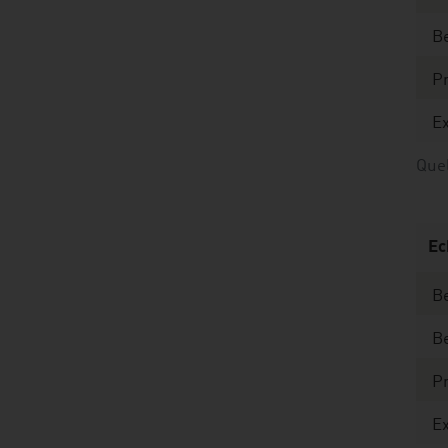
Be
Pr
E
Quel
Ec
Be
Be
P
E