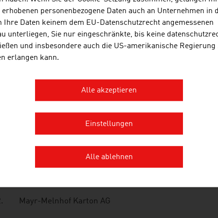
ro- und Organisationsmittel
1
s erhobenen personenbezogene Daten auch an Unternehmen in 
n Ihre Daten keinem dem EU-Datenschutzrecht angemessenen
onstige Papierwaren
1.0
u unterliegen, Sie nur eingeschränkte, bis keine datenschutzre
ießen und insbesondere auch die US-amerikanische Regierung
esamt
2.7
en erlangen kann.
lle: PROPAK Produkte aus Papier & Karton, Jahresbericht 
tionen: 1.457 Mio. Euro
Alle akzeptieren
Einstellungen
e zehn größten Unternehmen der Papierindustrie Österre
ch Nettoumsatz in Mio. Euro (2025)
Alle ablehnen
.
Mondi Group
.
Mayr-Melnhof Karton AG