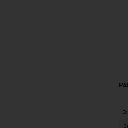
PA
listen
Ec
Be