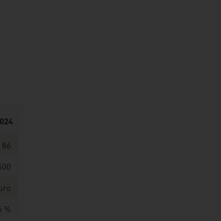
2024
86
500
uro
5 %