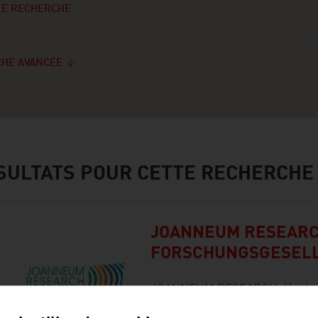
E RECHERCHE
HE AVANCÉE
SULTATS POUR CETTE RECHERCHE
JOANNEUM RESEAR
FORSCHUNGSGESEL
JOANNEUM RESEARCH développe
pour l'économie et l'industrie