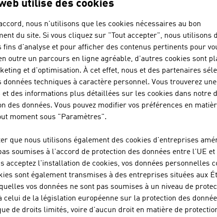
 web utilise des cookies
domaines et mène une recherch
international.
accord, nous n'utilisons que les cookies nécessaires au bon
ent du site. Si vous cliquez sur "Tout accepter", nous utilisons 
OMICRON ELECTRON
s fins d'analyse et pour afficher des contenus pertinents pour vo
 en outre un parcours en ligne agréable, d'autres cookies sont p
keting et d'optimisation. À cet effet, nous et des partenaires sél
s données techniques à caractère personnel. Vous trouverez une 
 et des informations plus détaillées sur les cookies dans notre 
SANO TRANSPORTGE
on des données. Vous pouvez modifier vos préférences en matiè
tout moment sous "Paramètres".
ter que nous utilisons également des cookies d'entreprises amér
STATEC BINDER GMB
pas soumises à l'accord de protection des données entre l'UE et 
us acceptez l'installation de cookies, vos données personnelles c
kies sont également transmises à des entreprises situées aux É
quelles vos données ne sont pas soumises à un niveau de protec
à celui de la législation européenne sur la protection des donnée
SWAROVSKI AUSTRIA
que de droits limités, voire d'aucun droit en matière de protectio
VERTRIEBSGESELLSC