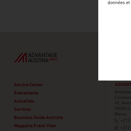
données et
ADVANT
Service Center
Ambassad
Événements
Commerc
Actualités
45, Aven
20000 C
Services
Maroc
Business Guide Autriche
+212 
Magazine Fresh View
+212 