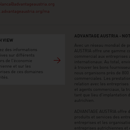
blanca@advantageaustria.org
advantageaustria.org/ma
ADVANTAGE AUSTRIA - NO
H VIEW
Avec un réseau mondial de p
ez des informations
AUSTRIA offre une gamme co
ives sur différents
commercial aux entreprises 
urs de l'économie
internationaux. Au total, env
hienne et sur les
à trouver les bons fournisse
prises de ces domaines
nous organisons près de 800 
vités.
commerciales. Les prestati
relation avec les entreprises
et agents commerciaux, la tr
tant que lieu d’implantation d
autrichien.
ADVANTAGE AUSTRIA offre des
produits et services des entr
entreprises et les organisatio
entreprises autrichiennes et