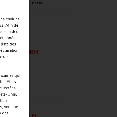
e de pointe au niveau
des cookies
ICS GMBH
us. Afin de
lacés à des
ectionnés
liste des
déclaration
RAETE GMBH
re de
icaines qui
H
les États-
ollectées
tats-Unis,
tion
s, vous ne
n des
HAFT M.B.H.