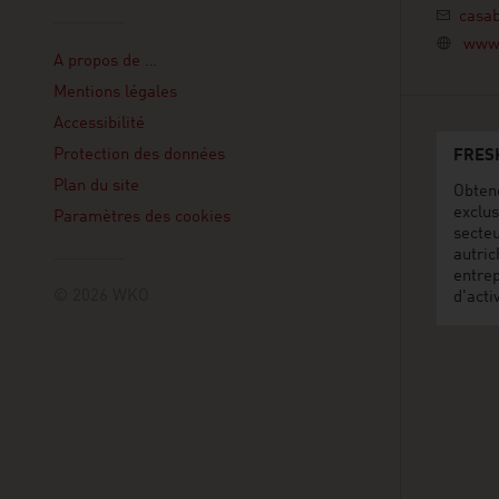
casa
Linklist
www.
A propos de …
Mentions légales
Accessibilité
Protection des données
FRES
Plan du site
Obten
exclus
Paramètres des cookies
secte
autric
entre
© 2026 WKO
d'acti