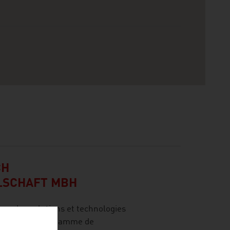
CH
LSCHAFT MBH
 des solutions et technologies
 dans une large gamme de