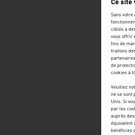
Ce site
Sans votre 
fonctionnem
ciblés à de
vous offrir
fins de mar
traitons de
partenaires
de protecti
cookies à 
Veuillez no
ne se sont 
Unis. Si vo
par les coo
auprès des
équivalent 
bénéficiez 