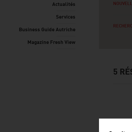
NOUVELL
Actualités
Services
RECHERC
Business Guide Autriche
Magazine Fresh View
5
RÉ