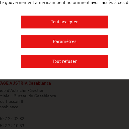
 le gouvernement américain peut notamment avoir accès à ces d
Tout accepter
Paramètres
Tout refuser
AGE AUSTRIA Casablanca
e d'Autriche - Section
iale - Bureau de Casablanca
ue Hassan II
asablanca
522 22 32 82
522 22 10 83