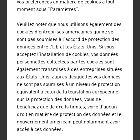
vos préférences en matière de cookies à tout
considérablement à l'économie d'énergie. Il permet, par
moment sous "Paramètres".
ex., l'utilisation intelligente de réseaux électriques
(Smart Grids) et diminue les émissions de CO2 par la
Veuillez noter que nous utilisons également des
mise en réseau d'options de mobilité ou la possibilité de
cookies d'entreprises américaines qui ne se
conférences virtuelles.
sont pas soumises à l'accord de protection des
données entre l'UE et les États-Unis. Si vous
Certes, la fabrication, l'utilisation et la mise au rebut des
acceptez l'installation de cookies, vos données
appareils de télécommunication génèrent une forte
personnelles collectées par les cookies sont
pollution. Pour réduire la pollution et le coût énergétique
également transmises à des entreprises situées
élevé engendrés par la production, la consommation
aux États-Unis, auprès desquelles vos données
électrique pendant l'utilisation et les pertes des
ne sont pas soumises à un niveau de protection
ressources dus au recyclage non-conforme : le secteur
équivalent à celui de la législation européenne
a un énorme potentiel d'amélioration dans ce domaine.
sur la protection des données, vous ne
bénéficiez que de droits limités, voire d'aucun
LA 5G ET L'UTILISATION DE L'IA PAR LES
droit en matière de protection des données et le
ENTREPRISES
gouvernement américain peut notamment avoir
accès à ces données.
Le déploiement et l’utilisation croissante de la 5G
constituent un axe majeur pour les entreprises. Cette