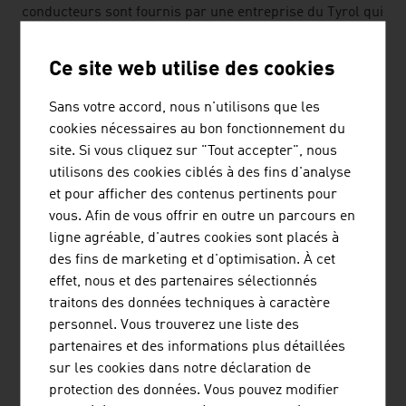
conducteurs sont fournis par une entreprise du Tyrol qui
possède des sites de production dans dix pays.
Ce site web utilise des cookies
Le plus petit haut-parleur du monde, basé sur la
technique MEMS, vient d'Autriche. L'entreprise fabrique
Sans votre accord, nous n'utilisons que les
également des amplificateurs pour puces NFC, des
cookies nécessaires au bon fonctionnement du
capteurs de gestuelle et des microphones qui réduisent
site. Si vous cliquez sur "Tout accepter", nous
les bruits ambiants.
utilisons des cookies ciblés à des fins d'analyse
et pour afficher des contenus pertinents pour
SÉCURITÉ ET RESPONSABILITÉ
vous. Afin de vous offrir en outre un parcours en
Les fournisseurs d'une technologie qui transmet
ligne agréable, d'autres cookies sont placés à
énormément d'informations du secteur économique,
des fins de marketing et d'optimisation. À cet
politique et privé, doivent porter une grande attention à
effet, nous et des partenaires sélectionnés
la sécurité de leurs produits, solutions et services. Les
traitons des données techniques à caractère
entreprises autrichiennes du secteur prennent très au
personnel. Vous trouverez une liste des
sérieux cette responsabilité en les améliorant sans
partenaires et des informations plus détaillées
cesse.
sur les cookies dans notre déclaration de
protection des données. Vous pouvez modifier
Le secteur des télécommunications contribue