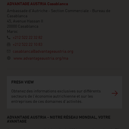
ADVANTAGE AUSTRIA Casablanca
Ambassade d'Autriche - Section Commerciale - Bureau de
Casablanca
45, Avenue Hassan II
20000 Casablanca
Maroc
+212 522 22 32 82
+212 522 22 10 83
casablanca@advantageaustria.org
www.advantageaustria.org/ma
FRESH VIEW
Obtenez des informations exclusives sur différents
secteurs de l'économie autrichienne et sur les
entreprises de ces domaines d'activités.
ADVANTAGE AUSTRIA - NOTRE RÉSEAU MONDIAL, VOTRE
AVANTAGE