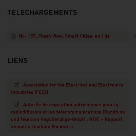
TÉLÉCHARGEMENTS
listen
downloads
No. 157, Fresh View, Smart Cities, en | de
P
LIENS
listen
links
Association for the Electrical and Electronics
Industries (FEEI)
Autorité de régulation autrichienne pour la
radiodiffusion et les télécommunications (Rundfunk
und Telekom Regulierungs-GmbH ; RTR) – Rapport
annuel « Telekom Monitor »