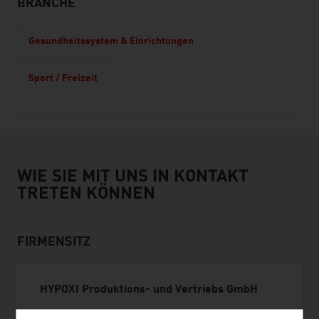
BRANCHE
Gesundheitssystem & Einrichtungen
Sport / Freizeit
Wie sie mit uns in Kontakt treten können
WIE SIE MIT UNS IN KONTAKT
TRETEN KÖNNEN
FIRMENSITZ
HYPOXI Produktions- und Vertriebs GmbH