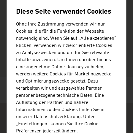
Bayernstraße 23
5071 Wals-Siezenheim
Diese Seite verwendet Cookies
Österreich
+43662629830
Ohne Ihre Zustimmung verwenden wir nur
+436626298305
Cookies, die für die Funktion der Webseite
office@hypoxi.com
notwendig sind. Wenn Sie auf „Alle akzeptieren“
http://www.hypoxi.com
klicken, verwenden wir zielorientierte Cookies
vCard
zu Analysezwecken und um für Sie relevante
Inhalte anzuzeigen. Um Ihnen darüber hinaus
eine angenehme Online-Journey zu bieten,
werden weitere Cookies für Marketingzwecke
und Optimierungszwecke gesetzt. Dazu
verarbeiten wir und ausgewählte Partner
SEITE EMPFEHLEN
personenbezogene technische Daten. Eine
Auflistung der Partner und nähere
Informationen zu den Cookies finden Sie in
unserer Datenschutzerklärung. Unter
„Einstellungen“ können Sie Ihre Cookie-
Präferenzen jederzeit ändern.