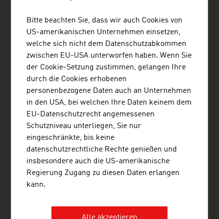
Bitte beachten Sie, dass wir auch Cookies von
ADVANTAGE AUSTRIA Lagos
US-amerikanischen Unternehmen einsetzen,
Austrian Embassy - Commercial Section Lagos
65A, Oyinkan Abayomi Drive
welche sich nicht dem Datenschutzabkommen
Ikoyi
zwischen EU-USA unterworfen haben. Wenn Sie
Lagos
der Cookie-Setzung zustimmen, gelangen Ihre
Nigeria
+234 1 280 1304 , +234 809 097 8603
durch die Cookies erhobenen
lagos@advantageaustria.org
personenbezogene Daten auch an Unternehmen
Advantage Austria Nigeria on Facebook
in den USA, bei welchen Ihre Daten keinem dem
Advantage Austria Ghana on Facebook
EU-Datenschutzrecht angemessenen
www.advantageaustria.org/ng
Schutzniveau unterliegen, Sie nur
eingeschränkte, bis keine
datenschutzrechtliche Rechte genießen und
insbesondere auch die US-amerikanische
FRESH VIEW
Regierung Zugang zu diesen Daten erlangen
Gewinnen Sie exklusive Einblicke in verschiedene
kann.
Branchen und Unternehmen der österreichischen
Wirtschaft.
Alle akzeptieren