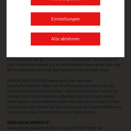
ADVANTAGE AUSTRIA – WELTWEIT FÜR SIE DA
ADVANTAGE AUSTRIA, mit einem weltweiten Netz von rund 100
Stützpunkten in über 70 Ländern, bietet österreichischen
Einstellungen
Unternehmen und deren internationalen Geschäftspartnern ein
umfangreiches Serviceangebot. Insgesamt rund 800 Mitarbeiter
unterstützen Sie dabei die richtigen Lieferanten und
Geschäftspartner aus Österreich zu finden. Wir organisieren
Alle ablehnen
jährlich rund 800 Veranstaltungen zur Herstellung von
Geschäftskontakten. Weitere ADVANTAGE AUSTRIA Services
reichen von der Kontaktherstellung zu österreichischen
Unternehmen auf der Suche nach Importeuren, Distributoren
und Handelsvertretern bis zu detaillierter Information über den
Wirtschaftsstandort und den Markteintritt in Österreich.
ADVANTAGE AUSTRIA generiert internationale
Geschäftschancen indem wir die Produkte und Services der
österreichischen Unternehmen weltweit bewerben, indem wir
Firmen und Organisationen außerhalb von Österreich dabei
unterstützen starke Beziehungen mit österreichischen Firmen
aufzubauen und indem wir den Austausch der besten Köpfe und
Innovationen aus Österreich und der Welt fördern.
ÜBER DIESE WEBSEITE
www.advantageaustria.org ist das offizielle Portal der