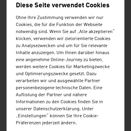
Diese Seite verwendet Cookies
unterstützt österreichische Exporteure und deren
ausländische Kunden. Die OeKB bietet
Ohne Ihre Zustimmung verwenden wir nur
langfristige Finanzierungen mit sehr attraktiven
Cookies, die für die Funktion der Webseite
Zinsen zum Kauf von österreichischen
notwendig sind. Wenn Sie auf „Alle akzeptieren“
Investitionsgütern an. Der ...
klicken, verwenden wir zielorientierte Cookies
zu Analysezwecken und um für Sie relevante
Inhalte anzuzeigen. Um Ihnen darüber hinaus
eine angenehme Online-Journey zu bieten,
werden weitere Cookies für Marketingzwecke
und Optimierungszwecke gesetzt. Dazu
RECHTSANWALTSKANZLEI DR.
verarbeiten wir und ausgewählte Partner
FRIEDRICH SCHWANK
personenbezogene technische Daten. Eine
Die Rechtsanwaltskanzlei Dr. F. Schwank vertritt
Auflistung der Partner und nähere
vornehmlich bekannte multinationale Konzerne
Informationen zu den Cookies finden Sie in
und Institutionen mit Niederlassungen in
unserer Datenschutzerklärung. Unter
Österreich, Mittel- und Osteuropa sowie in
„Einstellungen“ können Sie Ihre Cookie-
Drittländern. Dr. F. Schwank bietet seinen
Präferenzen jederzeit ändern.
Mandanten Beratung in erster Linie im Bereich