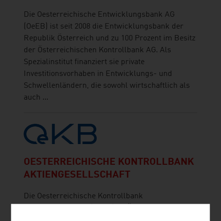
Die Oesterreichische Entwicklungsbank AG
(OeEB) ist seit 2008 die Entwicklungsbank der
Republik Österreich und zu 100 Prozent im Besitz
der Österreichischen Kontrollbank AG. Als
Spezialinstitut finanziert sie private
Investitionsvorhaben in Entwicklungs- und
Schwellenländern, die sowohl wirtschaftlich als
auch ...
OESTERREICHISCHE KONTROLLBANK
AKTIENGESELLSCHAFT
Die Oesterreichische Kontrollbank
Aktiengesellschaft (OeKB) ist Österreichs
offizielle Exportkreditagentur (ECA) und