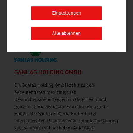
RUTTENSTEINER GMBH
Einstellungen
Ruttensteiner Consulting - Market Entry Austria
unterstützt Klienten aus der ganzen Welt beim
Markteintritt in Österreich.
Alle ablehnen
SANLAS HOLDING GMBH
Die Sanlas Holding GmbH zählt zu den
bedeutendsten medizinischen
Gesundheitsdienstleistern in Österreich und
betreibt 12 medizinische Einrichtungen und 2
Hotels. Die Sanlas Holding GmbH bietet
internationalen Patienten eine Komplettbetreuung
vor, während und nach dem Aufenthalt