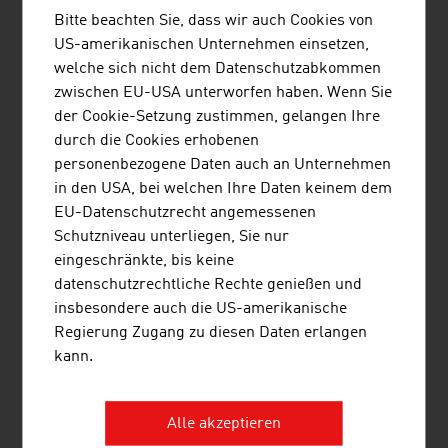
Internationales Recht sowie in Finanz- und ...
Bitte beachten Sie, dass wir auch Cookies von
US-amerikanischen Unternehmen einsetzen,
welche sich nicht dem Datenschutzabkommen
zwischen EU-USA unterworfen haben. Wenn Sie
der Cookie-Setzung zustimmen, gelangen Ihre
durch die Cookies erhobenen
RUTTENSTEINER CONSULTING
personenbezogene Daten auch an Unternehmen
DIETMAR ERWIN RUTTENSTEINER
in den USA, bei welchen Ihre Daten keinem dem
EU-Datenschutzrecht angemessenen
Ruttensteiner Consulting ist eine Business
Schutzniveau unterliegen, Sie nur
Consulting Agentur, die 1993 gegründet wurde.
eingeschränkte, bis keine
Ruttensteiner hilft und unterstützt seine Kunden
datenschutzrechtliche Rechte genießen und
bei Firmengründung in Österreich und aus aller
insbesondere auch die US-amerikanische
Welt.
Regierung Zugang zu diesen Daten erlangen
kann.
Alle akzeptieren