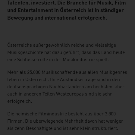
Talenten, investiert. Die Branche für Musik, Film
und Entertainment in Österreich ist in ständiger
Bewegung und international erfolgreich.
listen
Österreichs außergewöhnlich reiche und vielseitige
Musikgeschichte hat dazu geführt, dass das Land heute
eine Schlüsselrolle in der Musikindustrie spielt.
Mehr als 25.000 Musikschaffende aus allen Musikgenres
leben in Österreich. Ihre Auslandserträge sind in den
deutschsprachigen Nachbarländern am höchsten, aber
auch in anderen Teilen Westeuropas sind sie sehr
erfolgreich.
Die heimische Filmindustrie besteht aus über 3.800
Firmen. Die überwiegende Mehrheit davon hat weniger
als zehn Beschäftigte und ist sehr klein strukturiert.