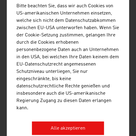
Opernhäuser mit staatsoperlive.com 2013 das weltweit
Bitte beachten Sie, dass wir auch Cookies von
erste Opern-Streaming angeboten. 45 Livestreams pro
US-amerikanischen Unternehmen einsetzen,
Jahr, zwei Kanäle, synchroner Second Screen Content
welche sich nicht dem Datenschutzabkommen
und ein regelmäßiges Programm in Full-HD setzen die
zwischen EU-USA unterworfen haben. Wenn Sie
globale Benchmark für Kultur-Digitalisierung.
der Cookie-Setzung zustimmen, gelangen Ihre
KREATIVE AUSBILDUNG
durch die Cookies erhobenen
personenbezogene Daten auch an Unternehmen
Das
SAE-Institut
, gegründet 1976, bietet eine
in den USA, bei welchen Ihre Daten keinem dem
branchenspezifische Ausbildung an, die den
EU-Datenschutzrecht angemessenen
Anforderungen der globalen kreativen Medienbranche
Schutzniveau unterliegen, Sie nur
gerecht wird. Es deckt die Medienbereiche Audio, Film,
eingeschränkte, bis keine
Animation, Spiele-Entwicklung, Musikgewerbe und Web
datenschutzrechtliche Rechte genießen und
ab. Die Bachelor- und Master-Programme werden in
insbesondere auch die US-amerikanische
Zusammenarbeit mit der Middlesex Universität in
Regierung Zugang zu diesen Daten erlangen
London angeboten. Das SAE-Institut verfügt über 45
kann.
Standorte, unter anderem in London, Berlin, München,
Paris, Barcelona und New York.
Alle akzeptieren
Die Ausbildung an den Musikuniversitäten und