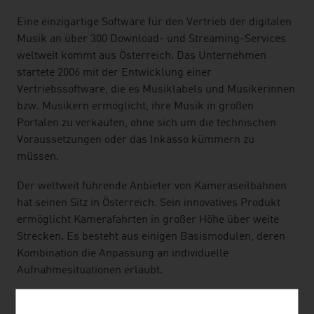
Eine einzigartige Software für den Vertrieb der digitalen
Musik an über 300 Download- und Streaming-Services
weltweit kommt aus Österreich. Das Unternehmen
startete 2006 mit der Entwicklung einer
Vertriebssoftware, die es Musiklabels und Musikerinnen
bzw. Musikern ermöglicht, ihre Musik in großen
Portalen zu verkaufen, ohne sich um die technischen
Voraussetzungen oder das Inkasso kümmern zu
müssen.
Der weltweit führende Anbieter von Kameraseilbahnen
hat seinen Sitz in Österreich. Sein innovatives Produkt
ermöglicht Kamerafahrten in großer Höhe über weite
Strecken. Es besteht aus einigen Basismodulen, deren
Kombination die Anpassung an individuelle
Aufnahmesituationen erlaubt.
Musiker auf der ganzen Welt sind ständig auf der Suche