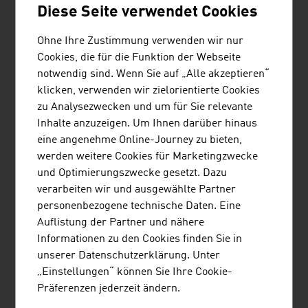
nach passenden Proberäumen, insbesondere wenn sie
Diese Seite verwendet Cookies
reisen. Eine in Österreich entwickelte Plattform hilft
ihnen, indem Hosts und Musiker miteinander verbunden
Ohne Ihre Zustimmung verwenden wir nur
werden. Mit einer leicht zu bedienenden “search-book-
Cookies, die für die Funktion der Webseite
play”-App können Proberäume für eine oder mehrere
notwendig sind. Wenn Sie auf „Alle akzeptieren“
Stunden, in der näheren Umgebung oder in fremden
klicken, verwenden wir zielorientierte Cookies
Städten, mit nur wenigen Klicks gebucht werden.
zu Analysezwecken und um für Sie relevante
Inhalte anzuzeigen. Um Ihnen darüber hinaus
Seit mehr als 35 Jahren begeistert die
eine angenehme Online-Journey zu bieten,
Dokumentationsreihe „Universum“ mit großen
werden weitere Cookies für Marketingzwecke
Mehrteilern über Tiere und Natur und innovativen
und Optimierungszwecke gesetzt. Dazu
Einzelfilmen aus den Themenbereichen Geschichte,
verarbeiten wir und ausgewählte Partner
Wissenschaft und Technik ein breites Publikum.
personenbezogene technische Daten. Eine
Österreichische „Universum“-Eigenproduktionen
Auflistung der Partner und nähere
werden in bis zu 100 Länder der Erde verkauft. Zu den
Informationen zu den Cookies finden Sie in
internationalen Kooperationspartnern der
unserer Datenschutzerklärung. Unter
österreichischen Produzenten gehört auch die BBC.
„Einstellungen“ können Sie Ihre Cookie-
Präferenzen jederzeit ändern.
Die Wiener Staatsoper hat als eines der führenden