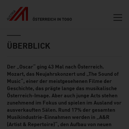
ÖSTERREICH IN TOGO
Seitennavigation
Inhalt
ÜBERBLICK
Der „Oscar“ ging 43 Mal nach Österreich.
Standard Content Module
Mozart, das Neujahrskonzert und „The Sound of
Music“, einer der meistgesehenen Filme der
Geschichte, das prägte lange das musikalische
Österreich-Image. Aber auch junge Acts stehen
zunehmend im Fokus und spielen im Ausland vor
ausverkauften Sälen. Rund 17% der gesamten
Musikindustrie-Einnahmen werden in „A&R
(Artist & Repertoire)“, den Aufbau von neuen