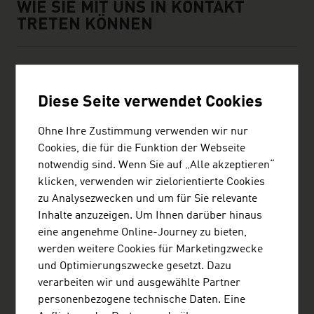
WIE SIE MIT UNS IN KONTAKT
TRETEN KÖNNEN
FIRMENSITZ
Diese Seite verwendet Cookies
MANOVA GmbH
Ohne Ihre Zustimmung verwenden wir nur
Cookies, die für die Funktion der Webseite
Wipplingerstraße 23/23
notwendig sind. Wenn Sie auf „Alle akzeptieren“
1010 Wien
klicken, verwenden wir zielorientierte Cookies
Österreich
zu Analysezwecken und um für Sie relevante
+43171075350
Inhalte anzuzeigen. Um Ihnen darüber hinaus
+431710753520
eine angenehme Online-Journey zu bieten,
office@manova.at
werden weitere Cookies für Marketingzwecke
http://www.manova.at
und Optimierungszwecke gesetzt. Dazu
vCard
verarbeiten wir und ausgewählte Partner
personenbezogene technische Daten. Eine