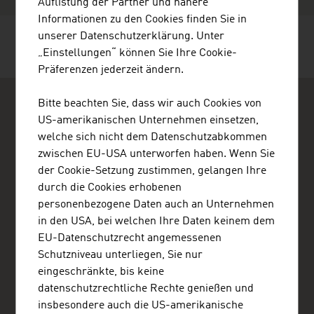
Auflistung der Partner und nähere
Informationen zu den Cookies finden Sie in
unserer Datenschutzerklärung. Unter
SEITE EMPFEHLEN
„Einstellungen“ können Sie Ihre Cookie-
Präferenzen jederzeit ändern.
Bitte beachten Sie, dass wir auch Cookies von
US-amerikanischen Unternehmen einsetzen,
welche sich nicht dem Datenschutzabkommen
zwischen EU-USA unterworfen haben. Wenn Sie
der Cookie-Setzung zustimmen, gelangen Ihre
ADVANTAGE AUSTRIA Lagos
durch die Cookies erhobenen
Austrian Embassy - Commercial Section Lagos
personenbezogene Daten auch an Unternehmen
65A, Oyinkan Abayomi Drive
Ikoyi
in den USA, bei welchen Ihre Daten keinem dem
Lagos
EU-Datenschutzrecht angemessenen
Nigeria
Schutzniveau unterliegen, Sie nur
+234 1 280 1304 , +234 809 097 8603
eingeschränkte, bis keine
lagos@advantageaustria.org
datenschutzrechtliche Rechte genießen und
Advantage Austria Nigeria on Facebook
insbesondere auch die US-amerikanische
Advantage Austria Ghana on Facebook