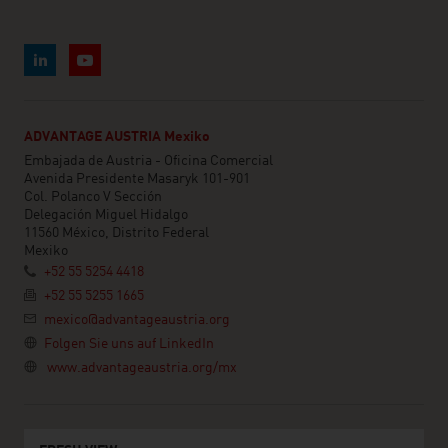
ADVANTAGE AUSTRIA Mexiko
Embajada de Austria - Oficina Comercial
Avenida Presidente Masaryk 101-901
Col. Polanco V Sección
Delegación Miguel Hidalgo
11560 México, Distrito Federal
Mexiko
+52 55 5254 4418
+52 55 5255 1665
mexico@advantageaustria.org
Folgen Sie uns auf LinkedIn
www.advantageaustria.org/mx