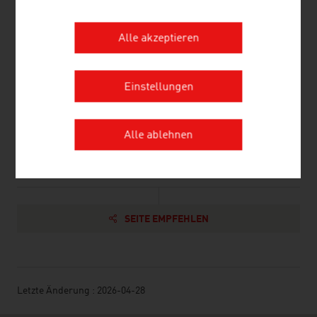
Telekommunikations- und
1.211
Rundfunkunternehmungen
Alle akzeptieren
Insgesamt:
129.080
Quelle: KMU Forschung Austria, WKÖ - Sparte Information &
Einstellungen
Konjunkturbericht 2026
Alle ablehnen
SEITE EMPFEHLEN
Letzte Änderung : 2026-04-28