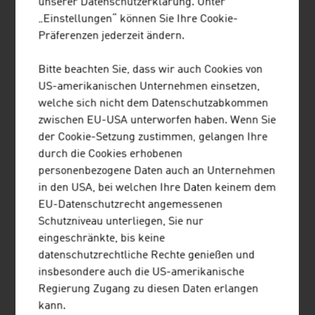
unserer Datenschutzerklärung. Unter
Marktkommunikation
„Einstellungen“ können Sie Ihre Cookie-
Präferenzen jederzeit ändern.
Unternehmensberatung,
64.041
Buchhaltung
Bitte beachten Sie, dass wir auch Cookies von
und Informationstechnologie
US-amerikanischen Unternehmen einsetzen,
Ingenieurbüros
6.768
welche sich nicht dem Datenschutzabkommen
zwischen EU-USA unterworfen haben. Wenn Sie
Druck
1.151
der Cookie-Setzung zustimmen, gelangen Ihre
durch die Cookies erhobenen
Immobilien- und
9.790
personenbezogene Daten auch an Unternehmen
Vermögenstreuhänder
in den USA, bei welchen Ihre Daten keinem dem
EU-Datenschutzrecht angemessenen
Buch- und Medienwirtschaft
2.898
Schutzniveau unterliegen, Sie nur
Versicherungsmakler und
3.935
eingeschränkte, bis keine
Berater
datenschutzrechtliche Rechte genießen und
in
insbesondere auch die US-amerikanische
Versicherungsangelegenheiten
Regierung Zugang zu diesen Daten erlangen
kann.