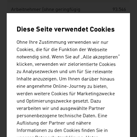
Arbeitnehmer (ohne geringfügig
93.546
Beschäftigte)
Diese Seite verwendet Cookies
Umsatz in Mio. EUR
23.794
Ohne Ihre Zustimmung verwenden wir nur
Quelle: WKO-Beschäftigungsstatistik, Statistik Austria
Cookies, die für die Funktion der Webseite
notwendig sind. Wenn Sie auf „Alle akzeptieren“
klicken, verwenden wir zielorientierte Cookies
Die Sparte Information und Consulting nach Fachverbä
zu Analysezwecken und um für Sie relevante
Inhalte anzuzeigen. Um Ihnen darüber hinaus
Unternehmen
unsel
eine angenehme Online-Journey zu bieten,
Be
werden weitere Cookies für Marketingzwecke
Entsorgungs- und
7.478
und Optimierungszwecke gesetzt. Dazu
Ressourcenmanagement
verarbeiten wir und ausgewählte Partner
personenbezogene technische Daten. Eine
Finanzdienstleister
6.028
Auflistung der Partner und nähere
Informationen zu den Cookies finden Sie in
Werbung und
33.357