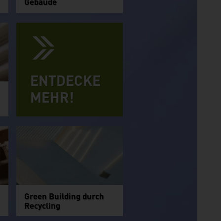
Gebäude
ENTDECKE
MEHR!
Green Building durch
Recycling