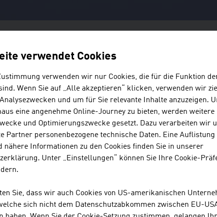
eite verwendet Cookies
Zustimmung verwenden wir nur Cookies, die für die Funktion de
ind. Wenn Sie auf „Alle akzeptieren“ klicken, verwenden wir zie
 Analysezwecken und um für Sie relevante Inhalte anzuzeigen. 
#WINTERSPORTSAUSTRIA
naus eine angenehme Online-Journey zu bieten, werden weitere 
wecke und Optimierungszwecke gesetzt. Dazu verarbeiten wir 
WINTERSPORT
e Partner personenbezogene technische Daten. Eine Auflistung
 nähere Informationen zu den Cookies finden Sie in unserer
MADE IN AUSTR
zerklärung. Unter „Einstellungen“ können Sie Ihre Cookie-Präf
ndern.
hten Sie, dass wir auch Cookies von US-amerikanischen Untern
Österreich ist Heimat unzähliger Wintersportpionier:innen. D
 welche sich nicht dem Datenschutzabkommen zwischen EU-US
und Expertise nimmt die Alpenrepublik weltweit die Rolle der V
n haben. Wenn Sie der Cookie-Setzung zustimmen, gelangen Ih