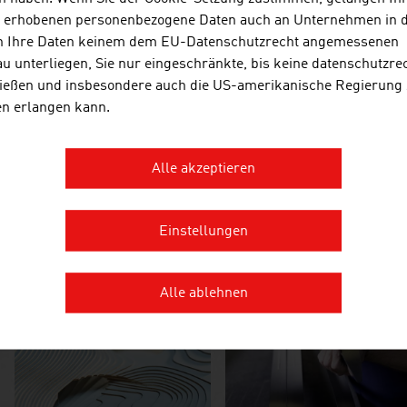
Meisterexporteurin in der Wintersportbranche ein. Wir erzähle
s erhobenen personenbezogene Daten auch an Unternehmen in 
innovativen Wintersportunternehmen, Zukunftstrends und teile
n Ihre Daten keinem dem EU-Datenschutzrecht angemessenen
Wintersportexpert:innen.
u unterliegen, Sie nur eingeschränkte, bis keine datenschutzre
ießen und insbesondere auch die US-amerikanische Regierung
en erlangen kann.
Alle akzeptieren
Einstellungen
Wintersport der
Skialpin: Goldstandard
Zukunft
Alle ablehnen