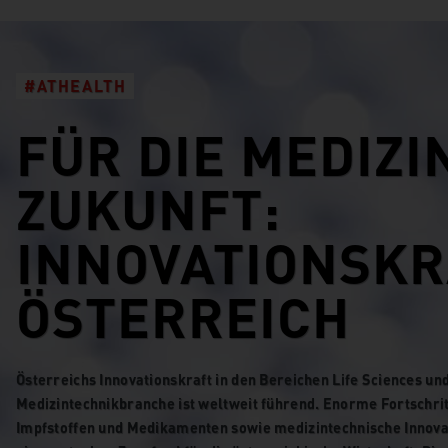
#ATHEALTH
FÜR DIE MEDIZI
ZUKUNFT:
INNOVATIONSKR
ÖSTERREICH
Österreichs Innovationskraft in den Bereichen Life Sciences u
Medizintechnikbranche ist weltweit führend. Enorme Fortschrit
Impfstoffen und Medikamenten sowie medizintechnische Innov