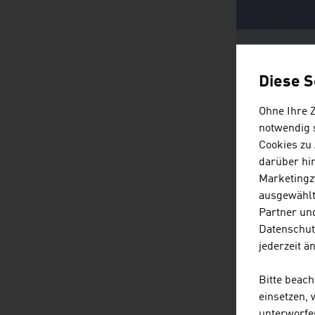
Diese S
Ohne Ihre 
notwendig s
Cookies zu
darüber hi
Marketingz
ausgewählt
Partner und
Datenschut
jederzeit ä
Bitte beac
einsetzen,
unterworfe