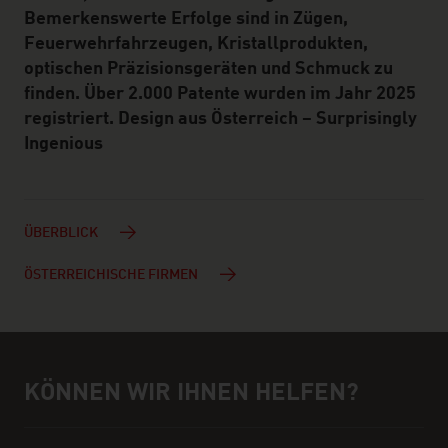
Bemerkenswerte Erfolge sind in Zügen,
Feuerwehrfahrzeugen, Kristallprodukten,
optischen Präzisionsgeräten und Schmuck zu
finden. Über 2.000 Patente wurden im Jahr 2025
registriert. Design aus Österreich – Surprisingly
Ingenious
ÜBERBLICK
ÖSTERREICHISCHE FIRMEN
KÖNNEN WIR IHNEN HELFEN?
Hilfe und Ansprechpartner