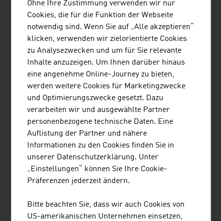
Ohne Ihre Zustimmung verwenden wir nur
Das Familienunternehmen wurde vor knapp 75 Jahren
Cookies, die für die Funktion der Webseite
gegründet und beschäftigt sich mit dem Bedrucken und
notwendig sind. Wenn Sie auf „Alle akzeptieren“
der Konfektion von technischen Textilien.
klicken, verwenden wir zielorientierte Cookies
zu Analysezwecken und um für Sie relevante
Inhalte anzuzeigen. Um Ihnen darüber hinaus
eine angenehme Online-Journey zu bieten,
werden weitere Cookies für Marketingzwecke
und Optimierungszwecke gesetzt. Dazu
verarbeiten wir und ausgewählte Partner
personenbezogene technische Daten. Eine
BUSINESS UPPER AUSTRIA - OÖ
Auflistung der Partner und nähere
WIRTSCHAFTSAGENTUR GMBH
Informationen zu den Cookies finden Sie in
unserer Datenschutzerklärung. Unter
Business Upper Austria ist die Standortagentur des
„Einstellungen“ können Sie Ihre Cookie-
Landes Oberösterreich.
Präferenzen jederzeit ändern.
Bitte beachten Sie, dass wir auch Cookies von
MEHR UNTERNEHMEN
US-amerikanischen Unternehmen einsetzen,