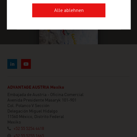
Alle ablehnen
ADVANTAGE AUSTRIA Mexiko
Embajada de Austria - Oficina Comercial
Avenida Presidente Masaryk 101-901
Col. Polanco V Sección
Delegación Miguel Hidalgo
11560 México, Distrito Federal
Mexiko
+52 55 5254 4418
+52 55 5255 1665