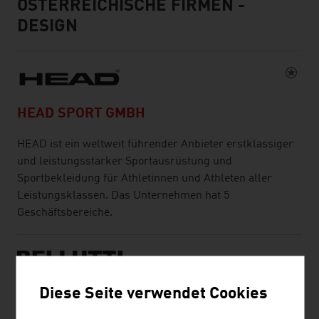
ÖSTERREICHISCHE FIRMEN -
DESIGN
HEAD SPORT GMBH
HEAD ist ein weltweit führender Anbieter erstklassiger
und leistungsstarker Sportausrüstung und
Sportbekleidung für Athletinnen und Athleten aller
Leistungsklassen. Das Unternehmen hat 5
Geschäftsbereiche.
Diese Seite verwendet Cookies
BELLUTTI GMBH