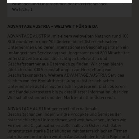
Branchen und Unternehmen der österreichischen
Wirtschaft.
ADVANTAGE AUSTRIA – WELTWEIT FÜR SIE DA
ADVANTAGE AUSTRIA, mit einem weltweiten Netz von rund 100
Stützpunkten in über 70 Ländern, bietet österreichischen
Unternehmen und deren internationalen Geschäftspartnern ein
umfangreiches Serviceangebot. Insgesamt rund 800 Mitarbeiter
unterstützen Sie dabei die richtigen Lieferanten und
Geschäftspartner aus Österreich zu finden. Wir organisieren
jährlich rund 800 Veranstaltungen zur Herstellung von
Geschäftskontakten. Weitere ADVANTAGE AUSTRIA Services
reichen von der Kontaktherstellung zu österreichischen
Unternehmen auf der Suche nach Importeuren, Distributoren
und Handelsvertretern bis zu detaillierter Information über den
Wirtschaftsstandort und den Markteintritt in Österreich.
ADVANTAGE AUSTRIA generiert internationale
Geschäftschancen indem wir die Produkte und Services der
österreichischen Unternehmen weltweit bewerben, indem wir
Firmen und Organisationen außerhalb von Österreich dabei
unterstützen starke Beziehungen mit österreichischen Firmen
aufzubauen und indem wir den Austausch der besten Köpfe und