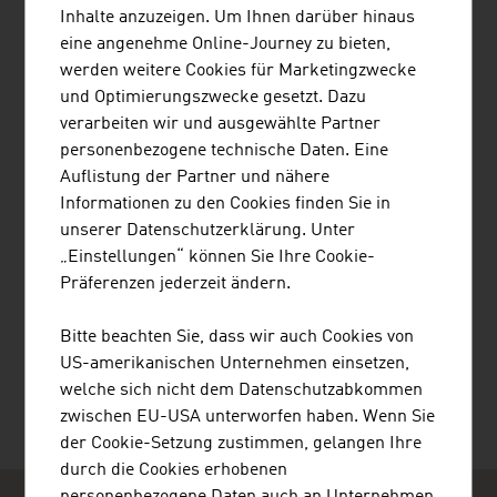
Inhalte anzuzeigen. Um Ihnen darüber hinaus
Schwellenländern, die sowohl wirtschaftlich als
eine angenehme Online-Journey zu bieten,
auch ...
werden weitere Cookies für Marketingzwecke
und Optimierungszwecke gesetzt. Dazu
verarbeiten wir und ausgewählte Partner
personenbezogene technische Daten. Eine
MDB-CONSULTING KG
Auflistung der Partner und nähere
Informationen zu den Cookies finden Sie in
unserer Datenschutzerklärung. Unter
„Einstellungen“ können Sie Ihre Cookie-
Präferenzen jederzeit ändern.
Bitte beachten Sie, dass wir auch Cookies von
UNICREDIT BANK AUSTRIA AG
US-amerikanischen Unternehmen einsetzen,
welche sich nicht dem Datenschutzabkommen
zwischen EU-USA unterworfen haben. Wenn Sie
der Cookie-Setzung zustimmen, gelangen Ihre
durch die Cookies erhobenen
personenbezogene Daten auch an Unternehmen