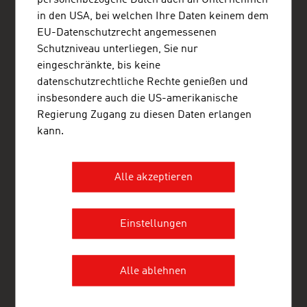
in den USA, bei welchen Ihre Daten keinem dem
EU-Datenschutzrecht angemessenen
Schutzniveau unterliegen, Sie nur
eingeschränkte, bis keine
ADVANTAGE AUSTRIA Lagos
datenschutzrechtliche Rechte genießen und
Austrian Embassy - Commercial Section Lagos
insbesondere auch die US-amerikanische
65A, Oyinkan Abayomi Drive
Regierung Zugang zu diesen Daten erlangen
Ikoyi
kann.
Lagos
Nigeria
+234 1 280 1304 , +234 809 097 8603
lagos@advantageaustria.org
Alle akzeptieren
Advantage Austria Nigeria on Facebook
Advantage Austria Ghana on Facebook
Einstellungen
www.advantageaustria.org/ng
Alle ablehnen
FRESH VIEW
Gewinnen Sie exklusive Einblicke in verschiedene