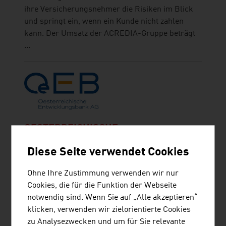
ihre Versicherungsnehmer die Risiken im Blick
und springt ein, wenn ein Kunde nicht zahlen
kann. Der Umsatz der ACREDIA-Gruppe beträgt
...
OESTERREICHISCHE
ENTWICKLUNGSBANK AG
Diese Seite verwendet Cookies
Die Oesterreichische Entwicklungsbank AG
Ohne Ihre Zustimmung verwenden wir nur
(OeEB) ist seit 2008 die Entwicklungsbank der
Cookies, die für die Funktion der Webseite
Republik Österreich und zu 100 Prozent im Besitz
notwendig sind. Wenn Sie auf „Alle akzeptieren“
der Österreichischen Kontrollbank AG. Als
klicken, verwenden wir zielorientierte Cookies
Spezialinstitut finanziert sie private
zu Analysezwecken und um für Sie relevante
Investitionsvorhaben in Entwicklungs- und