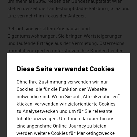
um mehr als 20%. Neben der Bundeshauptstadt Wien
stehen derzeit die Landeshauptstädte Salzburg, Graz und
Linz vermehrt im Fokus der Anleger.
Gefragt sind vor allem Zinshäuser und
Eigentumswohnungen. Sie bringen Wertsteigerungen
und laufende Erträge aus der Vermietung. Österreichs
Immobilienexperten unterstützen ihre Kunden bei der
richtigen Entscheidung bei Lage, Infrastruktur und
Wohnungsgröße.
Diese Seite verwendet Cookies
All-in Service-Immobilien-Provider übernehmen die
Ohne Ihre Zustimmung verwenden wir nur
Liegenschaftsbewertung, Portfoliobewertungen und
Cookies, die für die Funktion der Webseite
Immobilienberatung für Anlageobjekte,
notwendig sind. Wenn Sie auf „Alle akzeptieren“
Projektentwicklung, Due Diligence-Prüfung, Portfolio
klicken, verwenden wir zielorientierte Cookies
Management und Immobilienfinanzierung und -
zu Analysezwecken und um für Sie relevante
controlling.
Inhalte anzuzeigen. Um Ihnen darüber hinaus
eine angenehme Online-Journey zu bieten,
NACHHALTIGKEIT
werden weitere Cookies für Marketingzwecke