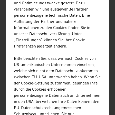
und Optimierungszwecke gesetzt. Dazu
Die Bedeutung von Nachhaltigkeit und Ökologie wird in
verarbeiten wir und ausgewählte Partner
der Architektur, der Immobilienwirtschaft, beim Haus-
personenbezogene technische Daten. Eine
und Städtebau weiter zunehmen. Die sparsame
Auflistung der Partner und nähere
Verwendung von Bauland, der Einsatz gesunder und
Informationen zu den Cookies finden Sie in
natürlicher Materialien und ökologische
unserer Datenschutzerklärung. Unter
Energiegewinnung spielen eine immer größere Rolle bei
„Einstellungen“ können Sie Ihre Cookie-
der Wohnungswahl.
Präferenzen jederzeit ändern.
Österreichs Immobilienexpertinnen und -experten
kennen die Trends und innovativen Lösungen. Ob
Bitte beachten Sie, dass wir auch Cookies von
Energieautarkie und Energieeffizienz im Bau und
US-amerikanischen Unternehmen einsetzen,
Gebäudemanagement, Bauen und Wohnen mit Holz oder
welche sich nicht dem Datenschutzabkommen
Effizienzsteigerung durch die Digitalisierung im Bau und
zwischen EU-USA unterworfen haben. Wenn Sie
Gebäudemanagement (BIM), die Unternehmen der
der Cookie-Setzung zustimmen, gelangen Ihre
Branche sind zukunftssicher.
durch die Cookies erhobenen
personenbezogene Daten auch an Unternehmen
in den USA, bei welchen Ihre Daten keinem dem
EU-Datenschutzrecht angemessenen
LINKS
listen
links
Schutzniveau unterliegen, Sie nur