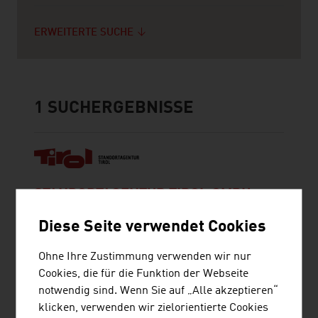
ERWEITERTE SUCHE
1
SUCHERGEBNISSE
STANDORTAGENTUR TIROL GMBH
Diese Seite verwendet Cookies
Die Standortagentur Tirol begleitet Unternehmen
und Forschungseinrichtungen bei ihren
Ohne Ihre Zustimmung verwenden wir nur
Innovations- und Wachstumsvorhaben in Tirol.
Cookies, die für die Funktion der Webseite
notwendig sind. Wenn Sie auf „Alle akzeptieren“
klicken, verwenden wir zielorientierte Cookies