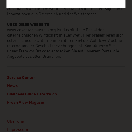
unterstützen starke Beziehungen mit österreichischen Firmen
aufzubauen und indem wir den Austausch der besten Köpfe und
Innovationen aus Österreich und der Welt fördern.
ÜBER DIESE WEBSEITE
www.advantageaustria.org ist das offizielle Portal der
österreichischen Wirtschaft in aller Welt. Hier präsentieren sich
österreichische Unternehmen, deren Ziel der Auf- bzw. Ausbau
internationaler Geschäftsbeziehungen ist. Kontaktieren Sie
unser Team vor Ort oder entdecken Sie auf unserem Portal die
Angebote aus allen Branchen.
Service Center
News
Business Guide Österreich
Fresh View Magazin
Linklist
Über uns
Impressum