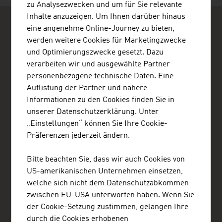
zu Analysezwecken und um für Sie relevante
Inhalte anzuzeigen. Um Ihnen darüber hinaus
eine angenehme Online-Journey zu bieten,
werden weitere Cookies für Marketingzwecke
und Optimierungszwecke gesetzt. Dazu
verarbeiten wir und ausgewählte Partner
ADVANTAGE AUSTRIA Lagos
personenbezogene technische Daten. Eine
Austrian Embassy - Commercial Section Lagos
Auflistung der Partner und nähere
65A, Oyinkan Abayomi Drive
Informationen zu den Cookies finden Sie in
Ikoyi
unserer Datenschutzerklärung. Unter
Lagos
Nigeria
„Einstellungen“ können Sie Ihre Cookie-
+234 1 280 1304 , +234 809 097 8603
Präferenzen jederzeit ändern.
lagos@advantageaustria.org
Advantage Austria Nigeria on Facebook
Bitte beachten Sie, dass wir auch Cookies von
Advantage Austria Ghana on Facebook
US-amerikanischen Unternehmen einsetzen,
www.advantageaustria.org/ng
welche sich nicht dem Datenschutzabkommen
zwischen EU-USA unterworfen haben. Wenn Sie
der Cookie-Setzung zustimmen, gelangen Ihre
durch die Cookies erhobenen