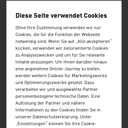
Lenzing am Anfang der Wertschöpfungskette zur
Produktion von Textilien und Vliesprodukten.
Diese Seite verwendet Cookies
Ohne Ihre Zustimmung verwenden wir nur
Cookies, die für die Funktion der Webseite
notwendig sind. Wenn Sie auf „Alle akzeptieren“
klicken, verwenden wir zielorientierte Cookies
zu Analysezwecken und um für Sie relevante
ZANIER-SPORT GESELLSCHAFT
Inhalte anzuzeigen. Um Ihnen darüber hinaus
M.B.H.
eine angenehme Online-Journey zu bieten,
werden weitere Cookies für Marketingzwecke
Seit 1969 packen wir unsere Leidenschaft für
und Optimierungszwecke gesetzt. Dazu
Bergsport in unsere Handschuhe. Dabei setzt
verarbeiten wir und ausgewählte Partner
Zanier-Sport auf beste Materialien, exzellente
personenbezogene technische Daten. Eine
Verarbeitung und außergewöhnliches Design.
Auflistung der Partner und nähere
Informationen zu den Cookies finden Sie in
unserer Datenschutzerklärung. Unter
„Einstellungen“ können Sie Ihre Cookie-