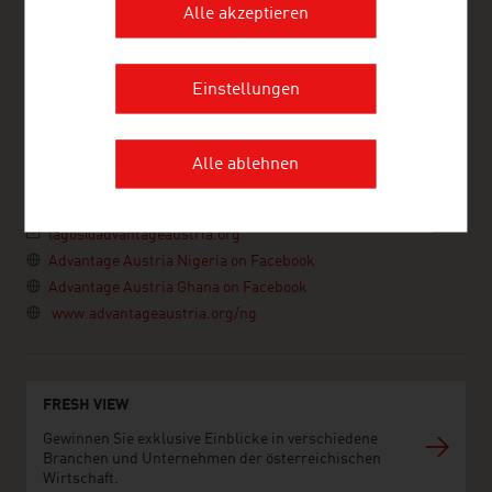
Alle akzeptieren
ADVANTAGE AUSTRIA Lagos
Einstellungen
Austrian Embassy - Commercial Section Lagos
65A, Oyinkan Abayomi Drive
Ikoyi
Alle ablehnen
Lagos
Nigeria
+234 1 280 1304 , +234 809 097 8603
lagos@advantageaustria.org
Advantage Austria Nigeria on Facebook
Advantage Austria Ghana on Facebook
www.advantageaustria.org/ng
FRESH VIEW
Gewinnen Sie exklusive Einblicke in verschiedene
Branchen und Unternehmen der österreichischen
Wirtschaft.