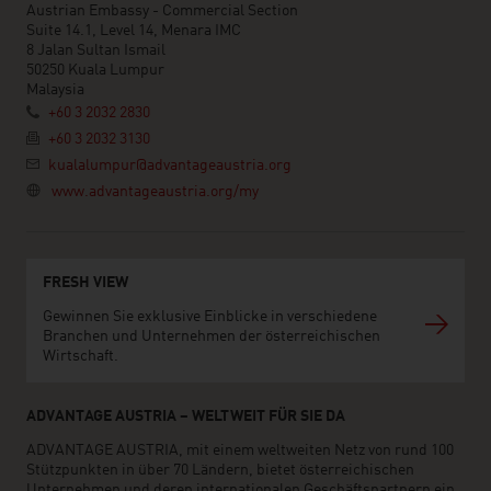
Austrian Embassy - Commercial Section
Suite 14.1, Level 14, Menara IMC
8 Jalan Sultan Ismail
50250 Kuala Lumpur
Malaysia
+60 3 2032 2830
+60 3 2032 3130
kualalumpur@advantageaustria.org
www.advantageaustria.org/my
FRESH VIEW
Gewinnen Sie exklusive Einblicke in verschiedene
Branchen und Unternehmen der österreichischen
Wirtschaft.
ADVANTAGE AUSTRIA – WELTWEIT FÜR SIE DA
ADVANTAGE AUSTRIA, mit einem weltweiten Netz von rund 100
Stützpunkten in über 70 Ländern, bietet österreichischen
Unternehmen und deren internationalen Geschäftspartnern ein