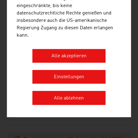
Nettoumsatz in Mio. Euro (2024)
eingeschränkte, bis keine
datenschutzrechtliche Rechte genießen und
Rosenbauer International AG
1.305,90
insbesondere auch die US-amerikanische
Regierung Zugang zu diesen Daten erlangen
Swarco AG
1.251,80
kann.
FACC AG
884,50
Alle akzeptieren
Glock GmbH
670,32
Frequentis AG
480,30
Einstellungen
Quelle:
Trend Top 500
Alle ablehnen
LINKS
listen
links