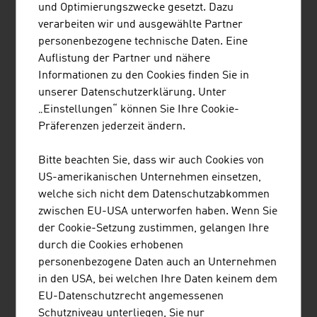
und Optimierungszwecke gesetzt. Dazu
VERTEIDIGUNG UND SICHERHEIT
verarbeiten wir und ausgewählte Partner
personenbezogene technische Daten. Eine
Auflistung der Partner und nähere
Eckdaten der österreichischen Sicherheit- und
Informationen zu den Cookies finden Sie in
Verteidigungsindustrie
unserer Datenschutzerklärung. Unter
„Einstellungen“ können Sie Ihre Cookie-
Unternehmen
150
Präferenzen jederzeit ändern.
Beschäftigte
11.000
Bitte beachten Sie, dass wir auch Cookies von
US-amerikanischen Unternehmen einsetzen,
Jahresumsatz
3,3 Mrd. Euro
welche sich nicht dem Datenschutzabkommen
Exportanteil
90 %
zwischen EU-USA unterworfen haben. Wenn Sie
der Cookie-Setzung zustimmen, gelangen Ihre
Quelle: ARGE Sicherheit und Wirtschaft
durch die Cookies erhobenen
personenbezogene Daten auch an Unternehmen
in den USA, bei welchen Ihre Daten keinem dem
Die größten Unternehmen im Bereich
EU-Datenschutzrecht angemessenen
Aerospace/Sicherheit in Österreich nach
Schutzniveau unterliegen, Sie nur