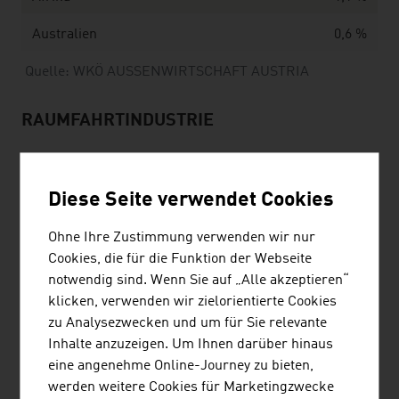
Australien
0,6 %
Quelle: WKÖ AUSSENWIRTSCHAFT AUSTRIA
RAUMFAHRTINDUSTRIE
Eckdaten der österreichischen Raumfahrtindustrie
Diese Seite verwendet Cookies
Unternehmen/Forschungsinstitute
120
Ohne Ihre Zustimmung verwenden wir nur
Cookies, die für die Funktion der Webseite
Beschäftigte (inkl. Forschung)
1.000
notwendig sind. Wenn Sie auf „Alle akzeptieren“
klicken, verwenden wir zielorientierte Cookies
Umsatz
125 Mio. Euro
zu Analysezwecken und um für Sie relevante
Inhalte anzuzeigen. Um Ihnen darüber hinaus
Quelle: Bundesministerium für Innovation, Mobilität und
eine angenehme Online-Journey zu bieten,
Infrastruktur
werden weitere Cookies für Marketingzwecke