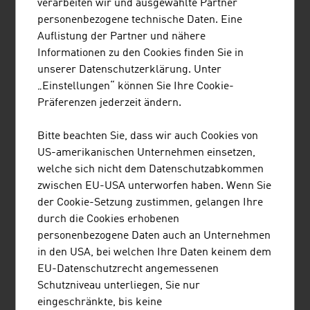
verarbeiten wir und ausgewählte Partner
oder Energiesparkonzepte in der Gastronomie und
personenbezogene technische Daten. Eine
Hotellerie wichtige Aspekte der Vermarktung
Auflistung der Partner und nähere
touristischer Angebote.
Informationen zu den Cookies finden Sie in
GEMEINSAM ERFOLGREICH
unserer Datenschutzerklärung. Unter
„Einstellungen“ können Sie Ihre Cookie-
Die Wettbewerbssituation im Tourismus führt dazu, dass
Präferenzen jederzeit ändern.
die Qualität der Angebote hoch ist. Viele Institutionen
und Unternehmen wirken für das Wohl der Gäste
Bitte beachten Sie, dass wir auch Cookies von
zusammen. Von den Gemeinden, die für die Infrastruktur
US-amerikanischen Unternehmen einsetzen,
sorgen, über die Regionen, die ihre Vermarktung
welche sich nicht dem Datenschutzabkommen
bündeln, bis hin zur Gastronomie und zu den
zwischen EU-USA unterworfen haben. Wenn Sie
Veranstaltern, sie alle arbeiten Hand in Hand für die
der Cookie-Setzung zustimmen, gelangen Ihre
internationalen Besucherinnen und Besucher.
durch die Cookies erhobenen
personenbezogene Daten auch an Unternehmen
in den USA, bei welchen Ihre Daten keinem dem
DOWNLOADS
listen
downloads
EU-Datenschutzrecht angemessenen
Schutzniveau unterliegen, Sie nur
eingeschränkte, bis keine