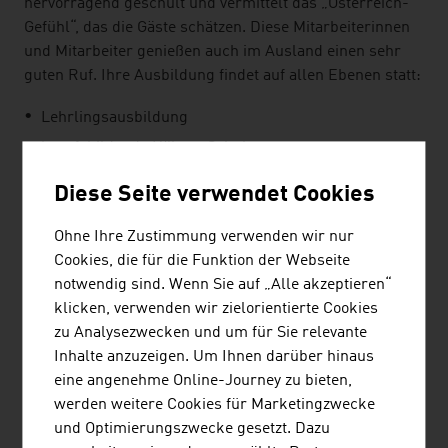
hervorragend geschult und vermittelt das „Österreich-
Gefühl“, das die Gäste schätzen. Diese Mitarbeiterinnen
und Mitarbeiter genießen auch im Ausland einen sehr
guten Ruf. Ihre Ausbildung findet auf allen Ebenen statt:
Lehrlingsausbildung
berufsbildende Höhere Schulen
Fachhochschule
Diese Seite verwendet Cookies
Modul-Universität
Ohne Ihre Zustimmung verwenden wir nur
Tourismusschulen Salzburg
Cookies, die für die Funktion der Webseite
notwendig sind. Wenn Sie auf „Alle akzeptieren“
NACHHALTIGKEIT
klicken, verwenden wir zielorientierte Cookies
zu Analysezwecken und um für Sie relevante
Einer der wichtigsten Gründe für Reisende, Österreich
Inhalte anzuzeigen. Um Ihnen darüber hinaus
als Ziel zu wählen, ist die intakte Natur des Landes.
eine angenehme Online-Journey zu bieten,
Deshalb ist es den Tourismus-Unternehmen wichtig,
werden weitere Cookies für Marketingzwecke
nachhaltiges Handeln zu propagieren und umzusetzen.
und Optimierungszwecke gesetzt. Dazu
So sind zum Beispiel die Müllvermeidung und -trennung