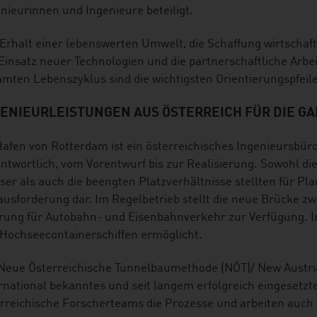
nieurinnen und Ingenieure beteiligt.
Erhalt einer lebenswerten Umwelt, die Schaffung wirtschaf
Einsatz neuer Technologien und die partnerschaftliche Arbe
mten Lebenszyklus sind die wichtigsten Orientierungspfeil
GENIEURLEISTUNGEN AUS ÖSTERREICH FÜR DIE G
afen von Rotterdam ist ein österreichisches Ingenieursbür
ntwortlich, vom Vorentwurf bis zur Realisierung. Sowohl di
er als auch die beengten Platzverhältnisse stellten für P
usforderung dar. Im Regelbetrieb stellt die neue Brücke zw
rung für Autobahn- und Eisenbahnverkehr zur Verfügung. I
Hochseecontainerschiffen ermöglicht.
Neue Österreichische Tunnelbaumethode (NÖT)/ New Austria
rnational bekanntes und seit langem erfolgreich eingesetzt
rreichische Forscherteams die Prozesse und arbeiten auch 