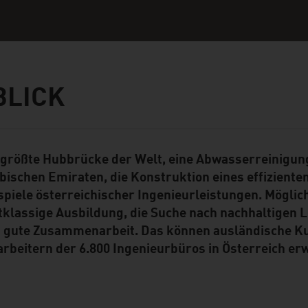
BLICK
 größte Hubbrücke der Welt, eine Abwasserreinigung
ent Module
bischen Emiraten, die Konstruktion eines effiziente
spiele österreichischer Ingenieurleistungen. Mögli
tklassige Ausbildung, die Suche nach nachhaltigen 
 gute Zusammenarbeit. Das können ausländische Ku
arbeitern der 6.800 Ingenieurbüros in Österreich er