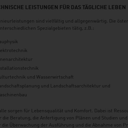
CHNISCHE LEISTUNGEN FÜR DAS TÄGLICHE LEBEN
nieurleistungen sind vielfältig und allgegenwärtig. Die öste
nterschiedlichen Spezialgebieten tätig, z.B.:
auphysik
lektrotechnik
nnenarchitektur
stallationstechnik
ulturtechnik und Wasserwirtschaft
andschaftsplanung und Landschaftsarchitektur und
aschinenbau
alle sorgen für Lebensqualität und Komfort. Dabei ist Ress
r die Beratung, die Anfertigung von Plänen und Studien u
 die Überwachung der Ausführung und die Abnahme von Proj