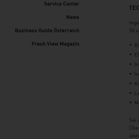
Service Center
TE
listen
News
Inge
Business Guide Österreich
50 u
Fresh View Magazin
B
E
I
In
K
L
M
Sie 
Übe
über