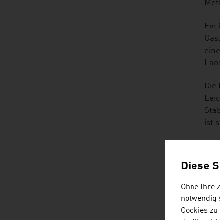
Met
Ein 
Gas,
eine
Laos
Die 
Leic
Stab
ist 
Ent
Ents
Diese S
insg
Daue
Ohne Ihre 
und 
notwendig s
Cookies zu
ZU