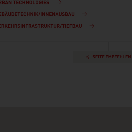
RBAN TECHNOLOGIES
EBÄUDETECHNIK/INNENAUSBAU
ERKEHRSINFRASTRUKTUR/TIEFBAU
SEITE EMPFEHLEN