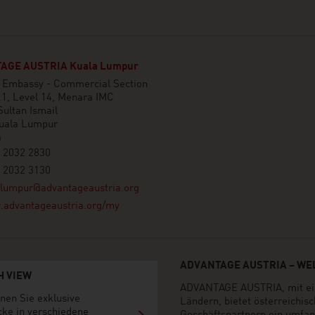
AGE AUSTRIA Kuala Lumpur
n Embassy - Commercial Section
.1, Level 14, Menara IMC
Sultan Ismail
uala Lumpur
a
 2032 2830
 2032 3130
alumpur@advantageaustria.org
advantageaustria.org/my
ADVANTAGE AUSTRIA – WEL
H VIEW
ADVANTAGE AUSTRIA, mit ein
nen Sie exklusive
Ländern, bietet österreichi
cke in verschiedene