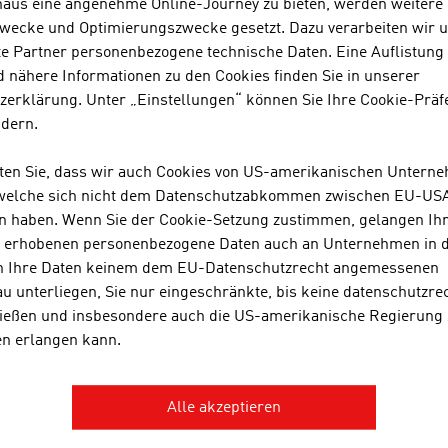
naus eine angenehme Online-Journey zu bieten, werden weitere 
wecke und Optimierungszwecke gesetzt. Dazu verarbeiten wir 
in Zukunft Gebäude baut, wird das unter sozioökonomische
e Partner personenbezogene technische Daten. Eine Auflistung
enbedingungen tun, die sich erheblich von den heutigen u
 nähere Informationen zu den Cookies finden Sie in unserer
ung, Errichtung und den Betrieb der Gebäude wesentlich b
zerklärung. Unter „Einstellungen“ können Sie Ihre Cookie-Präf
ahren eröffnen hier Möglichkeiten, um diesen Herausforde
ndern.
ukunft wird ein Großteil der Menschheit in sogenannten „Me
hten Sie, dass wir auch Cookies von US-amerikanischen Untern
Mobilität, Energie, Abfall- und Wassermanagement, Gewer
 welche sich nicht dem Datenschutzabkommen zwischen EU-US
zeitanlagen stellt.
n haben. Wenn Sie der Cookie-Setzung zustimmen, gelangen Ih
s erhobenen personenbezogene Daten auch an Unternehmen in 
Gesellschaft und die Arbeitswelt haben sich durch die zuneh
n Ihre Daten keinem dem EU-Datenschutzrecht angemessenen
en stark verändert. Die Verwendung von spezieller Software
u unterliegen, Sie nur eingeschränkte, bis keine datenschutzre
stverständlichkeit. Die Technologie „Building Information 
ießen und insbesondere auch die US-amerikanische Regierung
talisierung im Bauwesen ein wesentlicher Bestandteil, der si
en erlangen kann.
wird in Zukunft die Wertschöpfungskette im Baubereich wes
anisatorischen Veränderungen der Abläufe im Bauprozess f
Alle akzeptieren