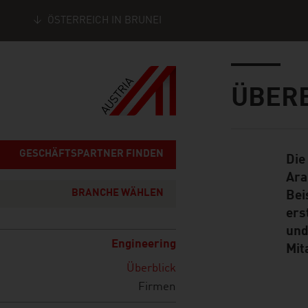
ÖSTERREICH IN BRUNEI
Seitennavigation
Inhalt
ÜBER
GESCHÄFTSPARTNER FINDEN
Die
Standard Cont
Ara
BRANCHE WÄHLEN
Bei
ers
und
Engineering
Mit
Überblick
Firmen