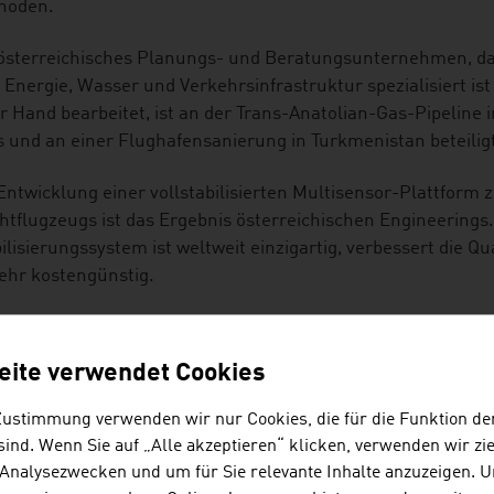
hoden.
österreichisches Planungs- und Beratungsunternehmen, das
 Energie, Wasser und Verkehrsinfrastruktur spezialisiert ist
r Hand bearbeitet, ist an der Trans-Anatolian-Gas-Pipeline 
 und an einer Flughafensanierung in Turkmenistan beteilig
Entwicklung einer vollstabilisierten Multisensor-Plattform 
htflugzeugs ist das Ergebnis österreichischen Engineerings.
ilisierungssystem ist weltweit einzigartig, verbessert die Q
sehr kostengünstig.
scheidend zum Umweltschutz des gesamten nördlichen Polar
chwefelungslage aus Österreich für das Nickelwerk in Noril
eite verwendet Cookies
esamt aus 25 Teilanlagen besteht, wurde unter schwierige
rfrost, Temperaturen bis zu minus 57°C, Permafrostboden,
Zustimmung verwenden wir nur Cookies, die für die Funktion de
bei laufendem Betrieb.
ind. Wenn Sie auf „Alle akzeptieren“ klicken, verwenden wir zie
 Analysezwecken und um für Sie relevante Inhalte anzuzeigen. 
KUNFT GESTALTEN