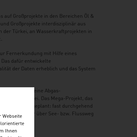
 auf Großprojekte in den Bereichen Öl &
 und Großprojekte interdisziplinär aus
in der Türkei, an Wasserkraftprojekten in
t.
zur Fernerkundung mit Hilfe eines
 Das dafür entwickelte
ualität der Daten erheblich und das System
kreises trägt eine Abgas-
sk (Russland) bei. Das Mega-Projekt, das
n Bedingungen geplant: fast durchgehend
 Transporte nur über See- bzw. Flussweg
r Webseite
lorientierte
Um Ihnen