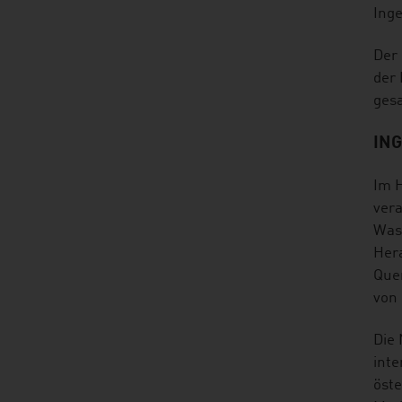
Inge
Der 
der 
gesa
IN
Im H
vera
Wass
Hera
Que
von 
Die 
inte
öste