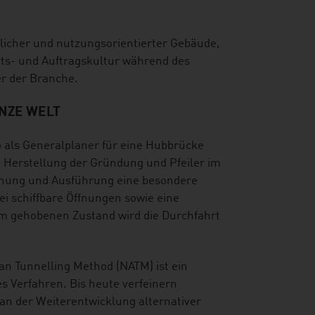
tlicher und nutzungsorientierter Gebäude,
its- und Auftragskultur während des
er der Branche.
ANZE WELT
o als Generalplaner für eine Hubbrücke
e Herstellung der Gründung und Pfeiler im
lanung und Ausführung eine besondere
ei schiffbare Öffnungen sowie eine
m gehobenen Zustand wird die Durchfahrt
n Tunnelling Method (NATM) ist ein
es Verfahren. Bis heute verfeinern
an der Weiterentwicklung alternativer