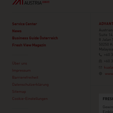
ADVANT
Service Center
Austria
News
Suite 14
Business Guide Österreich
8 Jalan 
50250 K
Fresh View Magazin
Malaysi
+60 3
Linklist
+60 3
Über uns
kual
Impressum
www.
Barrierefreiheit
Datenschutzerklärung
Sitemap
Cookie-Einstellungen
FRES
Gewin
Einbli