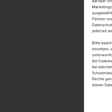
darüber hi
Marketingz
Wer 
ausgewählt
Rahm
Partner und
Plan
Datenschut
Verf
jederzeit ä
In Z
Bitte beac
an 
einsetzen,
Frei
unterworfe
die Cookie
Die 
bei welche
Jahr
Schutznivea
Selb
Rechte gen
Digi
diesen Dat
BIM 
org