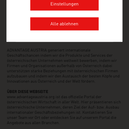
unterstützen Sie dabei die richtigen Lieferanten und
Einstellungen
Geschäftspartner aus Österreich zu finden. Wir organisieren
jährlich rund 800 Veranstaltungen zur Herstellung von
Geschäftskontakten. Weitere ADVANTAGE AUSTRIA Services
Alle ablehnen
reichen von der Kontaktherstellung zu österreichischen
Unternehmen auf der Suche nach Importeuren, Distributoren
und Handelsvertretern bis zu detaillierter Information über den
Wirtschaftsstandort und den Markteintritt in Österreich.
ADVANTAGE AUSTRIA generiert internationale
Geschäftschancen indem wir die Produkte und Services der
österreichischen Unternehmen weltweit bewerben, indem wir
Firmen und Organisationen außerhalb von Österreich dabei
unterstützen starke Beziehungen mit österreichischen Firmen
aufzubauen und indem wir den Austausch der besten Köpfe und
Innovationen aus Österreich und der Welt fördern.
ÜBER DIESE WEBSEITE
www.advantageaustria.org ist das offizielle Portal der
österreichischen Wirtschaft in aller Welt. Hier präsentieren sich
österreichische Unternehmen, deren Ziel der Auf- bzw. Ausbau
internationaler Geschäftsbeziehungen ist. Kontaktieren Sie
unser Team vor Ort oder entdecken Sie auf unserem Portal die
Angebote aus allen Branchen.