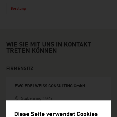
Beratung
Wie sie mit uns in Kontakt treten können
WIE SIE MIT UNS IN KONTAKT
TRETEN KÖNNEN
FIRMENSITZ
EWC EDELWEISS CONSULTING GmbH
Stubenring 14/4a
1010 Wien
Österreich
Diese Seite verwendet Cookies