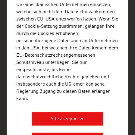
Menara Kadin Indonesia, 19th Floor
US-amerikanischen Unternehmen einsetzen,
Jalan HR Rasuna Said Blok X-5, Kav. 2&3
welche sich nicht dem Datenschutzabkommen
12950 Jakarta
Indonesien
zwischen EU-USA unterworfen haben. Wenn Sie
+62 21 25500186
der Cookie-Setzung zustimmen, gelangen Ihre
+62 21 5274707
durch die Cookies erhobenen
jakarta@advantageaustria.org
personenbezogene Daten auch an Unternehmen
www.advantageaustria.org/id
in den USA, bei welchen Ihre Daten keinem dem
EU-Datenschutzrecht angemessenen
Schutzniveau unterliegen, Sie nur
eingeschränkte, bis keine
FRESH VIEW
datenschutzrechtliche Rechte genießen und
Gewinnen Sie exklusive Einblicke in verschiedene
insbesondere auch die US-amerikanische
Branchen und Unternehmen der österreichischen
Regierung Zugang zu diesen Daten erlangen
Wirtschaft.
kann.
ADVANTAGE AUSTRIA – WELTWEIT FÜR SIE DA
ADVANTAGE AUSTRIA, mit einem weltweiten Netz von rund 100
Alle akzeptieren
Stützpunkten in über 70 Ländern, bietet österreichischen
Unternehmen und deren internationalen Geschäftspartnern ein
umfangreiches Serviceangebot. Insgesamt rund 800 Mitarbeiter