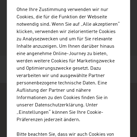
+431512077622
+4315120776
Ohne Ihre Zustimmung verwenden wir nur
office@edelweiss-consulting.at
Cookies, die für die Funktion der Webseite
https://www.edelweiss-consulting.at/
notwendig sind. Wenn Sie auf „Alle akzeptieren“
vCard
klicken, verwenden wir zielorientierte Cookies
zu Analysezwecken und um für Sie relevante
Inhalte anzuzeigen. Um Ihnen darüber hinaus
eine angenehme Online-Journey zu bieten,
werden weitere Cookies für Marketingzwecke
und Optimierungszwecke gesetzt. Dazu
SEITE EMPFEHLEN
verarbeiten wir und ausgewählte Partner
personenbezogene technische Daten. Eine
Auflistung der Partner und nähere
Informationen zu den Cookies finden Sie in
unserer Datenschutzerklärung. Unter
„Einstellungen“ können Sie Ihre Cookie-
Präferenzen jederzeit ändern.
ADVANTAGE AUSTRIA
Austrian Embassy - Commercial Section
Bitte beachten Sie, dass wir auch Cookies von