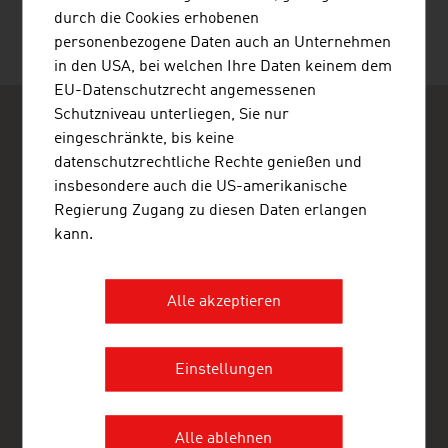
durch die Cookies erhobenen
personenbezogene Daten auch an Unternehmen
in den USA, bei welchen Ihre Daten keinem dem
EU-Datenschutzrecht angemessenen
Schutzniveau unterliegen, Sie nur
eingeschränkte, bis keine
datenschutzrechtliche Rechte genießen und
insbesondere auch die US-amerikanische
Regierung Zugang zu diesen Daten erlangen
ADVANTAGE AUSTRIA
kann.
Austrian Embassy - Commercial Section
Menara Kadin Indonesia, 19th Floor
Jalan HR Rasuna Said Blok X-5, Kav. 2&3
Alle akzeptieren
12950 Jakarta
Indonesien
+62 21 25500186
+62 21 5274707
Einstellungen
jakarta@advantageaustria.org
www.advantageaustria.org/id
Alle ablehnen