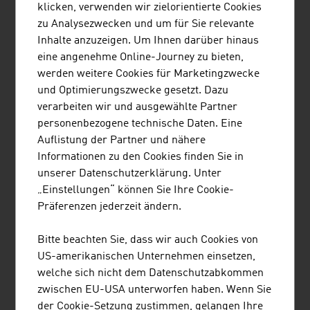
klicken, verwenden wir zielorientierte Cookies
ingenieurwissenschaftlichen Bereich. Exzellente
zu Analysezwecken und um für Sie relevante
grundlagen- und anwendungsorientierte
Inhalte anzuzeigen. Um Ihnen darüber hinaus
Forschung, hohe Ingenieurskompetenz und
eine angenehme Online-Journey zu bieten,
interdisziplinäre Kooperation führen zu
werden weitere Cookies für Marketingzwecke
internationaler Spitzenforschung und
und Optimierungszwecke gesetzt. Dazu
anwendungsreifen Innovationen ...
verarbeiten wir und ausgewählte Partner
personenbezogene technische Daten. Eine
Auflistung der Partner und nähere
Informationen zu den Cookies finden Sie in
unserer Datenschutzerklärung. Unter
AVEQ GMBH
„Einstellungen“ können Sie Ihre Cookie-
Präferenzen jederzeit ändern.
Bitte beachten Sie, dass wir auch Cookies von
US-amerikanischen Unternehmen einsetzen,
MOTOROLA SOLUTIONS AUSTRIA
welche sich nicht dem Datenschutzabkommen
GMBH
zwischen EU-USA unterworfen haben. Wenn Sie
der Cookie-Setzung zustimmen, gelangen Ihre