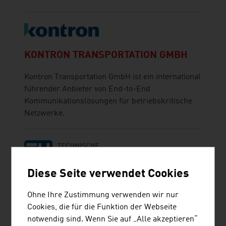
KONTRON TRANSPORTATION GMBH
Kontron Transportation GmbH ist ein international
führender Anbieter von End-to-End
Kommunikationslösungen für betriebskritische
Netzwerke.
Diese Seite verwendet Cookies
TECHNISCHE UNIVERSITÄT WIEN
Ohne Ihre Zustimmung verwenden wir nur
Cookies, die für die Funktion der Webseite
Die TU Wien ist Österreichs größte Forschungs-
notwendig sind. Wenn Sie auf „Alle akzeptieren“
und Bildungsinstitution im natur- und