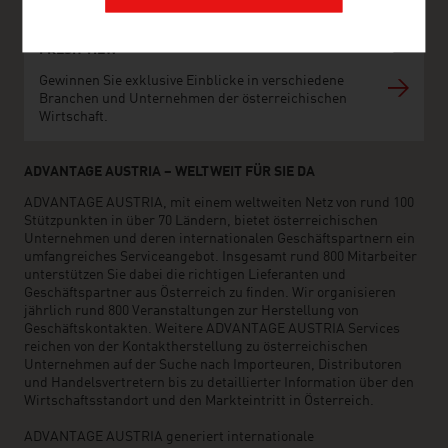
FRESH VIEW
Gewinnen Sie exklusive Einblicke in verschiedene
Branchen und Unternehmen der österreichischen
Wirtschaft.
ADVANTAGE AUSTRIA – WELTWEIT FÜR SIE DA
ADVANTAGE AUSTRIA, mit einem weltweiten Netz von rund 100
Stützpunkten in über 70 Ländern, bietet österreichischen
Unternehmen und deren internationalen Geschäftspartnern ein
umfangreiches Serviceangebot. Insgesamt rund 800 Mitarbeiter
unterstützen Sie dabei die richtigen Lieferanten und
Geschäftspartner aus Österreich zu finden. Wir organisieren
jährlich rund 800 Veranstaltungen zur Herstellung von
Geschäftskontakten. Weitere ADVANTAGE AUSTRIA Services
reichen von der Kontaktherstellung zu österreichischen
Unternehmen auf der Suche nach Importeuren, Distributoren
und Handelsvertretern bis zu detaillierter Information über den
Wirtschaftsstandort und den Markteintritt in Österreich.
ADVANTAGE AUSTRIA generiert internationale