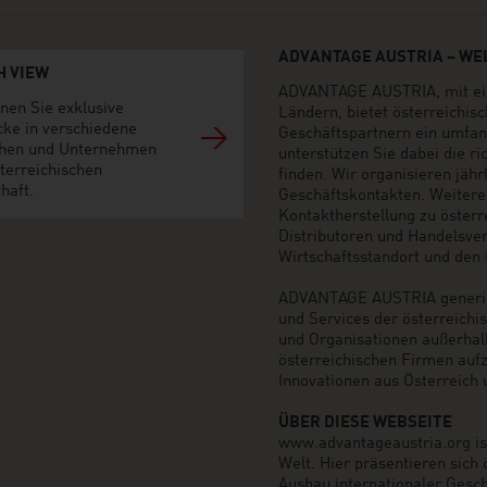
ADVANTAGE AUSTRIA – WEL
H VIEW
ADVANTAGE AUSTRIA, mit ein
nen Sie exklusive
Ländern, bietet österreichi
cke in verschiedene
Geschäftspartnern ein umfan
hen und Unternehmen
unterstützen Sie dabei die r
terreichischen
finden. Wir organisieren jäh
haft.
Geschäftskontakten. Weiter
Kontaktherstellung zu öster
Distributoren und Handelsvert
Wirtschaftsstandort und den M
ADVANTAGE AUSTRIA generier
und Services der österreich
und Organisationen außerhal
österreichischen Firmen auf
Innovationen aus Österreich 
ÜBER DIESE WEBSEITE
www.advantageaustria.org ist 
Welt. Hier präsentieren sich
Ausbau internationaler Gesch