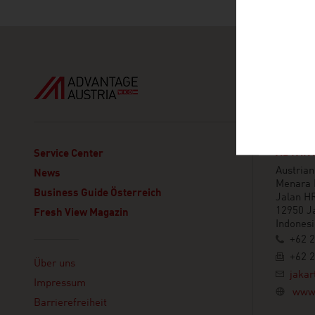
ADVANT
Service Center
Austria
News
Menara K
Business Guide Österreich
Jalan H
12950 J
Fresh View Magazin
Indones
+62 
Linklist
+62 
Über uns
jakar
Impressum
www.
Barrierefreiheit