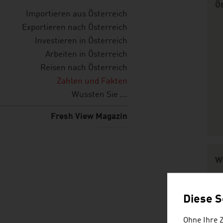
Ös
Importieren aus Österreich
Exportieren nach Österreich
Investieren in Österreich
Arbeiten in Österreich
Reisen nach Österreich
Zahlen und Fakten
Wussten Sie ...
Fresh View Magazin
W
Diese S
Ohne Ihre 