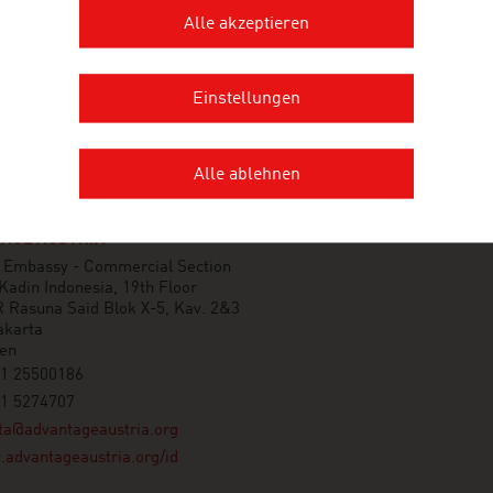
Alle akzeptieren
Einstellungen
Alle ablehnen
AGE AUSTRIA
n Embassy - Commercial Section
adin Indonesia, 19th Floor
R Rasuna Said Blok X-5, Kav. 2&3
akarta
ien
21 25500186
21 5274707
ta@advantageaustria.org
advantageaustria.org/id