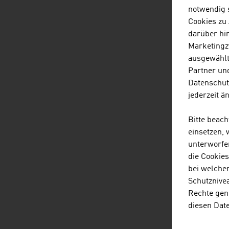
notwendig s
Cookies zu
darüber hi
Marketingz
ausgewählt
I
Partner und
Datenschut
jederzeit ä
E
Bitte beac
einsetzen,
unterworfe
die Cookie
bei welche
Schutznivea
Rechte gen
diesen Dat