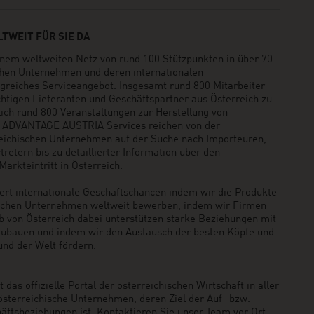
TWEIT FÜR SIE DA
em weltweiten Netz von rund 100 Stützpunkten in über 70
schen Unternehmen und deren internationalen
greiches Serviceangebot. Insgesamt rund 800 Mitarbeiter
ichtigen Lieferanten und Geschäftspartner aus Österreich zu
rlich rund 800 Veranstaltungen zur Herstellung von
e ADVANTAGE AUSTRIA Services reichen von der
reichischen Unternehmen auf der Suche nach Importeuren,
retern bis zu detaillierter Information über den
arkteintritt in Österreich.
t internationale Geschäftschancen indem wir die Produkte
ischen Unternehmen weltweit bewerben, indem wir Firmen
b von Österreich dabei unterstützen starke Beziehungen mit
zubauen und indem wir den Austausch der besten Köpfe und
und der Welt fördern.
das offizielle Portal der österreichischen Wirtschaft in aller
 österreichische Unternehmen, deren Ziel der Auf- bzw.
äftsbeziehungen ist. Kontaktieren Sie unser Team vor Ort