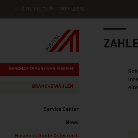
ÖSTERREICH IN TIMOR-LESTE
Seitennavigation
Inhalt
ZAHLE
GESCHÄFTSPARTNER FINDEN
Sch
Standard Cont
int
BRANCHE WÄHLEN
ein
Service Center
News
Content Navig
Business Guide Österreich