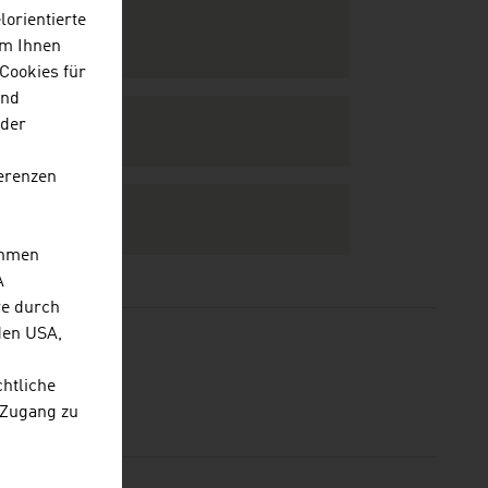
lorientierte
Um Ihnen
Cookies für
und
 der
erenzen
ehmen
A
re durch
den USA,
chtliche
 Zugang zu