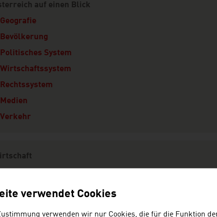
terreich auf einen Blick
Geografie
Bevölkerung
Politisches System
Wirtschaftssystem
Rechtssystem
Medien
Verkehr
irtschaft
Wirtschaftsdaten
Volkswirtschaft
eite verwendet Cookies
Außenwirtschaft
Zustimmung verwenden wir nur Cookies, die für die Funktion de