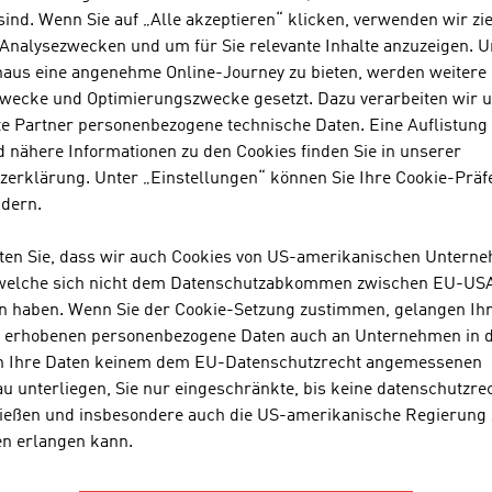
Wichtige Sektoren
ind. Wenn Sie auf „Alle akzeptieren“ klicken, verwenden wir zie
Wirtschaft seit 1950
 Analysezwecken und um für Sie relevante Inhalte anzuzeigen. 
naus eine angenehme Online-Journey zu bieten, werden weitere 
wecke und Optimierungszwecke gesetzt. Dazu verarbeiten wir 
e Partner personenbezogene technische Daten. Eine Auflistung
nternationale Beziehungen
 nähere Informationen zu den Cookies finden Sie in unserer
zerklärung. Unter „Einstellungen“ können Sie Ihre Cookie-Präf
ndern.
ntwicklungs-Zusammenarbeit
hten Sie, dass wir auch Cookies von US-amerikanischen Untern
 welche sich nicht dem Datenschutzabkommen zwischen EU-US
n haben. Wenn Sie der Cookie-Setzung zustimmen, gelangen Ih
s erhobenen personenbezogene Daten auch an Unternehmen in 
n Ihre Daten keinem dem EU-Datenschutzrecht angemessenen
SEITE EMPFEHLEN
u unterliegen, Sie nur eingeschränkte, bis keine datenschutzre
ießen und insbesondere auch die US-amerikanische Regierung
en erlangen kann.