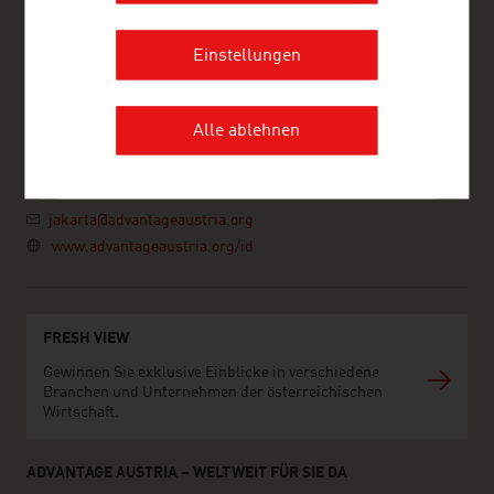
ADVANTAGE AUSTRIA
Einstellungen
Austrian Embassy - Commercial Section
Menara Kadin Indonesia, 19th Floor
Jalan HR Rasuna Said Blok X-5, Kav. 2&3
12950 Jakarta
Alle ablehnen
Indonesien
+62 21 25500186
+62 21 5274707
jakarta@advantageaustria.org
www.advantageaustria.org/id
FRESH VIEW
Gewinnen Sie exklusive Einblicke in verschiedene
Branchen und Unternehmen der österreichischen
Wirtschaft.
ADVANTAGE AUSTRIA – WELTWEIT FÜR SIE DA