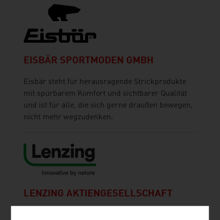
EISBÄR SPORTMODEN GMBH
Eisbär steht für herausragende Strickprodukte
mit spürbarem Komfort und sichtbarer Qualität
und ist für alle, die sich gerne draußen bewegen,
nicht mehr wegzudenken.
LENZING AKTIENGESELLSCHAFT
Als Produzent von Zellstoff und Fasern steht