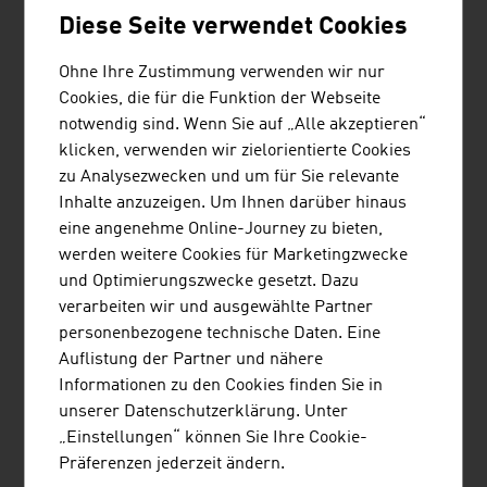
Lenzing am Anfang der Wertschöpfungskette zur
Diese Seite verwendet Cookies
Produktion von Textilien und Vliesprodukten.
Ohne Ihre Zustimmung verwenden wir nur
Cookies, die für die Funktion der Webseite
notwendig sind. Wenn Sie auf „Alle akzeptieren“
klicken, verwenden wir zielorientierte Cookies
zu Analysezwecken und um für Sie relevante
Inhalte anzuzeigen. Um Ihnen darüber hinaus
ZANIER-SPORT GESELLSCHAFT
eine angenehme Online-Journey zu bieten,
M.B.H.
werden weitere Cookies für Marketingzwecke
und Optimierungszwecke gesetzt. Dazu
Seit 1969 packen wir unsere Leidenschaft für
verarbeiten wir und ausgewählte Partner
Bergsport in unsere Handschuhe. Dabei setzt
personenbezogene technische Daten. Eine
Zanier-Sport auf beste Materialien, exzellente
Auflistung der Partner und nähere
Verarbeitung und außergewöhnliches Design.
Informationen zu den Cookies finden Sie in
unserer Datenschutzerklärung. Unter
„Einstellungen“ können Sie Ihre Cookie-
Präferenzen jederzeit ändern.
LOU&DEJLIG - DESIGN FOR