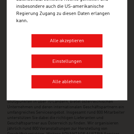
+62 21 25500186
insbesondere auch die US-amerikanische
+62 21 5274707
Regierung Zugang zu diesen Daten erlangen
jakarta@advantageaustria.org
kann.
www.advantageaustria.org/id
Alle akzeptieren
FRESH VIEW
Gewinnen Sie exklusive Einblicke in verschiedene
Einstellungen
Branchen und Unternehmen der österreichischen
Wirtschaft.
Alle ablehnen
ADVANTAGE AUSTRIA – WELTWEIT FÜR SIE DA
ADVANTAGE AUSTRIA, mit einem weltweiten Netz von rund 100
Stützpunkten in über 70 Ländern, bietet österreichischen
Unternehmen und deren internationalen Geschäftspartnern ein
umfangreiches Serviceangebot. Insgesamt rund 800 Mitarbeiter
unterstützen Sie dabei die richtigen Lieferanten und
Geschäftspartner aus Österreich zu finden. Wir organisieren
jährlich rund 800 Veranstaltungen zur Herstellung von
Geschäftskontakten. Weitere ADVANTAGE AUSTRIA Services