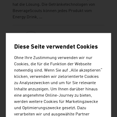
hat die Lösung. Die Getränketechnologen von
BeverageScouts können jedes Produkt vom
Energy Drink, ...
Diese Seite verwendet Cookies
Ohne Ihre Zustimmung verwenden wir nur
BUSINESS UPPER AUSTRIA - OÖ
Cookies, die für die Funktion der Webseite
WIRTSCHAFTSAGENTUR GMBH
notwendig sind. Wenn Sie auf „Alle akzeptieren“
klicken, verwenden wir zielorientierte Cookies
Business Upper Austria ist die Standortagentur
zu Analysezwecken und um für Sie relevante
des Landes Oberösterreich.
Inhalte anzuzeigen. Um Ihnen darüber hinaus
eine angenehme Online-Journey zu bieten,
werden weitere Cookies für Marketingzwecke
und Optimierungszwecke gesetzt. Dazu
SATTLER AG
verarbeiten wir und ausgewählte Partner