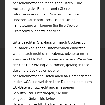
personenbezogene technische Daten. Eine
Auflistung der Partner und nähere
Informationen zu den Cookies finden Sie in
unserer Datenschutzerklärung. Unter
TOLIAS KONSTANTINOS
„Einstellungen“ können Sie Ihre Cookie-
Präferenzen jederzeit ändern.
Bitte beachten Sie, dass wir auch Cookies von
US-amerikanischen Unternehmen einsetzen,
welche sich nicht dem Datenschutzabkommen
zwischen EU-USA unterworfen haben. Wenn Sie
der Cookie-Setzung zustimmen, gelangen Ihre
durch die Cookies erhobenen
personenbezogene Daten auch an Unternehmen
ADVANTAGE AUSTRIA
in den USA, bei welchen Ihre Daten keinem dem
Austrian Embassy - Commercial Section
EU-Datenschutzrecht angemessenen
Menara Kadin Indonesia, 19th Floor
Schutzniveau unterliegen, Sie nur
Jalan HR Rasuna Said Blok X-5, Kav. 2&3
eingeschränkte, bis keine
12950 Jakarta
Indonesien
datenschutzrechtliche Rechte genießen und