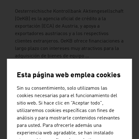
Oesterreichische Kontrollbank Aktiengesellschaft
(OeKB) es la agencia oficial de crédito a la
exportación (ECA) de Austria, y apoya a
exportadores austriacos y a los respectivos
clientes extranjeros. OeKB ofrece financiaciones a
largo plazo con intereses muy atractivos para la
adquisición de bienes de equipo ...
Esta página web emplea cookies
Sin su consentimiento, solo utilizamos las
cookies necesarias para el funcionamiento del
RUTTENSTEINER CONSULTING
sitio web. Si hace clic en "Aceptar todo",
DIETMAR ERWIN RUTTENSTEINER
utilizaremos cookies específicas con fines de
análisis y para mostrarle contenidos relevantes
Ruttensteiner Consulting es una agencia de
para usted. Para ofrecerle además una
consultoría de negocios fundada en 1993.
experiencia web agradable, se han instalado
Ruttensteiner ayuda y asiste a sus clientes de