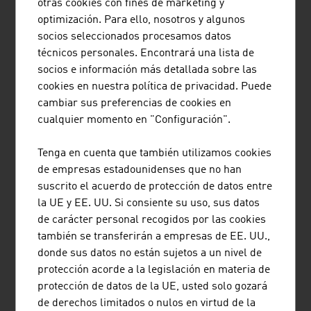
otras cookies con fines de marketing y
todo el mundo a la hora de constituir empresas
optimización. Para ello, nosotros y algunos
en Austria.
socios seleccionados procesamos datos
técnicos personales. Encontrará una lista de
socios e información más detallada sobre las
cookies en nuestra política de privacidad. Puede
cambiar sus preferencias de cookies en
RUTTENSTEINER GMBH
cualquier momento en "Configuración".
Ruttensteiner Consulting - Market Entry Austria
Tenga en cuenta que también utilizamos cookies
asiste a clientes de todo el mundo para
de empresas estadounidenses que no han
facilitarles la entrada al mercado austriaco.
suscrito el acuerdo de protección de datos entre
la UE y EE. UU. Si consiente su uso, sus datos
de carácter personal recogidos por las cookies
también se transferirán a empresas de EE. UU.,
donde sus datos no están sujetos a un nivel de
protección acorde a la legislación en materia de
protección de datos de la UE, usted solo gozará
de derechos limitados o nulos en virtud de la
THINK BEYOND CONSULTING GMBH