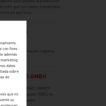
otics hace posible la producción
 permitir que los robots industriales
ctiva sin barreras.
TRIA - OÖ
TUR GMBH
ionamiento
s con fines
gencia de implantación regional
erle además
tria.
e marketing
amos datos
allada sobre
SOLUTIONS GMBH
ias de
 – WE MAKE THINGS SMART!
gle-Board-Computer (SBC) de
nses que no
siente su
ero de aplicaciones.
ransferirán