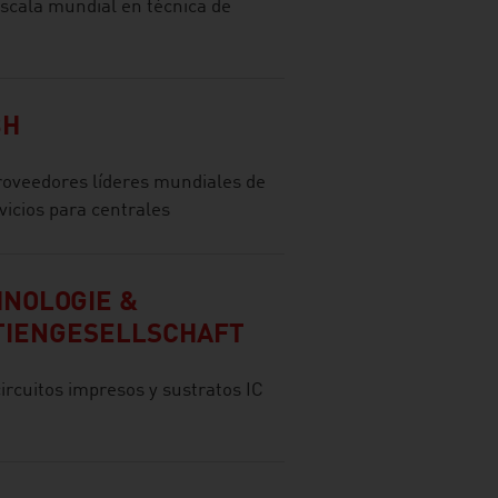
escala mundial en técnica de
BH
roveedores líderes mundiales de
vicios para centrales
HNOLOGIE &
TIENGESELLSCHAFT
circuitos impresos y sustratos IC