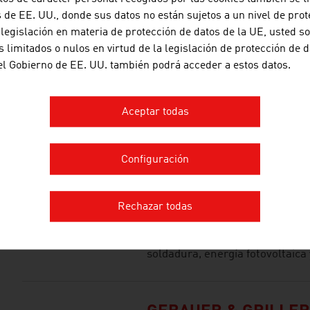
de EE. UU., donde sus datos no están sujetos a un nivel de prot
 legislación en materia de protección de datos de la UE, usted s
FRAUSCHER SENSOR
 limitados o nulos en virtud de la legislación de protección de d
 el Gobierno de EE. UU. también podrá acceder a estos datos.
Frauscher Sensortechnik ofrece 
ferrocarril una amplia cartera
de eficacia probada repetidame
Aceptar todas
electrónicos de alta disponibili
innovadoras y life cycle servic
Configuración
FRONIUS INTERNATI
Rechazar todas
Fronius International opera en 
soldadura, energía fotovoltaica 