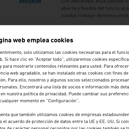
Con AIRSKIN®, Blue Danube Rob
abierta y flexible del futuro, al
puedan trabajar de forma produ
BUSINESS UPPER AUS
gina web emplea cookies
WIRTSCHAFTSAGEN
entimiento, solo utilizamos las cookies necesarias para el func
eb. Si hace clic en "Aceptar todo", utilizaremos cookies específica
Business Upper Austria es la a
 y para mostrarle contenidos relevantes para usted. Para ofrec
del estado federado de Alta Aus
ncia web agradable, se han instalado otras cookies con fines d
ión. Para ello, nosotros y algunos socios seleccionados proces
rsonales. Encontrará una lista de socios e información más det
CHERRY EMBEDDED 
 en nuestra política de privacidad. Puede cambiar sus preferenc
 cualquier momento en "Configuración".
CHERRY Embeddded Solutions
System-on-Module (SOM) y Sin
uenta que también utilizamos cookies de empresas estadounide
o el acuerdo de protección de datos entre la UE y EE. UU. Si con
elevado valor para un gran núm
tos de carácter personal recogidos por las cookies también se t