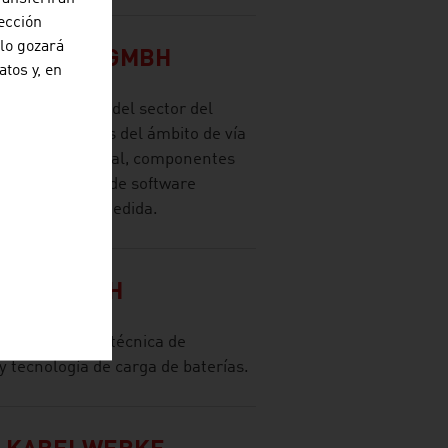
ección
olo gozará
TECHNIK GMBH
atos y, en
a los clientes del sector del
 de componentes del ámbito de vía
nte a nivel global, componentes
dad, soluciones de software
es diseñados a medida.
ONAL GMBH
las áreas de la técnica de
y tecnología de carga de baterías.