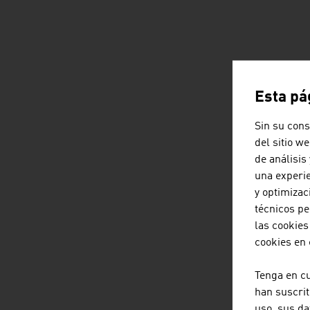
Esta pá
Sin su cons
del sitio w
de análisis
una experie
y optimizac
técnicos pe
las cookies
cookies en
Tenga en c
han suscrit
uso, sus da