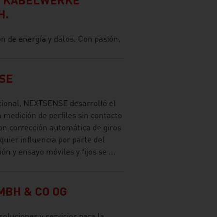
R KABELWERKE
H.
n de energía y datos. Con pasión.
SE
cional, NEXTSENSE desarrolló el
 medición de perfiles sin contacto
con corrección automática de giros
quier influencia por parte del
n y ensayo móviles y fijos se ...
MBH & CO OG
soluciones y servicios para la