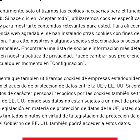
entimiento, solo utilizamos las cookies necesarias para el func
eb. Si hace clic en "Aceptar todo", utilizaremos cookies específica
 y para mostrarle contenidos relevantes para usted. Para ofrec
ncia web agradable, se han instalado otras cookies con fines d
AS AUSTRIACAS -
VINO / CERVEZA
ión. Para ello, nosotros y algunos socios seleccionados proces
rsonales. Encontrará una lista de socios e información más det
 en nuestra política de privacidad. Puede cambiar sus preferenc
 cualquier momento en "Configuración".
A-NOBIS SEKTKELLEREI NORBER
uenta que también utilizamos cookies de empresas estadounide
A-Nobis Sektkellerei Norbert Szigeti GmbH fue fu
o el acuerdo de protección de datos entre la UE y EE. UU. Si con
productor de vino espumoso más experimentado de 
tos de carácter personal recogidos por las cookies también se t
de EE. UU., donde sus datos no están sujetos a un nivel de prot
 legislación en materia de protección de datos de la UE, usted s
FLECKS BRAUHAUS TECHNIK GM
 limitados o nulos en virtud de la legislación de protección de d
 el Gobierno de EE. UU. también podrá acceder a estos datos.