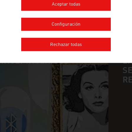
Aceptar todas
MÁS EMPRESAS
Configuración
Rechazar todas
INGLY INGENIOUS
E
S
n
RE