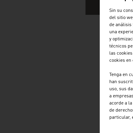
Sin su cons
del sitio w
de análisis
una experie
EMPRES
y optimizac
técnicos pe
las cookies
cookies en
Tenga en c
han suscrit
uso, sus da
a empresas 
acorde a la
de derechos
particular,