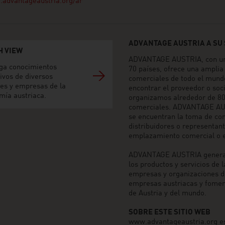
advantageaustria.org/ar
ADVANTAGE AUSTRIA A SU 
H VIEW
ADVANTAGE AUSTRIA, con una
ga conocimientos
70 países, ofrece una amplia
ivos de diversos
comerciales de todo el mund
res y empresas de la
encontrar el proveedor o soc
mía austriaca.
organizamos alrededor de 80
comerciales. ADVANTAGE AUST
se encuentran la toma de co
distribuidores o representan
emplazamiento comercial o e
ADVANTAGE AUSTRIA genera o
los productos y servicios de
empresas y organizaciones de
empresas austriacas y fomen
de Austria y del mundo.
SOBRE ESTE SITIO WEB
www.advantageaustria.org es 