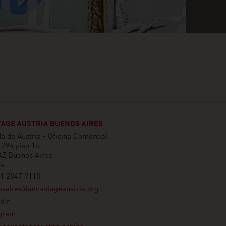
AGE AUSTRIA BUENOS AIRES
 de Austria - Oficina Comercial
1294 piso 15
Z Buenos Aires
na
11 2847 9118
osaires@advantageaustria.org
dIn
agram