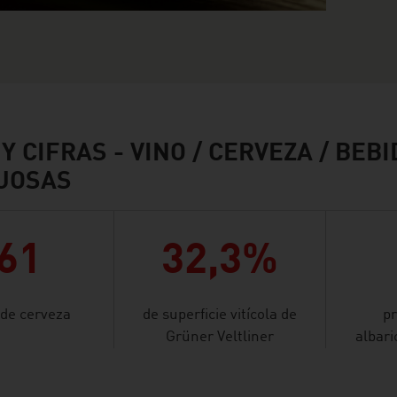
Y CIFRAS - VINO / CERVEZA / BEB
TUOSAS
61
32,3%
 de cerveza
de superficie vitícola de
pr
Grüner Veltliner
albar