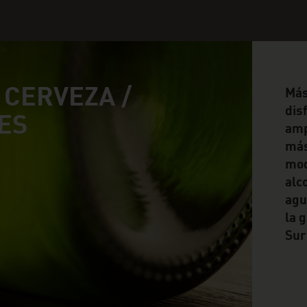
/ CERVEZA /
Más
dis
ES
amp
más
mod
alc
agu
la 
Sur