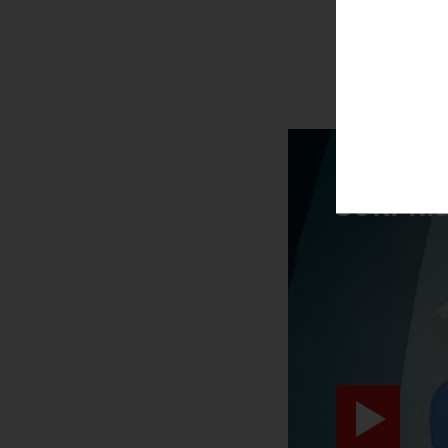
SURPRIS
video abspiele