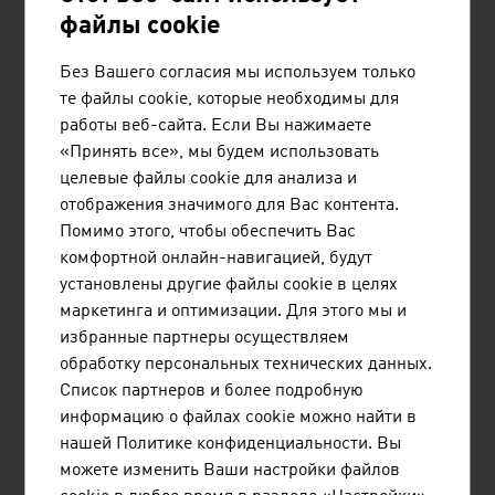
файлы cookie
Стекло, изделия из камня и
716,1
грунта
Без Вашего согласия мы используем только
Чугун, сталь, ферросплавы,
675,9
те файлы cookie, которые необходимы для
трубы, литье чугуна и стали
работы веб-сайта. Если Вы нажимаете
«Принять все», мы будем использовать
Цветные металлы, литье
572,1
целевые файлы cookie для анализа и
легких и тяжелых металлов
отображения значимого для Вас контента.
Помимо этого, чтобы обеспечить Вас
Металлические изделия
1.684,3
комфортной онлайн-навигацией, будут
установлены другие файлы cookie в целях
Источник: Statistik Austria (данные за 2023 г.)
маркетинга и оптимизации. Для этого мы и
избранные партнеры осуществляем
обработку персональных технических данных.
Список партнеров и более подробную
Расходы на исследования и экспериментальные
информацию о файлах cookie можно найти в
разработки 2023 г.
нашей Политике конфиденциальности. Вы
можете изменить Ваши настройки файлов
Отрасль экономики (ÖNACE 2008)
в 1.000