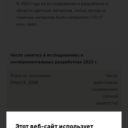
В 2023 году на исследования и разработки в
области цветных металлов, литья легких и
тяжелых металлов было потрачено 110,17
млн. евро.
listen
Число занятых в исследованиях и
экспериментальных разработках 2023 г.
Отрасль экономики
Число
(ÖNACE 2008)
работников
(эквивалент
полной
занятости)
Резиновые и пластмассовые
1.597,6
изделия
Этот веб-сайт использует