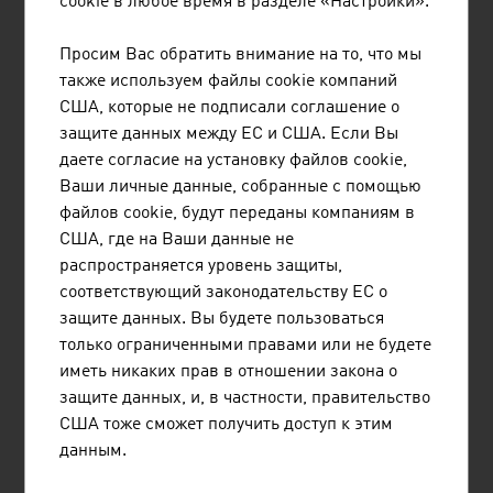
cookie в любое время в разделе «Настройки».
евро
Резиновые и пластмассовые изделия
246.156
Просим Вас обратить внимание на то, что мы
также используем файлы cookie компаний
Стекло, изделия из камня и грунта
95.811
США, которые не подписали соглашение о
защите данных между ЕС и США. Если Вы
Чугун, сталь, ферросплавы, трубы,
176.586
даете согласие на установку файлов cookie,
литье чугуна и стали
Ваши личные данные, собранные с помощью
файлов cookie, будут переданы компаниям в
Цветные металлы, литье легких и
110.166
США, где на Ваши данные не
тяжелых металлов
распространяется уровень защиты,
Металлические изделия
253.664
соответствующий законодательству ЕС о
защите данных. Вы будете пользоваться
Источник: Statistik Austria (данные за 2023 г.)
только ограниченными правами или не будете
иметь никаких прав в отношении закона о
защите данных, и, в частности, правительство
США тоже сможет получить доступ к этим
данным.
ССЫЛКИ
listen
links