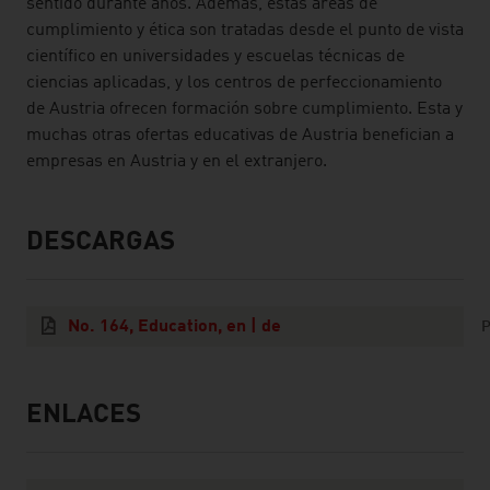
sentido durante años. Además, estas áreas de
cumplimiento y ética son tratadas desde el punto de vista
científico en universidades y escuelas técnicas de
ciencias aplicadas, y los centros de perfeccionamiento
de Austria ofrecen formación sobre cumplimiento. Esta y
muchas otras ofertas educativas de Austria benefician a
empresas en Austria y en el extranjero.
DESCARGAS
listen
downloads
No. 164, Education, en | de
P
ENLACES
listen
links