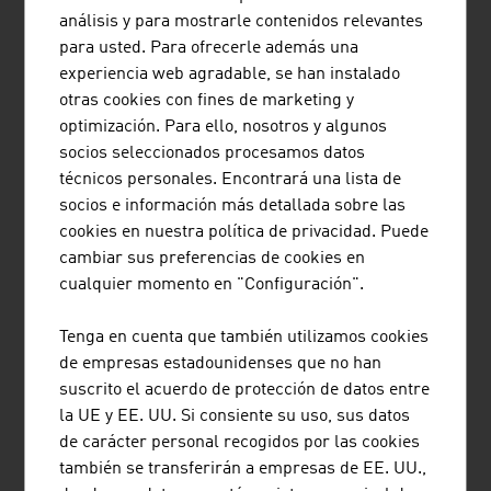
altamente valorados por ejecutivos de empresas
análisis y para mostrarle contenidos relevantes
austriacas y extranjeras. Para las partes interesadas
para usted. Para ofrecerle además una
internacionales, hay un proveedor líder de servicios de
experiencia web agradable, se han instalado
consultoría y de e-learning en Austria que es una de las
otras cookies con fines de marketing y
empresas líderes en Europa, el cual lleva a cabo en todo
optimización. Para ello, nosotros y algunos
el mundo proyectos de educación y cooperación al
socios seleccionados procesamos datos
desarrollo.
técnicos personales. Encontrará una lista de
socios e información más detallada sobre las
Las universidades y las escuelas técnicas de ciencias
cookies en nuestra política de privacidad. Puede
aplicadas austriacas ofrecen cada vez más másteres,
cambiar sus preferencias de cookies en
estudios de grado y formación ejecutiva en inglés. Los
cualquier momento en "Configuración".
títulos austriacos de nivel superior son de prestigio
internacional y muchos proveedores austriacos cuentan
Tenga en cuenta que también utilizamos cookies
con certificación internacional (p. ej., certificados ISO).
de empresas estadounidenses que no han
suscrito el acuerdo de protección de datos entre
CUESTIONES Y RESPUESTAS DEL FUTURO
la UE y EE. UU. Si consiente su uso, sus datos
de carácter personal recogidos por las cookies
La importancia de la enseñanza y la misión social de
también se transferirán a empresas de EE. UU.,
investigar, los procesos de acreditación y registro, la