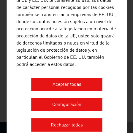
la UE y EE. UU. Si consiente su uso, sus datos
de carácter personal recogidos por las cookies
también se transferirán a empresas de EE. UU.,
donde sus datos no están sujetos a un nivel de
protección acorde a la legislación en materia de
PLASSER & THEURER, EXPORT VON
protección de datos de la UE, usted solo gozará
BAHNBAUMASCHINEN, GESELLSCHAFT
de derechos limitados o nulos en virtud de la
M.B.H.
legislación de protección de datos y, en
particular, el Gobierno de EE. UU. también
La empresa familiar austriaca Plasser & Theurer
podrá acceder a estos datos.
establece estándares en la construcción de vías desde
hace más de 70 años. Esta empresa pionera en la
construcción ferroviaria ha suministrado ya 17 800
Aceptar todas
máquinas a 110 países.
Configuración
MÁS EMPRESAS
Rechazar todas