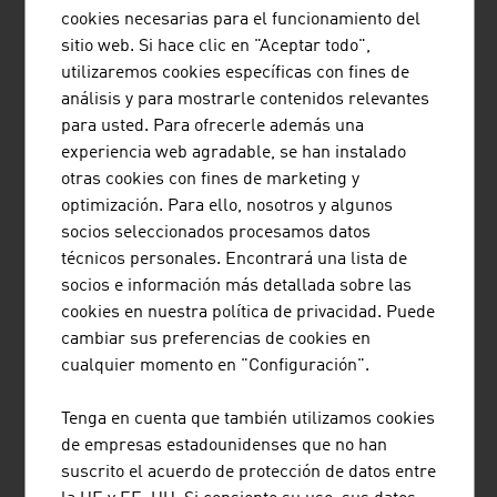
LCS CABLE CRANES GMBH
cookies necesarias para el funcionamiento del
sitio web. Si hace clic en "Aceptar todo",
LCS – the Cable Crane Company | Austria Terrenos
utilizaremos cookies específicas con fines de
escarpados, falta de infraestructuras y vías de
análisis y para mostrarle contenidos relevantes
transporte pesado saturadas: LCS desarrolla soluciones
para usted. Para ofrecerle además una
de grúas de cable a medida, diseñadas específicamente
experiencia web agradable, se han instalado
para operar allí donde los sistemas de transporte
otras cookies con fines de marketing y
convencionales alcanzan sus límites.
optimización. Para ello, nosotros y algunos
socios seleccionados procesamos datos
técnicos personales. Encontrará una lista de
socios e información más detallada sobre las
cookies en nuestra política de privacidad. Puede
AIR AMBULANCE TECHNOLOGY
cambiar sus preferencias de cookies en
GESELLSCHAFT M.B.H.
cualquier momento en "Configuración".
Air Ambulance Technology (AAT) ofrece soluciones
Tenga en cuenta que también utilizamos cookies
individualizadas para el equipamiento interior de
de empresas estadounidenses que no han
helicópteros y aviones en el ámbito del salvamento aéreo
suscrito el acuerdo de protección de datos entre
y del transporte médico aéreo.