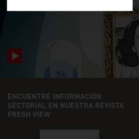
SURPRISINGLY INGENIOUS
video abspielen
ENCUENTRE INFORMACIÓN
SECTORIAL EN NUESTRA REVISTA
FRESH VIEW