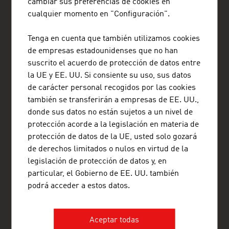
cambiar sus preferencias de cookies en
cualquier momento en "Configuración".
Tenga en cuenta que también utilizamos cookies
ADVANTAGE AUSTRIA Santiago
de empresas estadounidenses que no han
Embajada de Austria - Oficina Comercial
suscrito el acuerdo de protección de datos entre
Isidora Goyenechea 2934 Of. 601
la UE y EE. UU. Si consiente su uso, sus datos
Las Condes
Santiago
de carácter personal recogidos por las cookies
Chile
también se transferirán a empresas de EE. UU.,
+56 2 2233 0557
donde sus datos no están sujetos a un nivel de
+56 2 2233 6971
protección acorde a la legislación en materia de
santiago@advantageaustria.org
protección de datos de la UE, usted solo gozará
www.advantageaustria.org/cl
de derechos limitados o nulos en virtud de la
legislación de protección de datos y, en
particular, el Gobierno de EE. UU. también
FRESH VIEW
podrá acceder a estos datos.
Obtenga conocimientos exclusivos de diversos
sectores y empresas de la economía austriaca.
Aceptar todas