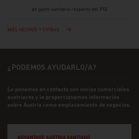
de gasto sanitario respecto del PIB
MÁS HECHOS Y CIFRAS
¿PODEMOS AYUDARLO/A?
Ayuda y personas de contacto
Le ponemos en contacto con socios comerciales
austriacos y le proporcionamos información
sobre Austria como emplazamiento de negocios.
ADVANTAGE AUSTRIA SANTIAGO