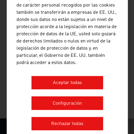
de carácter personal recogidos por las cookies
también se transferirán a empresas de EE. UU.,
donde sus datos no están sujetos a un nivel de
protección acorde a la legislación en materia de
protección de datos de la UE, usted solo gozará
BUSINESS UPPER AUSTRIA - OÖ
de derechos limitados o nulos en virtud de la
WIRTSCHAFTSAGENTUR GMBH
legislación de protección de datos y, en
particular, el Gobierno de EE. UU. también
Con décadas de experiencia y un equipo altamente
podrá acceder a estos datos.
especializado, la agencia de promoción económica del
estado federado de Baja Austria, ecoplus, ofrece
servicios a medida para la economía de Baja Austria.
Aceptar todas
Configuración
MÁS EMPRESAS
Rechazar todas