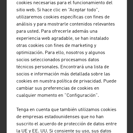
GESELLSCHAFT M.B.H.
cookies necesarias para el funcionamiento del
sitio web. Si hace clic en "Aceptar todo",
Air Ambulance Technology (AAT) ofrece soluciones
utilizaremos cookies específicas con fines de
individualizadas para el equipamiento interior de
análisis y para mostrarle contenidos relevantes
helicópteros y aviones en el ámbito del salvamento aéreo
para usted. Para ofrecerle además una
y del transporte médico aéreo.
experiencia web agradable, se han instalado
otras cookies con fines de marketing y
optimización. Para ello, nosotros y algunos
socios seleccionados procesamos datos
técnicos personales. Encontrará una lista de
socios e información más detallada sobre las
cookies en nuestra política de privacidad. Puede
AME INTERNATIONAL GMBH
cambiar sus preferencias de cookies en
cualquier momento en "Configuración".
AME construye infraestructuras innovadoras para el
sector sanitario – desde hospitales llave en mano
Tenga en cuenta que también utilizamos cookies
destinados a atención terciaria hasta dispositivos
de empresas estadounidenses que no han
médicos y soluciones sanitarias digitales.
suscrito el acuerdo de protección de datos entre
la UE y EE. UU. Si consiente su uso, sus datos