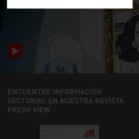
SURPRISINGLY INGENIOUS
video abspielen
ENCUENTRE INFORMACIÓN
SECTORIAL EN NUESTRA REVISTA
FRESH VIEW