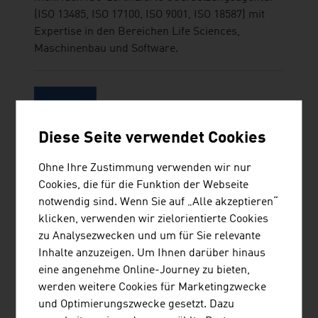
(ISO 13485, ISO 17100, ISO 9001, ISO 18587) mit
Expertise in den Bereichen Life Sciences,
Maschinenbau und Software.
Diese Seite verwendet Cookies
Ohne Ihre Zustimmung verwenden wir nur
BRANCHENRADAR.COM
Cookies, die für die Funktion der Webseite
MARKTANALYSE GMBH
notwendig sind. Wenn Sie auf „Alle akzeptieren“
klicken, verwenden wir zielorientierte Cookies
zu Analysezwecken und um für Sie relevante
Inhalte anzuzeigen. Um Ihnen darüber hinaus
HASSLER SABRINA
eine angenehme Online-Journey zu bieten,
werden weitere Cookies für Marketingzwecke
und Optimierungszwecke gesetzt. Dazu