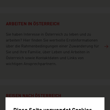
ARBEITEN IN ÖSTERREICH
Sie haben Interesse in Österreich zu leben und zu
arbeiten? Hier finden Sie wertvolle Erstinformationen
über die Rahmenbedingungen einer Zuwanderung für
Sie und Ihre Familie, über Leben und Arbeiten in
Österreich sowie Kontaktdaten und Links von
wichtigen Ansprechpartnern.
REISEN NACH ÖSTERREICH
Geschäftsreisenden und Touristen steht in Österreich