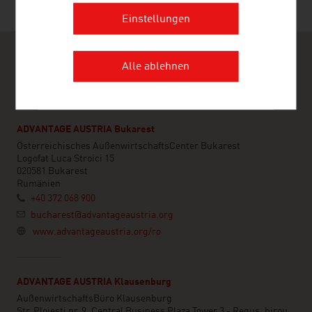
Einstellungen
Alle ablehnen
ADVANTAGE AUSTRIA Bukarest
Österreichisches AußenwirtschaftsCenter Bukarest
Logofat Luca Stroici 15
020581 Bukarest
Rumänien
+40 372 068 900
bucharest@advantageaustria.org
www.advantageaustria.org/ro
ADVANTAGE AUSTRIA Klausenburg
AußenwirtschaftsBüro Klausenburg
Str. Ploiesti nr. 9, Central Business Plaza Tower 3 - Regus, birou