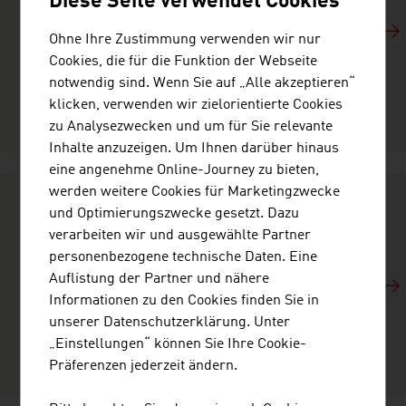
Diese Seite verwendet Cookies
eine ausgezeichnete Infrastruktur zur Verfügung.
Informieren Sie sich über das Reiseland Österreich,
Ohne Ihre Zustimmung verwenden wir nur
die zahlreichen Möglichkeiten der Freizeitgestaltung,
Cookies, die für die Funktion der Webseite
die großartige Landschaft, die weltberühmte Kultur
notwendig sind. Wenn Sie auf „Alle akzeptieren“
und profitieren Sie von den Reisetipps der Experten.
klicken, verwenden wir zielorientierte Cookies
zu Analysezwecken und um für Sie relevante
Inhalte anzuzeigen. Um Ihnen darüber hinaus
eine angenehme Online-Journey zu bieten,
werden weitere Cookies für Marketingzwecke
ZAHLEN UND FAKTEN
und Optimierungszwecke gesetzt. Dazu
verarbeiten wir und ausgewählte Partner
Schnell und präzise informieren über
personenbezogene technische Daten. Eine
Wirtschaftsdaten, die globale Rolle und das
Auflistung der Partner und nähere
internationale Engagement Österreichs: Mit diesen
Informationen zu den Cookies finden Sie in
Zahlen und Fakten verschaffen Sie sich einen
unserer Datenschutzerklärung. Unter
Überblick über das Land und seine Wirtschaft.
„Einstellungen“ können Sie Ihre Cookie-
Präferenzen jederzeit ändern.