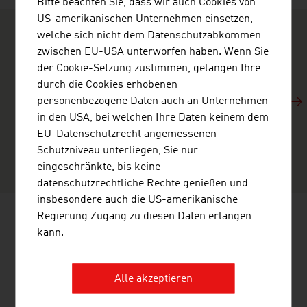
Bitte beachten Sie, dass wir auch Cookies von
US-amerikanischen Unternehmen einsetzen,
welche sich nicht dem Datenschutzabkommen
WUSSTEN SIE ...
zwischen EU-USA unterworfen haben. Wenn Sie
Österreich ist Wirtschaft in Höchstform. Unsere
der Cookie-Setzung zustimmen, gelangen Ihre
Image Videos informieren Sie in knapp drei Minuten,
durch die Cookies erhobenen
warum Österreichs Wirtschaft „Surprisingly
personenbezogene Daten auch an Unternehmen
Ingenious" ist. Erfolgsgeschichten österreichischer
in den USA, bei welchen Ihre Daten keinem dem
Unternehmen zeigen die wirtschaftliche
EU-Datenschutzrecht angemessenen
Leistungsfähigkeit Österreichs.
Schutzniveau unterliegen, Sie nur
eingeschränkte, bis keine
datenschutzrechtliche Rechte genießen und
insbesondere auch die US-amerikanische
Regierung Zugang zu diesen Daten erlangen
kann.
SEITE EMPFEHLEN
Alle akzeptieren