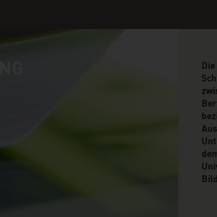
UNG
Die
Sch
zwi
Ber
bez
Aus
Unt
dem
Uni
Bil