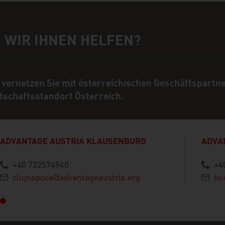
 WIR IHNEN HELFEN?
rechpartner
 vernetzen Sie mit österreichischen Geschäftspartn
tschaftsstandort Österreich.
ADVANTAGE AUSTRIA KLAUSENBURG
ADVA
+40 722574940
+4
ück
clujnapoca@advantageaustria.org
bu