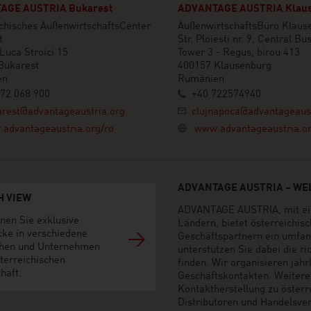
AGE AUSTRIA Bukarest
ADVANTAGE AUSTRIA Klau
chisches AußenwirtschaftsCenter
AußenwirtschaftsBüro Klaus
t
Str. Ploiesti nr. 9, Central B
Luca Stroici 15
Tower 3 - Regus, birou 413
Bukarest
400157 Klausenburg
en
Rumänien
72 068 900
+40 722574940
rest@advantageaustria.org
clujnapoca@advantageaust
advantageaustria.org/ro
www.advantageaustria.or
ADVANTAGE AUSTRIA – WEL
H VIEW
ADVANTAGE AUSTRIA, mit ein
nen Sie exklusive
Ländern, bietet österreichi
cke in verschiedene
Geschäftspartnern ein umfan
hen und Unternehmen
unterstützen Sie dabei die r
terreichischen
finden. Wir organisieren jäh
haft.
Geschäftskontakten. Weiter
Kontaktherstellung zu öster
Distributoren und Handelsvert