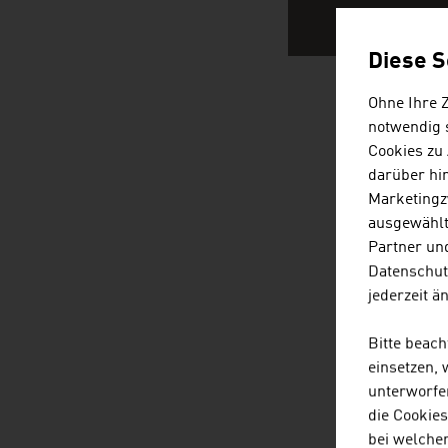
Diese S
Ohne Ihre 
notwendig s
ÖSTERRE
Cookies zu
darüber hi
Marketingz
ausgewählt
Partner und
Datenschut
jederzeit ä
Bitte beac
einsetzen,
unterworfe
die Cookie
bei welche