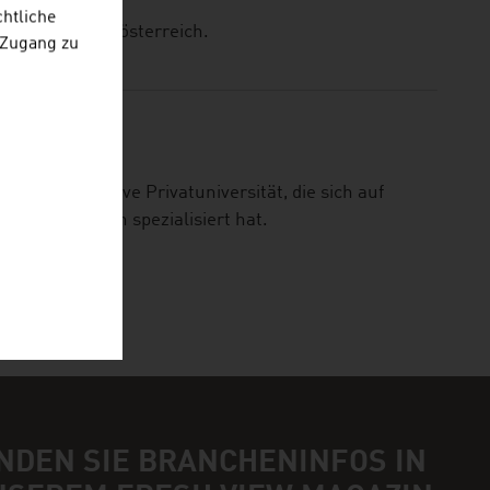
chtliche
es Landes Oberösterreich.
 Zugang zu
schungsintensive Privatuniversität, die sich auf
swissenschaften spezialisiert hat.
NDEN SIE BRANCHENINFOS IN