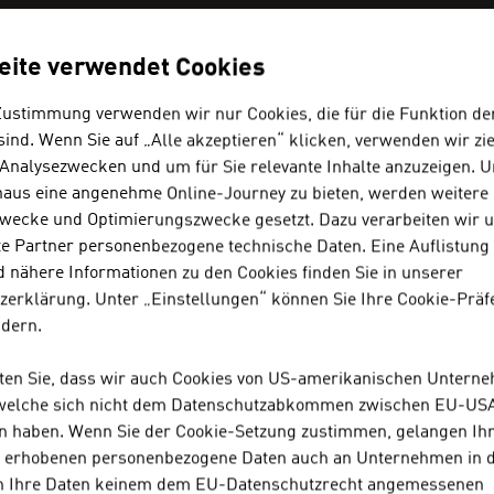
eite verwendet Cookies
Zustimmung verwenden wir nur Cookies, die für die Funktion de
ind. Wenn Sie auf „Alle akzeptieren“ klicken, verwenden wir zie
ICHISCHE FIRMEN - BILDUNG
 Analysezwecken und um für Sie relevante Inhalte anzuzeigen. 
naus eine angenehme Online-Journey zu bieten, werden weitere 
wecke und Optimierungszwecke gesetzt. Dazu verarbeiten wir 
e Partner personenbezogene technische Daten. Eine Auflistung
 nähere Informationen zu den Cookies finden Sie in unserer
MCI INTERNATIONALE HOCHSCH
zerklärung. Unter „Einstellungen“ können Sie Ihre Cookie-Präf
ndern.
Als Unternehmerische Hochschule® verbindet das
hten Sie, dass wir auch Cookies von US-amerikanischen Untern
Consulting zu einem einzigartigen Konzept.
 welche sich nicht dem Datenschutzabkommen zwischen EU-US
n haben. Wenn Sie der Cookie-Setzung zustimmen, gelangen Ih
s erhobenen personenbezogene Daten auch an Unternehmen in 
BUSINESS UPPER AUSTRIA - OÖ
n Ihre Daten keinem dem EU-Datenschutzrecht angemessenen