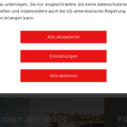
u unterliegen, Sie nur eingeschränkte, bis keine datenschutzre
Business Upper Austria ist die Standortagentur d
ießen und insbesondere auch die US-amerikanische Regierung
en erlangen kann.
CEU GMBH
Alle akzeptieren
Die Central European University (CEU) ist eine for
Einstellungen
Sozial-, Geistes-, Rechts-, Politik- und Wirtschaft
Alle ablehnen
MEHR UNTERNEHMEN
INGLY INGENIOUS
FI