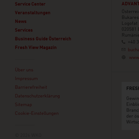
ADVANT
Service Center
Österrei
Veranstaltungen
Bukares
News
Logofat 
020581 
Services
Rumäni
Business Guide Österreich
+40 3
Fresh View Magazin
bucha
www.
Linklist
Über uns
Impressum
Barrierefreiheit
FRES
Datenschutzerklärung
Gewin
Einbli
Sitemap
Branc
Cookie-Einstellungen
der ös
Wirtsc
© 2026 WKO