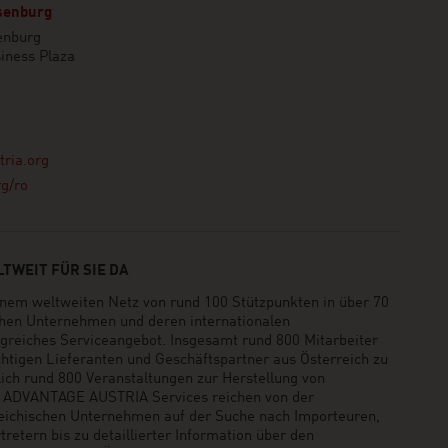
senburg
enburg
usiness Plaza
ria.org
g/ro
TWEIT FÜR SIE DA
em weltweiten Netz von rund 100 Stützpunkten in über 70
schen Unternehmen und deren internationalen
greiches Serviceangebot. Insgesamt rund 800 Mitarbeiter
ichtigen Lieferanten und Geschäftspartner aus Österreich zu
rlich rund 800 Veranstaltungen zur Herstellung von
e ADVANTAGE AUSTRIA Services reichen von der
reichischen Unternehmen auf der Suche nach Importeuren,
retern bis zu detaillierter Information über den