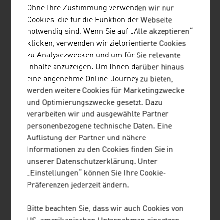
Ohne Ihre Zustimmung verwenden wir nur
Das Familienunternehmen wurde vor knapp 75 Jahren
Cookies, die für die Funktion der Webseite
gegründet und beschäftigt sich mit dem Bedrucken und
notwendig sind. Wenn Sie auf „Alle akzeptieren“
der Konfektion von technischen Textilien.
klicken, verwenden wir zielorientierte Cookies
zu Analysezwecken und um für Sie relevante
Inhalte anzuzeigen. Um Ihnen darüber hinaus
eine angenehme Online-Journey zu bieten,
werden weitere Cookies für Marketingzwecke
JOANNEUM RESEARCH
und Optimierungszwecke gesetzt. Dazu
verarbeiten wir und ausgewählte Partner
FORSCHUNGSGESELLSCHAFT MBH
personenbezogene technische Daten. Eine
Die JOANNEUM RESEARCH entwickelt Lösungen und
Auflistung der Partner und nähere
Technologien für Wirtschaft und Industrie in einem
Informationen zu den Cookies finden Sie in
breiten Branchenspektrum und betreibt
unserer Datenschutzerklärung. Unter
Spitzenforschung auf internationalem Niveau.
„Einstellungen“ können Sie Ihre Cookie-
Präferenzen jederzeit ändern.
Bitte beachten Sie, dass wir auch Cookies von