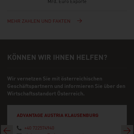
Mrd. Euro Exporte
MEHR ZAHLEN UND FAKTEN
KÖNNEN WIR IHNEN HELFEN?
Hilfe und Ansprechpartner
Wir vernetzen Sie mit österreichischen
Geschäftspartnern und informieren Sie über den
Wirtschaftsstandort Österreich.
ADVANTAGE AUSTRIA KLAUSENBURG
+40 722574940
Zurück
Weit