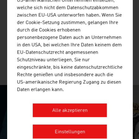
US-amerikanischen Unternehmen einsetzen,
welche sich nicht dem Datenschutzabkommen
TOPPAN DIGITAL LANGUAGE GMBH
zwischen EU-USA unterworfen haben. Wenn Sie
der Cookie-Setzung zustimmen, gelangen Ihre
TOPPAN Digital Language GmbH ist eine mehrfach ISO-
durch die Cookies erhobenen
zertifizierte Übersetzungsagentur (ISO 13485, ISO 17100,
personenbezogene Daten auch an Unternehmen
ISO 9001, ISO 18587) mit Expertise in den Bereichen Life
in den USA, bei welchen Ihre Daten keinem dem
Sciences, Maschinenbau und Software.
EU-Datenschutzrecht angemessenen
Schutzniveau unterliegen, Sie nur
eingeschränkte, bis keine datenschutzrechtliche
MEHR UNTERNEHMEN
Rechte genießen und insbesondere auch die
US-amerikanische Regierung Zugang zu diesen
Daten erlangen kann.
SURPRISINGLY INGENIOUS
Alle akzeptieren
video abspielen
Einstellungen