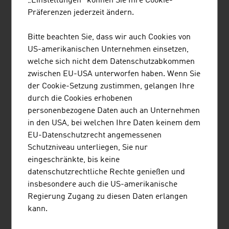
„Einstellungen“ können Sie Ihre Cookie-
FORSCHUNG
Präferenzen jederzeit ändern.
Der forschungsintensive Luftfahrtsektor investiert im
Durchschnitt rund 25% seines Umsatzes in Forschung,
Bitte beachten Sie, dass wir auch Cookies von
Technologie und Innovation. Mit dieser Forschungsquote
US-amerikanischen Unternehmen einsetzen,
gehört die zivile Luftfahrt weltweit zu den
welche sich nicht dem Datenschutzabkommen
forschungsintensivsten Branchen, knapp hinter der
zwischen EU-USA unterworfen haben. Wenn Sie
Pharmaindustrie.
der Cookie-Setzung zustimmen, gelangen Ihre
durch die Cookies erhobenen
Diese Forschungsinvestitionen zeichnen sich durch eine
personenbezogene Daten auch an Unternehmen
sehr hohe Effizienz aus. Der Umsatz mit Produkten, die
in den USA, bei welchen Ihre Daten keinem dem
in den vergangenen fünf Jahren entwickelt wurden,
EU-Datenschutzrecht angemessenen
erreicht einen Anteil von rund 45% am Gesamtumsatz
Schutzniveau unterliegen, Sie nur
eines Unternehmens. Nach dem Motto: „Noch leiser,
eingeschränkte, bis keine
noch verbrauchsärmer, noch leichter, noch
datenschutzrechtliche Rechte genießen und
komfortabler“ besteht eine sehr große Nachfrage nach
insbesondere auch die US-amerikanische
neuen, innovativen Produkten. Damit zählt die Luftfahrt
Regierung Zugang zu diesen Daten erlangen
zu den „Power-Innovatoren“ unter den Industriesparten.
kann.