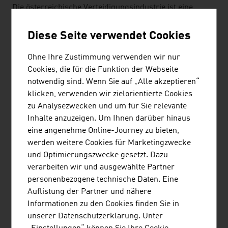
Die österreichische Verteidigungsindustrie ist eine
Hochtechnologiebranche mit großem Zukunftspotenzial.
Ein Großteil der Unternehmen stellen sogenannte Dual-
Diese Seite verwendet Cookies
Use-Produkte her, die im zivilen und militärischen
Bereich eingesetzt werden. Die österreichische
Ohne Ihre Zustimmung verwenden wir nur
Sicherheits- und Verteidigungswirtschaft erzielt einen
Cookies, die für die Funktion der Webseite
Jahresumsatz von rund 3,3 Mrd. Euro.
notwendig sind. Wenn Sie auf „Alle akzeptieren“
klicken, verwenden wir zielorientierte Cookies
SICHERHEIT FÜR WELTMÄRKTE
zu Analysezwecken und um für Sie relevante
Inhalte anzuzeigen. Um Ihnen darüber hinaus
Produkte österreichischer Unternehmen aus der
eine angenehme Online-Journey zu bieten,
Sicherheits-Branche sind auf der ganzen Welt im
werden weitere Cookies für Marketingzwecke
Einsatz. Geliefert werden qualitativ hochwertige
und Optimierungszwecke gesetzt. Dazu
Schutzbekleidung, Spezialfahrzeuge, Ausrüstung für
verarbeiten wir und ausgewählte Partner
Feuerwehren und Polizei, Gebäudetechnik,
personenbezogene technische Daten. Eine
Brandmeldeanlagen sowie Alarm- und elektronische
Auflistung der Partner und nähere
Sicherheitssysteme. Auch im Bereich IT-Sicherheit
Informationen zu den Cookies finden Sie in
haben Österreichs Unternehmen enormes Know-how.
unserer Datenschutzerklärung. Unter