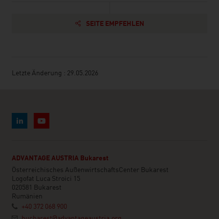
SEITE EMPFEHLEN
Letzte Änderung : 29.05.2026
ADVANTAGE AUSTRIA Bukarest
Österreichisches AußenwirtschaftsCenter Bukarest
Logofat Luca Stroici 15
020581 Bukarest
Rumänien
+40 372 068 900
bucharest@advantageaustria.org