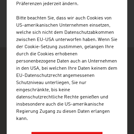
Präferenzen jederzeit ändern.
Quelle:
und weitere Informationen: Österreich Werbung
Bitte beachten Sie, dass wir auch Cookies von
US-amerikanischen Unternehmen einsetzen,
welche sich nicht dem Datenschutzabkommen
Letzte Änderung : 26.01.2026
zwischen EU-USA unterworfen haben. Wenn Sie
der Cookie-Setzung zustimmen, gelangen Ihre
durch die Cookies erhobenen
personenbezogene Daten auch an Unternehmen
in den USA, bei welchen Ihre Daten keinem dem
EU-Datenschutzrecht angemessenen
Schutzniveau unterliegen, Sie nur
ADVANTAGE AUSTRIA Bukarest
eingeschränkte, bis keine
Österreichisches AußenwirtschaftsCenter Bukarest
datenschutzrechtliche Rechte genießen und
Logofat Luca Stroici 15
insbesondere auch die US-amerikanische
020581 Bukarest
Regierung Zugang zu diesen Daten erlangen
Rumänien
kann.
+40 372 068 900
bucharest@advantageaustria.org
www.advantageaustria.org/ro