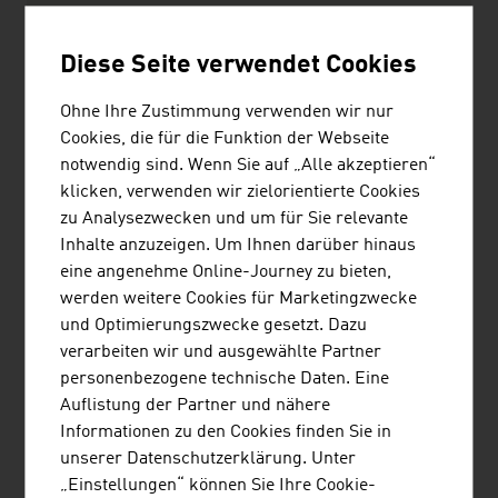
Gut zu wissen
Diese Seite verwendet Cookies
Währung, Geldwechsel, Devisen
Transport und Verkehr
Ohne Ihre Zustimmung verwenden wir nur
Einkaufen in Österreich
Cookies, die für die Funktion der Webseite
Feiertage
notwendig sind. Wenn Sie auf „Alle akzeptieren“
klicken, verwenden wir zielorientierte Cookies
Gesundheit
zu Analysezwecken und um für Sie relevante
Reisetipps
Inhalte anzuzeigen. Um Ihnen darüber hinaus
eine angenehme Online-Journey zu bieten,
Landkarten und Stadtpläne
werden weitere Cookies für Marketingzwecke
und Optimierungszwecke gesetzt. Dazu
verarbeiten wir und ausgewählte Partner
personenbezogene technische Daten. Eine
Auflistung der Partner und nähere
SEITE EMPFEHLEN
Informationen zu den Cookies finden Sie in
unserer Datenschutzerklärung. Unter
„Einstellungen“ können Sie Ihre Cookie-