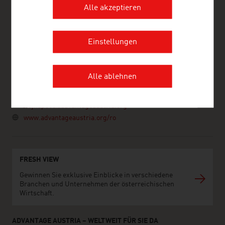
Alle akzeptieren
ADVANTAGE AUSTRIA Klausenburg
Einstellungen
AußenwirtschaftsBüro Klausenburg
Str. Ploiesti nr. 9, Central Business Plaza Tower 3 - Regus, birou
413
400157 Klausenburg
Alle ablehnen
Rumänien
+40 722574940
clujnapoca@advantageaustria.org
www.advantageaustria.org/ro
FRESH VIEW
Gewinnen Sie exklusive Einblicke in verschiedene
Branchen und Unternehmen der österreichischen
Wirtschaft.
ADVANTAGE AUSTRIA – WELTWEIT FÜR SIE DA