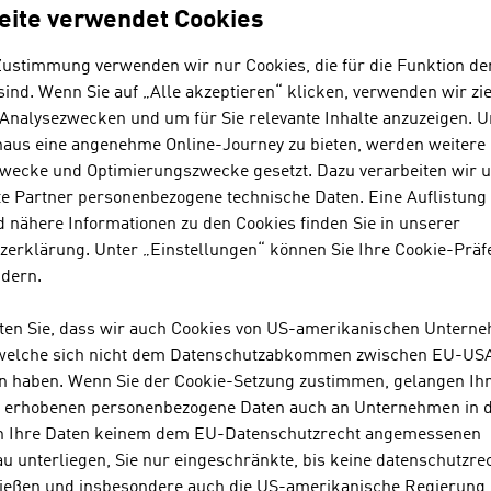
Nahrungsergänzungsmitteln i
eite verwendet Cookies
Flaschen zu 60ml spezialisiert. 
BeverageScouts hat die Lösung
Zustimmung verwenden wir nur Cookies, die für die Funktion de
BeverageScouts können jedes P
ind. Wenn Sie auf „Alle akzeptieren“ klicken, verwenden wir zie
 Analysezwecken und um für Sie relevante Inhalte anzuzeigen. 
naus eine angenehme Online-Journey zu bieten, werden weitere 
wecke und Optimierungszwecke gesetzt. Dazu verarbeiten wir 
BUSINESS UPPER AUS
e Partner personenbezogene technische Daten. Eine Auflistung
WIRTSCHAFTSAGEN
 nähere Informationen zu den Cookies finden Sie in unserer
zerklärung. Unter „Einstellungen“ können Sie Ihre Cookie-Präf
Business Upper Austria ist die
ndern.
Oberösterreich.
hten Sie, dass wir auch Cookies von US-amerikanischen Untern
 welche sich nicht dem Datenschutzabkommen zwischen EU-US
n haben. Wenn Sie der Cookie-Setzung zustimmen, gelangen Ih
SATTLER AG
s erhobenen personenbezogene Daten auch an Unternehmen in 
n Ihre Daten keinem dem EU-Datenschutzrecht angemessenen
u unterliegen, Sie nur eingeschränkte, bis keine datenschutzre
ießen und insbesondere auch die US-amerikanische Regierung