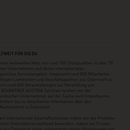
TWEIT FÜR SIE DA
em weltweiten Netz von rund 100 Stützpunkten in über 70
schen Unternehmen und deren internationalen
greiches Serviceangebot. Insgesamt rund 800 Mitarbeiter
ichtigen Lieferanten und Geschäftspartner aus Österreich zu
rlich rund 800 Veranstaltungen zur Herstellung von
e ADVANTAGE AUSTRIA Services reichen von der
reichischen Unternehmen auf der Suche nach Importeuren,
retern bis zu detaillierter Information über den
arkteintritt in Österreich.
t internationale Geschäftschancen indem wir die Produkte
ischen Unternehmen weltweit bewerben, indem wir Firmen
b von Österreich dabei unterstützen starke Beziehungen mit