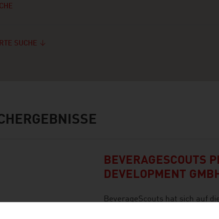
CHE
RTE SUCHE
CHERGEBNISSE
BEVERAGESCOUTS P
DEVELOPMENT GMB
BeverageScouts hat sich auf d
Private-Label Getränken und f