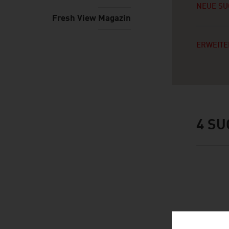
NEUE SU
Fresh View Magazin
ERWEITE
4
SU