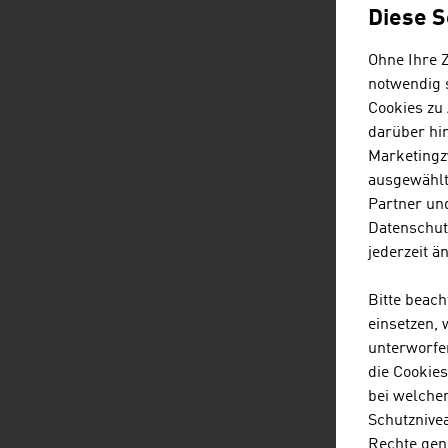
Diese S
Ohne Ihre 
notwendig s
Cookies zu
darüber hi
Marketingz
ausgewählt
Partner und
Datenschut
jederzeit ä
Bitte beac
einsetzen,
unterworfe
die Cookie
bei welche
Schutznivea
Rechte gen