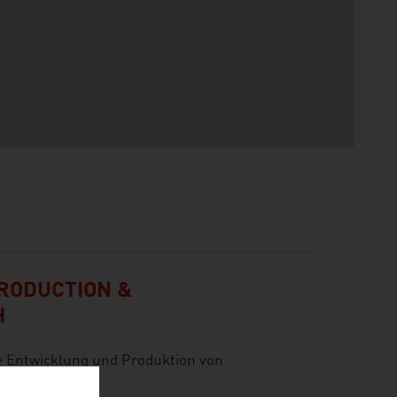
RODUCTION &
H
ie Entwicklung und Produktion von
lüssigen