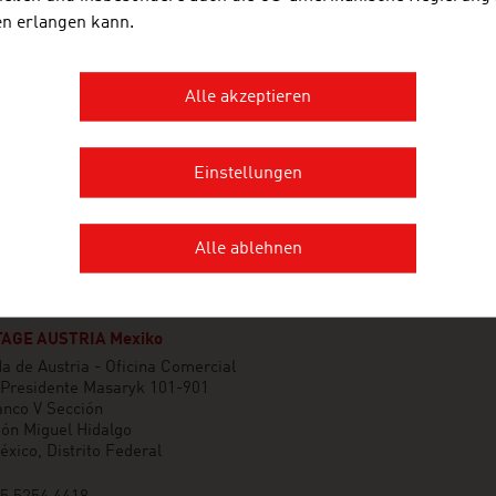
TOLIAS KONSTANTIN
en erlangen kann.
Alle akzeptieren
Einstellungen
Alle ablehnen
AGE AUSTRIA Mexiko
 de Austria - Oficina Comercial
 Presidente Masaryk 101-901
anco V Sección
ón Miguel Hidalgo
xico, Distrito Federal