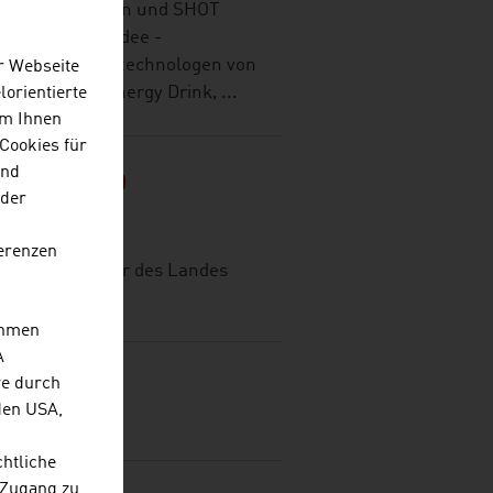
n Getränkedosen und SHOT
Sie haben die Idee -
. Die Getränketechnologen von
r Webseite
rodukt vom Energy Drink, ...
lorientierte
Um Ihnen
Cookies für
und
TRIA - OÖ
 der
TUR GMBH
erenzen
 Standortagentur des Landes
ehmen
A
re durch
den USA,
chtliche
 Zugang zu