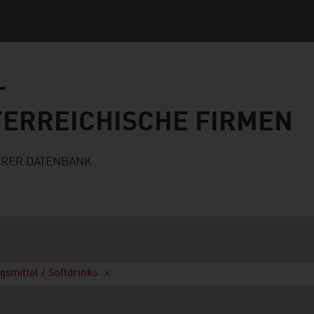
ichische Firmen
TERREICHISCHE FIRMEN
ERER DATENBANK
smittel / Softdrinks