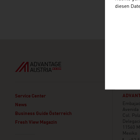
diesen Dat
ADVANT
Service Center
Embajada
News
Avenida
Business Guide Österreich
Col. Pol
Delegaci
Fresh View Magazin
11560 Mé
Mexiko
Linklist