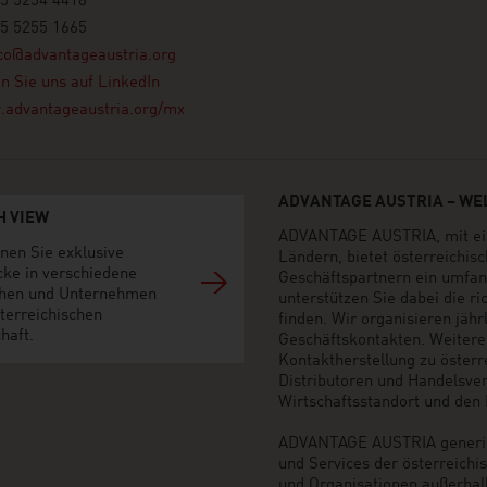
55 5254 4418
55 5255 1665
co@advantageaustria.org
n Sie uns auf LinkedIn
advantageaustria.org/mx
ADVANTAGE AUSTRIA – WEL
H VIEW
ADVANTAGE AUSTRIA, mit ein
nen Sie exklusive
Ländern, bietet österreichi
cke in verschiedene
Geschäftspartnern ein umfan
hen und Unternehmen
unterstützen Sie dabei die r
terreichischen
finden. Wir organisieren jäh
haft.
Geschäftskontakten. Weiter
Kontaktherstellung zu öster
Distributoren und Handelsvert
Wirtschaftsstandort und den M
ADVANTAGE AUSTRIA generier
und Services der österreich
und Organisationen außerhal