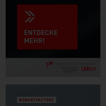
ENTDECKE
MEHR!
#SMARTFACTORY