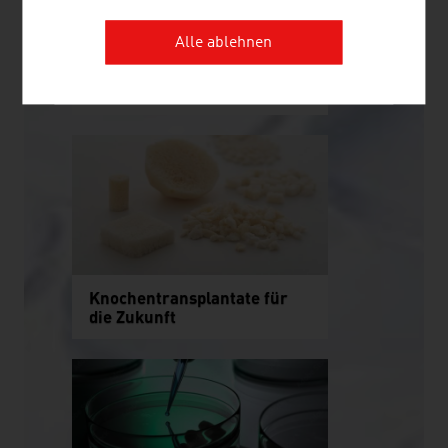
Alle ablehnen
Diagnostik für
Spitzenmedizin
Knochentransplantate für
die Zukunft