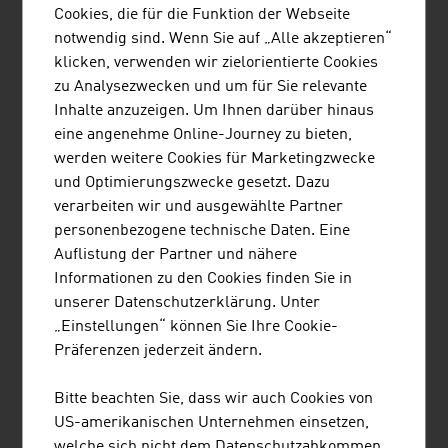
Entwicklung von Impfstoffen und
Cookies, die für die Funktion der Webseite
Medikamenten sowie medizintechnische
notwendig sind. Wenn Sie auf „Alle akzeptieren“
Innovationen machen den Sektor zu einem
klicken, verwenden wir zielorientierte Cookies
starken Zugpferd für die österreichische
zu Analysezwecken und um für Sie relevante
Wirtschaft. Die Innovationskraft wird durch
Inhalte anzuzeigen. Um Ihnen darüber hinaus
eine lebendige Forschungslandschaft
eine angenehme Online-Journey zu bieten,
unterstützt. Diese profitiert von einer engen
werden weitere Cookies für Marketingzwecke
Zusammenarbeit zwischen
und Optimierungszwecke gesetzt. Dazu
Forschungseinrichtungen und Unternehmen
verarbeiten wir und ausgewählte Partner
im Land sowie von weitreichenden
personenbezogene technische Daten. Eine
internationalen Vernetzungen.
Auflistung der Partner und nähere
Informationen zu den Cookies finden Sie in
unserer Datenschutzerklärung. Unter
„Einstellungen“ können Sie Ihre Cookie-
Präferenzen jederzeit ändern.
Bitte beachten Sie, dass wir auch Cookies von
US-amerikanischen Unternehmen einsetzen,
welche sich nicht dem Datenschutzabkommen