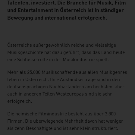
Talenten, investiert. Die Branche für Musik, Film
und Entertainment in Österreich ist in ständiger
Bewegung und international erfolgreich.
listen
Österreichs außergewöhnlich reiche und vielseitige
Musikgeschichte hat dazu geführt, dass das Land heute
eine Schlüsselrolle in der Musikindustrie spielt.
Mehr als 25.000 Musikschaffende aus allen Musikgenres
leben in Österreich. Ihre Auslandserträge sind in den
deutschsprachigen Nachbarländern am höchsten, aber
auch in anderen Teilen Westeuropas sind sie sehr
erfolgreich.
Die heimische Filmindustrie besteht aus über 3.800
Firmen. Die überwiegende Mehrheit davon hat weniger
als zehn Beschäftigte und ist sehr klein strukturiert.