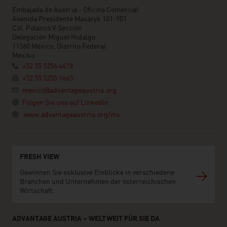
Embajada de Austria - Oficina Comercial
Avenida Presidente Masaryk 101-901
Col. Polanco V Sección
Delegación Miguel Hidalgo
11560 México, Distrito Federal
Mexiko
+52 55 5254 4418
+52 55 5255 1665
mexico@advantageaustria.org
Folgen Sie uns auf LinkedIn
www.advantageaustria.org/mx
FRESH VIEW
Gewinnen Sie exklusive Einblicke in verschiedene
Branchen und Unternehmen der österreichischen
Wirtschaft.
ADVANTAGE AUSTRIA – WELTWEIT FÜR SIE DA