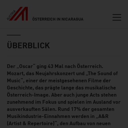
ÖSTERREICH IN NICARAGUA
Seitennavigation
Inhalt
ÜBERBLICK
Der „Oscar“ ging 43 Mal nach Österreich.
Standard Content Module
Mozart, das Neujahrskonzert und „The Sound of
Music“, einer der meistgesehenen Filme der
Geschichte, das prägte lange das musikalische
Österreich-Image. Aber auch junge Acts stehen
zunehmend im Fokus und spielen im Ausland vor
ausverkauften Sälen. Rund 17% der gesamten
Musikindustrie-Einnahmen werden in „A&R
(Artist & Repertoire)“, den Aufbau von neuen