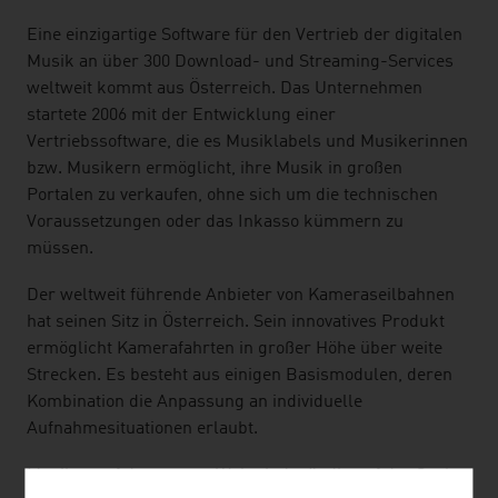
Eine einzigartige Software für den Vertrieb der digitalen
Musik an über 300 Download- und Streaming-Services
weltweit kommt aus Österreich. Das Unternehmen
startete 2006 mit der Entwicklung einer
Vertriebssoftware, die es Musiklabels und Musikerinnen
bzw. Musikern ermöglicht, ihre Musik in großen
Portalen zu verkaufen, ohne sich um die technischen
Voraussetzungen oder das Inkasso kümmern zu
müssen.
Der weltweit führende Anbieter von Kameraseilbahnen
hat seinen Sitz in Österreich. Sein innovatives Produkt
ermöglicht Kamerafahrten in großer Höhe über weite
Strecken. Es besteht aus einigen Basismodulen, deren
Kombination die Anpassung an individuelle
Aufnahmesituationen erlaubt.
Musiker auf der ganzen Welt sind ständig auf der Suche