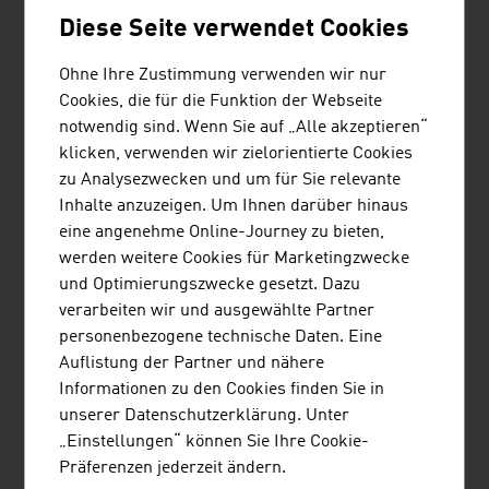
nach passenden Proberäumen, insbesondere wenn sie
Diese Seite verwendet Cookies
reisen. Eine in Österreich entwickelte Plattform hilft
ihnen, indem Hosts und Musiker miteinander verbunden
Ohne Ihre Zustimmung verwenden wir nur
werden. Mit einer leicht zu bedienenden “search-book-
Cookies, die für die Funktion der Webseite
play”-App können Proberäume für eine oder mehrere
notwendig sind. Wenn Sie auf „Alle akzeptieren“
Stunden, in der näheren Umgebung oder in fremden
klicken, verwenden wir zielorientierte Cookies
Städten, mit nur wenigen Klicks gebucht werden.
zu Analysezwecken und um für Sie relevante
Inhalte anzuzeigen. Um Ihnen darüber hinaus
Seit mehr als 35 Jahren begeistert die
eine angenehme Online-Journey zu bieten,
Dokumentationsreihe „Universum“ mit großen
werden weitere Cookies für Marketingzwecke
Mehrteilern über Tiere und Natur und innovativen
und Optimierungszwecke gesetzt. Dazu
Einzelfilmen aus den Themenbereichen Geschichte,
verarbeiten wir und ausgewählte Partner
Wissenschaft und Technik ein breites Publikum.
personenbezogene technische Daten. Eine
Österreichische „Universum“-Eigenproduktionen
Auflistung der Partner und nähere
werden in bis zu 100 Länder der Erde verkauft. Zu den
Informationen zu den Cookies finden Sie in
internationalen Kooperationspartnern der
unserer Datenschutzerklärung. Unter
österreichischen Produzenten gehört auch die BBC.
„Einstellungen“ können Sie Ihre Cookie-
Die Wiener Staatsoper hat als eines der führenden
Präferenzen jederzeit ändern.