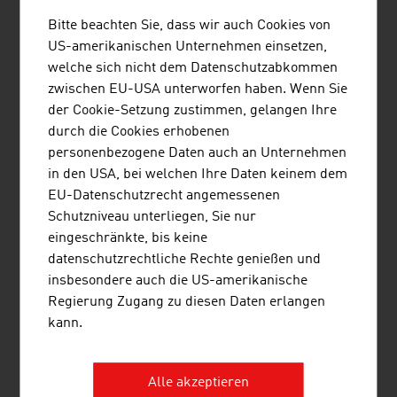
Opernhäuser mit staatsoperlive.com 2013 das weltweit
erste Opern-Streaming angeboten. 45 Livestreams pro
Bitte beachten Sie, dass wir auch Cookies von
Jahr, zwei Kanäle, synchroner Second Screen Content
US-amerikanischen Unternehmen einsetzen,
und ein regelmäßiges Programm in Full-HD setzen die
welche sich nicht dem Datenschutzabkommen
globale Benchmark für Kultur-Digitalisierung.
zwischen EU-USA unterworfen haben. Wenn Sie
der Cookie-Setzung zustimmen, gelangen Ihre
KREATIVE AUSBILDUNG
durch die Cookies erhobenen
personenbezogene Daten auch an Unternehmen
Das
SAE-Institut
, gegründet 1976, bietet eine
in den USA, bei welchen Ihre Daten keinem dem
branchenspezifische Ausbildung an, die den
EU-Datenschutzrecht angemessenen
Anforderungen der globalen kreativen Medienbranche
Schutzniveau unterliegen, Sie nur
gerecht wird. Es deckt die Medienbereiche Audio, Film,
eingeschränkte, bis keine
Animation, Spiele-Entwicklung, Musikgewerbe und Web
datenschutzrechtliche Rechte genießen und
ab. Die Bachelor- und Master-Programme werden in
insbesondere auch die US-amerikanische
Zusammenarbeit mit der Middlesex Universität in
Regierung Zugang zu diesen Daten erlangen
London angeboten. Das SAE-Institut verfügt über 45
kann.
Standorte, unter anderem in London, Berlin, München,
Paris, Barcelona und New York.
Alle akzeptieren
Die Ausbildung an den Musikuniversitäten und