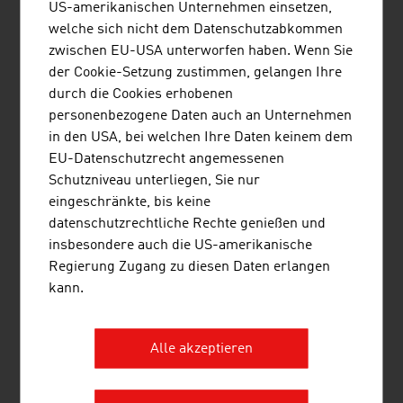
US-amerikanischen Unternehmen einsetzen,
höchstmögliche soziale Gerechtigkeit in der
welche sich nicht dem Datenschutzabkommen
Produktion
zwischen EU-USA unterworfen haben. Wenn Sie
höchstmögliche Umweltverträglichkeit
der Cookie-Setzung zustimmen, gelangen Ihre
höchstmögliche Qualität für die Trägerinnen und
durch die Cookies erhobenen
Träger
personenbezogene Daten auch an Unternehmen
in den USA, bei welchen Ihre Daten keinem dem
Passion
EU-Datenschutzrecht angemessenen
Eine ausgezeichnete Modeausbildung an der
Universität
Schutzniveau unterliegen, Sie nur
für Angewandte Kunst
in Wien, wo seit Anfang der
eingeschränkte, bis keine
Achtzigerjahre internationale Stars wie Karl Lagerfeld,
datenschutzrechtliche Rechte genießen und
Jil Sander, Vivienne Westwood, Viktor & Rolf, Raf Simons
insbesondere auch die US-amerikanische
und Bernhard Willhelm die Professur innehatten und -
Regierung Zugang zu diesen Daten erlangen
haben, hat dazu beigetragen, dass sich Mode aus
kann.
Österreich heute mit der Spitze der internationalen
Modewelt messen kann.
Alle akzeptieren