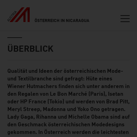
ÖSTERREICH IN NICARAGUA
Seitennavigation
Inhalt
ÜBERBLICK
Qualität und Ideen der österreichischen Mode-
Standard Content Module
und Textilbranche sind gefragt: Hüte eines
Wiener Hutmachers finden sich unter anderem in
den Regalen von Le Bon Marché (Paris), Isetan
oder HP France (Tokio) und werden von Brad Pitt,
Meryl Streep, Madonna und Yoko Ono getragen.
Lady Gaga, Rihanna und Michelle Obama sind auf
den Geschmack österreichischen Modedesigns
gekommen. In Österreich werden die leichtesten