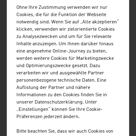
Ohne Ihre Zustimmung verwenden wir nur
Technische Textilien wie z.B. Schutztextilien, Textilien
Cookies, die für die Funktion der Webseite
zum Einsatz in der Industrie, Medizintextilien,
notwendig sind. Wenn Sie auf „Alle akzeptieren“
Textilprodukte für Baukonstruktionen oder
klicken, verwenden wir zielorientierte Cookies
Innenausstattung für Automobil und Luftfahrt haben in
zu Analysezwecken und um für Sie relevante
der österreichischen Textilindustrie eine ganz besondere
Inhalte anzuzeigen. Um Ihnen darüber hinaus
Bedeutung. Das Land ist in diesem Bereich europaweit
eine angenehme Online-Journey zu bieten,
führend.
werden weitere Cookies für Marketingzwecke
ETHIK
und Optimierungszwecke gesetzt. Dazu
verarbeiten wir und ausgewählte Partner
Für zahlreiche heimische Modelabels sind die
personenbezogene technische Daten. Eine
Verantwortung für Mensch und Umwelt vor allem in
Auflistung der Partner und nähere
Hinblick auf die Produktion sehr wichtig. Bei der
Informationen zu den Cookies finden Sie in
Produktion berücksichtigen sie
unserer Datenschutzerklärung. Unter
„Einstellungen“ können Sie Ihre Cookie-
die Verwendung von Biobaumwolle
Präferenzen jederzeit ändern.
FAIRTRADE- und GOTS-Zertifizierung
eine transparente und nachweisbare Produktionskette
Bitte beachten Sie, dass wir auch Cookies von