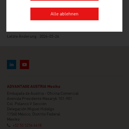
SEITE EMPFEHLEN
Alle ablehnen
Letzte Änderung : 2026-05-26
ADVANTAGE AUSTRIA Mexiko
Embajada de Austria - Oficina Comercial
Avenida Presidente Masaryk 101-901
Col. Polanco V Sección
Delegación Miguel Hidalgo
11560 México, Distrito Federal
Mexiko
+52 55 5254 4418