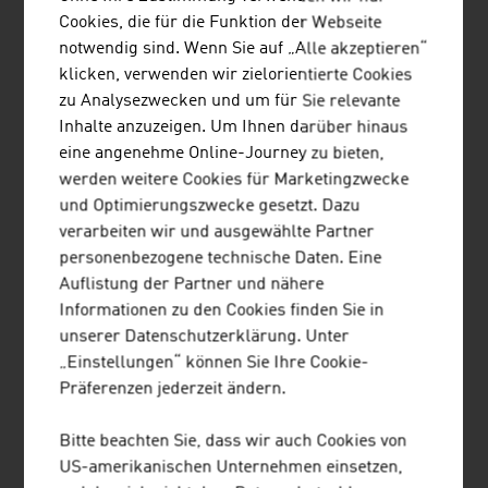
Cookies, die für die Funktion der Webseite
notwendig sind. Wenn Sie auf „Alle akzeptieren“
klicken, verwenden wir zielorientierte Cookies
Österreichischer Musikmarkt 2025
zu Analysezwecken und um für Sie relevante
Inhalte anzuzeigen. Um Ihnen darüber hinaus
Format
Umsatz
Marktanteil der
eine angenehme Online-Journey zu bieten,
in Euro
Musikformate in
werden weitere Cookies für Marketingzwecke
%
und Optimierungszwecke gesetzt. Dazu
Musik-Streams
202,9
87,1 %
verarbeiten wir und ausgewählte Partner
Mio.
personenbezogene technische Daten. Eine
Auflistung der Partner und nähere
CDs
12,4 Mio.
5,3 %
Informationen zu den Cookies finden Sie in
unserer Datenschutzerklärung. Unter
Musik-Downloads
3,0 Mio.
1,3 %
„Einstellungen“ können Sie Ihre Cookie-
Präferenzen jederzeit ändern.
Vinyl-Schallplatten
13,3 Mio.
5,8 %
Musik-DVDs
1,0 Mio.
0,5 %
Bitte beachten Sie, dass wir auch Cookies von
US-amerikanischen Unternehmen einsetzen,
LSG-
35,7 Mio.
-