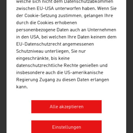
welche sich nicht dem Datenschutzabkommen
Lizenzeinnahmen
zwischen EU-USA unterworfen haben. Wenn Sie
der Cookie-Setzung zustimmen, gelangen Ihre
Insgesamt:
270,4
100 %
durch die Cookies erhobenen
Mio.
personenbezogene Daten auch an Unternehmen
in den USA, bei welchen Ihre Daten keinem dem
Quelle: Verband der österreichischen Musikwirtschaft –
EU-Datenschutzrecht angemessenen
IFPI Austria, Österreichischer Musikmarkt 2025
Schutzniveau unterliegen, Sie nur
eingeschränkte, bis keine
datenschutzrechtliche Rechte genießen und
insbesondere auch die US-amerikanische
Regierung Zugang zu diesen Daten erlangen
LINKS
listen
links
kann.
Alle akzeptieren
Verband der österreichischen
Musikwirtschaft – IFPI Austria
Einstellungen