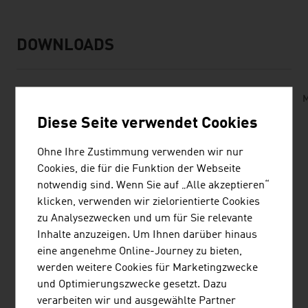
DOWNLOADS
listen
downloads
The_Viennese_Coffee_House.mp3
M
Diese Seite verwendet Cookies
LINKS
Ohne Ihre Zustimmung verwenden wir nur
listen
links
Cookies, die für die Funktion der Webseite
notwendig sind. Wenn Sie auf „Alle akzeptieren“
klicken, verwenden wir zielorientierte Cookies
Bundesmuseen
zu Analysezwecken und um für Sie relevante
Inhalte anzuzeigen. Um Ihnen darüber hinaus
MuseumsQuartier
eine angenehme Online-Journey zu bieten,
Bundestheater
werden weitere Cookies für Marketingzwecke
und Optimierungszwecke gesetzt. Dazu
Wiener Philharmoniker
verarbeiten wir und ausgewählte Partner