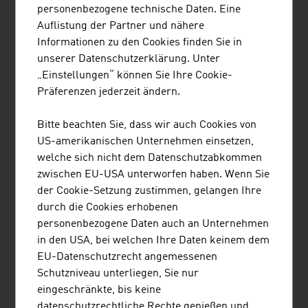
personenbezogene technische Daten. Eine
Österreichische Gesellschaft für Literatur
Auflistung der Partner und nähere
Informationen zu den Cookies finden Sie in
unserer Datenschutzerklärung. Unter
Content Navigation
„Einstellungen“ können Sie Ihre Cookie-
Einreise
Präferenzen jederzeit ändern.
Pass und Visum
Zollbestimmungen
Bitte beachten Sie, dass wir auch Cookies von
US-amerikanischen Unternehmen einsetzen,
welche sich nicht dem Datenschutzabkommen
Kulinarisches
zwischen EU-USA unterworfen haben. Wenn Sie
der Cookie-Setzung zustimmen, gelangen Ihre
durch die Cookies erhobenen
Wetter
personenbezogene Daten auch an Unternehmen
in den USA, bei welchen Ihre Daten keinem dem
Freizeit
EU-Datenschutzrecht angemessenen
Schutzniveau unterliegen, Sie nur
Kultur
eingeschränkte, bis keine
Sport
datenschutzrechtliche Rechte genießen und