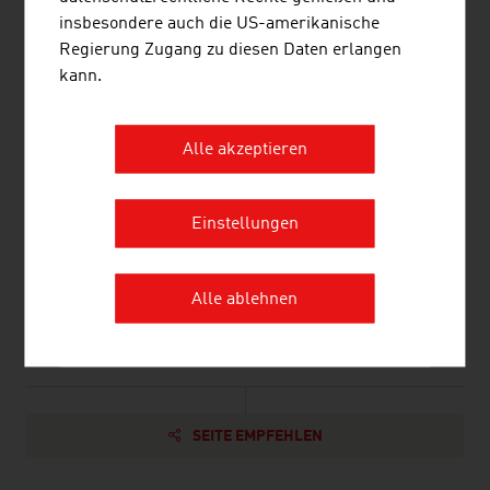
Wellness
insbesondere auch die US-amerikanische
Regierung Zugang zu diesen Daten erlangen
Gut zu wissen
kann.
Währung, Geldwechsel, Devisen
Transport und Verkehr
Alle akzeptieren
Einkaufen in Österreich
Feiertage
Gesundheit
Einstellungen
Reisetipps
Alle ablehnen
Landkarten und Stadtpläne
SEITE EMPFEHLEN