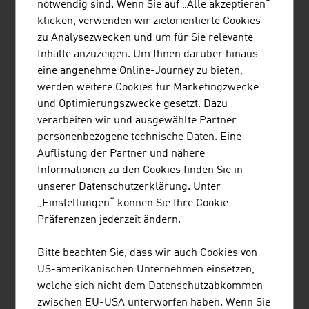
notwendig sind. Wenn Sie auf „Alle akzeptieren“
European Experts in Trade
klicken, verwenden wir zielorientierte Cookies
zu Analysezwecken und um für Sie relevante
Inhalte anzuzeigen. Um Ihnen darüber hinaus
Content Navigation
eine angenehme Online-Journey zu bieten,
Normen und Recht
werden weitere Cookies für Marketingzwecke
Normen
und Optimierungszwecke gesetzt. Dazu
Recht
verarbeiten wir und ausgewählte Partner
personenbezogene technische Daten. Eine
Transit
Auflistung der Partner und nähere
Informationen zu den Cookies finden Sie in
unserer Datenschutzerklärung. Unter
„Einstellungen“ können Sie Ihre Cookie-
Präferenzen jederzeit ändern.
SEITE EMPFEHLEN
Bitte beachten Sie, dass wir auch Cookies von
US-amerikanischen Unternehmen einsetzen,
welche sich nicht dem Datenschutzabkommen
Autor: Dr. Manfred Kandelhart
zwischen EU-USA unterworfen haben. Wenn Sie