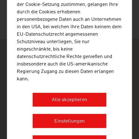
Quelle: Bundesgremium des Außenhandels
der Cookie-Setzung zustimmen, gelangen Ihre
durch die Cookies erhobenen
personenbezogene Daten auch an Unternehmen
in den USA, bei welchen Ihre Daten keinem dem
EU-Datenschutzrecht angemessenen
Schutzniveau unterliegen, Sie nur
eingeschränkte, bis keine
datenschutzrechtliche Rechte genießen und
insbesondere auch die US-amerikanische
Regierung Zugang zu diesen Daten erlangen
kann.
ADVANTAGE AUSTRIA Kuala Lumpur
Austrian Embassy - Commercial Section
Suite 14.1, Level 14, Menara IMC
Alle akzeptieren
8 Jalan Sultan Ismail
50250 Kuala Lumpur
Malaysia
+60 3 2032 2830
Einstellungen
+60 3 2032 3130
kualalumpur@advantageaustria.org