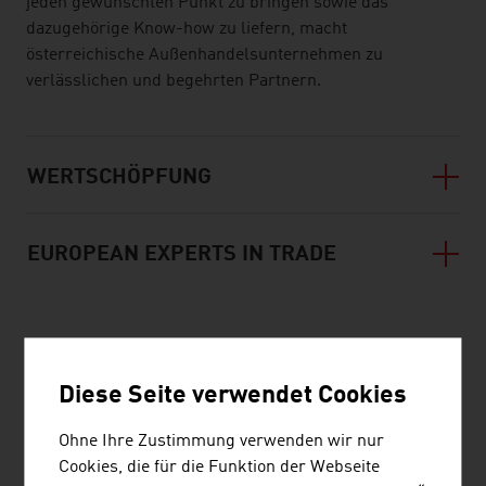
jeden gewünschten Punkt zu bringen sowie das
dazugehörige Know-how zu liefern, macht
österreichische Außenhandelsunternehmen zu
verlässlichen und begehrten Partnern.
WERTSCHÖPFUNG
EUROPEAN EXPERTS IN TRADE
listen
Diese Seite verwendet Cookies
LINKS
listen
links
Ohne Ihre Zustimmung verwenden wir nur
Cookies, die für die Funktion der Webseite