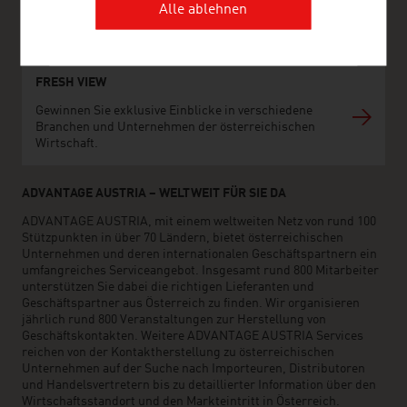
www.advantageaustria.org/my
Alle ablehnen
FRESH VIEW
Gewinnen Sie exklusive Einblicke in verschiedene
Branchen und Unternehmen der österreichischen
Wirtschaft.
ADVANTAGE AUSTRIA – WELTWEIT FÜR SIE DA
ADVANTAGE AUSTRIA, mit einem weltweiten Netz von rund 100
Stützpunkten in über 70 Ländern, bietet österreichischen
Unternehmen und deren internationalen Geschäftspartnern ein
umfangreiches Serviceangebot. Insgesamt rund 800 Mitarbeiter
unterstützen Sie dabei die richtigen Lieferanten und
Geschäftspartner aus Österreich zu finden. Wir organisieren
jährlich rund 800 Veranstaltungen zur Herstellung von
Geschäftskontakten. Weitere ADVANTAGE AUSTRIA Services
reichen von der Kontaktherstellung zu österreichischen
Unternehmen auf der Suche nach Importeuren, Distributoren
und Handelsvertretern bis zu detaillierter Information über den
Wirtschaftsstandort und den Markteintritt in Österreich.