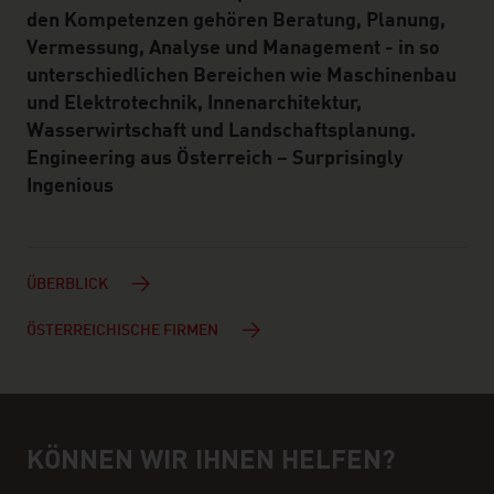
den Kompetenzen gehören Beratung, Planung,
Vermessung, Analyse und Management - in so
unterschiedlichen Bereichen wie Maschinenbau
und Elektrotechnik, Innenarchitektur,
Wasserwirtschaft und Landschaftsplanung.
Engineering aus Österreich – Surprisingly
Ingenious
ÜBERBLICK
ÖSTERREICHISCHE FIRMEN
KÖNNEN WIR IHNEN HELFEN?
Hilfe und Ansprechpartner