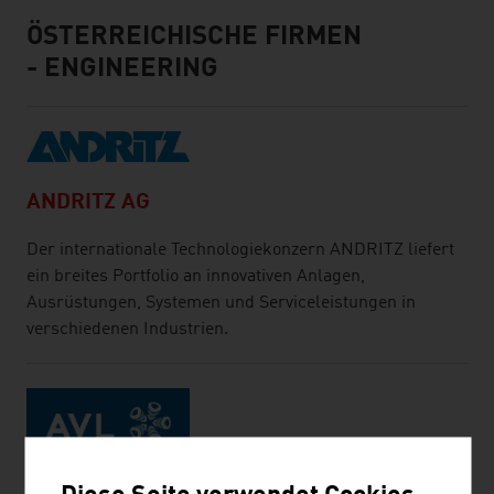
ÖSTERREICHISCHE FIRMEN
- ENGINEERING
ANDRITZ AG
Der internationale Technologiekonzern ANDRITZ liefert
ein breites Portfolio an innovativen Anlagen,
Ausrüstungen, Systemen und Serviceleistungen in
verschiedenen Industrien.