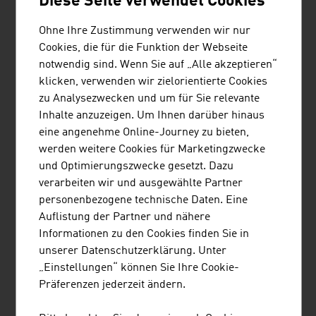
Diese Seite verwendet Cookies
AVL LIST GMBH
Ohne Ihre Zustimmung verwenden wir nur
AVL ist das weltweit größte Unternehmen für
Cookies, die für die Funktion der Webseite
Entwicklung, Simulation und Testen von
notwendig sind. Wenn Sie auf „Alle akzeptieren“
Antriebssystemen für Pkw, Nutzfahrzeuge, stationäre
klicken, verwenden wir zielorientierte Cookies
Motoren, Großmotoren sowie deren Integration in das
zu Analysezwecken und um für Sie relevante
Fahrzeug.
Inhalte anzuzeigen. Um Ihnen darüber hinaus
eine angenehme Online-Journey zu bieten,
werden weitere Cookies für Marketingzwecke
und Optimierungszwecke gesetzt. Dazu
BINDERHOLZ GMBH
verarbeiten wir und ausgewählte Partner
personenbezogene technische Daten. Eine
Der Sägewerksbetrieb binderholz ist Komplettanbieter
Auflistung der Partner und nähere
für Massivholzprodukte und innovative Baulösungen. Die
Informationen zu den Cookies finden Sie in
Massivholz-Produktpalette reicht von Schnittholz,
unserer Datenschutzerklärung. Unter
Profilholz, ein- und mehrschichtig verleimten
„Einstellungen“ können Sie Ihre Cookie-
Massivholzplatten, Brettschichtholz bis hin zu
Präferenzen jederzeit ändern.
binderholz Brettsperrholz BBS. binderholz produziert
nachhaltig nach ...