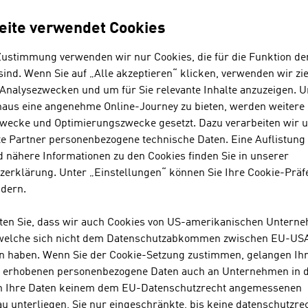
hnologien kommt aus Österreich. Das Unternehmen konzentr
ndungen im Bereich „Smart City“ und hier besonders auf d
eite verwendet Cookies
ehrsoptimierung. Innovative Halbleiterkomponenten und di
tiegssysteme sollen die Benutzung öffentlicher Verkehrsm
Zustimmung verwenden wir nur Cookies, die für die Funktion de
n Beitrag zum Thema „Green Mobility“ leisten.
ind. Wenn Sie auf „Alle akzeptieren“ klicken, verwenden wir zie
 Analysezwecken und um für Sie relevante Inhalte anzuzeigen. 
 Sicherheit und Sicherheitsansprüche spielen in der IKT-Br
naus eine angenehme Online-Journey zu bieten, werden weitere 
en in urbanen Räumen ergeben sich hier in Zukunft zahlre
wecke und Optimierungszwecke gesetzt. Dazu verarbeiten wir 
ehrssysteme, Emissionen, persönliche und Daten-Sicherheit
e Partner personenbezogene technische Daten. Eine Auflistung
n Bereichen sind innovative Produkte und Leistungen der I
 nähere Informationen zu den Cookies finden Sie in unserer
zerklärung. Unter „Einstellungen“ können Sie Ihre Cookie-Präf
ndern.
hten Sie, dass wir auch Cookies von US-amerikanischen Untern
OWNLOADS
nloads
 welche sich nicht dem Datenschutzabkommen zwischen EU-US
n haben. Wenn Sie der Cookie-Setzung zustimmen, gelangen Ih
s erhobenen personenbezogene Daten auch an Unternehmen in 
n Ihre Daten keinem dem EU-Datenschutzrecht angemessenen
No. 157, Fresh View, Smart Cities, en | de
u unterliegen, Sie nur eingeschränkte, bis keine datenschutzre