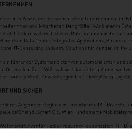
TERNEHMEN
fähr drei Viertel der österreichischen Unternehmen im IKT
rbeiterinnen und Mitarbeiter. Der größte IT-Anbieter in Öst
ber 30 Ländern weltweit. Dieses Unternehmen bietet seit übe
Bereichen Data Center, Integrated Applications, Business 
tions, IT-Consulting, Industry Solutions für Kunden im In- 
 ein führender Systemanbieter von automatisierten und sch
 in Österreich. Seit 1969 realisiert das Unternehmen weltwe
inen Fördertechnik-Anwendungen bis zu komplexen Logistik
ART UND SICHER
nderes Augenmerk legt die österreichische IKT-Branche au
piele dafür sind „Smart City Wien“ und smarte Mobilitätsp
Weltmarktführer für Radio Frequency Identification (RFID)