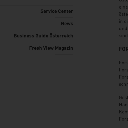
listen
Öste
eine
Service Center
öst
in d
News
und 
sind
Business Guide Österreich
Fresh View Magazin
FO
Fors
Fors
Fors
sch
Ges
Hand
Kom
For