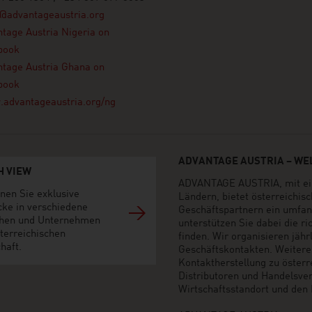
@advantageaustria.org
tage Austria Nigeria on
book
tage Austria Ghana on
book
advantageaustria.org/ng
ADVANTAGE AUSTRIA – WEL
H VIEW
ADVANTAGE AUSTRIA, mit ein
nen Sie exklusive
Ländern, bietet österreichi
cke in verschiedene
Geschäftspartnern ein umfan
hen und Unternehmen
unterstützen Sie dabei die r
terreichischen
finden. Wir organisieren jäh
haft.
Geschäftskontakten. Weiter
Kontaktherstellung zu öster
Distributoren und Handelsvert
Wirtschaftsstandort und den M