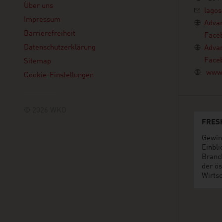
Über uns
lagos
Impressum
Advan
Barrierefreiheit
Face
Datenschutzerklärung
Advan
Face
Sitemap
www.
Cookie-Einstellungen
© 2026 WKO
FRES
Gewin
Einbli
Branc
der ös
Wirtsc