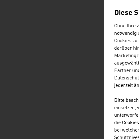
Tec
Anwe
Diese S
Verk
Auss
Ohne Ihre 
eine
notwendig s
Cookies zu
Auch
darüber hi
Leb
Marketingz
Verk
ausgewählt
alle
Partner und
Datenschut
jederzeit ä
Bitte beac
D
listen
dow
einsetzen,
unterworfe
die Cookie
bei welche
Schutznivea