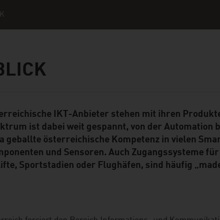
IK
BLICK
erreichische IKT-Anbieter stehen mit ihren Produkt
ent Module
ktrum ist dabei weit gespannt, von der Automation b
a geballte österreichische Kompetenz in vielen Sma
ponenten und Sensoren. Auch Zugangssysteme für d
lifte, Sportstadien oder Flughäfen, sind häufig „made