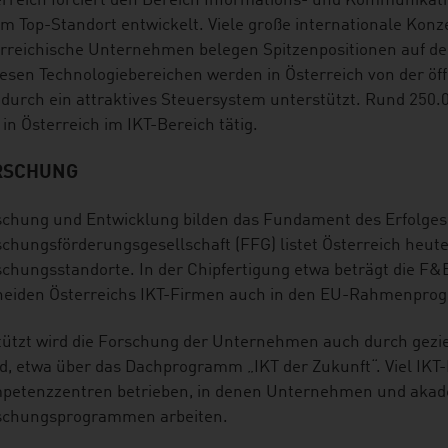
rreich forciert den Bereich Informations- und Kommunikati
m Top-Standort entwickelt. Viele große internationale Konze
erreichische Unternehmen belegen Spitzenpositionen auf d
iesen Technologiebereichen werden in Österreich von der 
durch ein attraktives Steuersystem unterstützt. Rund 250.0
 in Österreich im IKT-Bereich tätig.
RSCHUNG
chung und Entwicklung bilden das Fundament des Erfolges 
chungsförderungsgesellschaft (FFG) listet Österreich heute
chungsstandorte. In der Chipfertigung etwa beträgt die F
neiden Österreichs IKT-Firmen auch in den EU-Rahmenpro
tützt wird die Forschung der Unternehmen auch durch gezi
, etwa über das Dachprogramm „IKT der Zukunft“. Viel IKT
petenzzentren betrieben, in denen Unternehmen und aka
schungsprogrammen arbeiten.