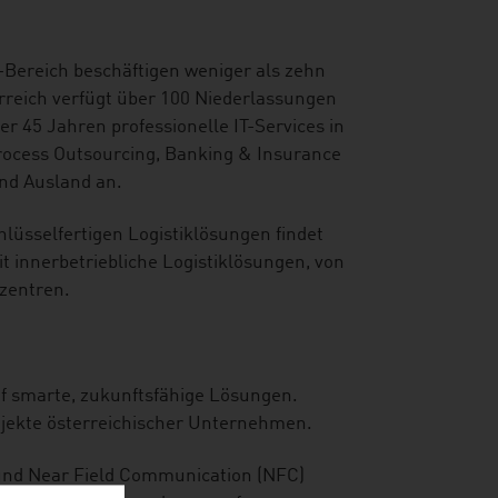
-Bereich beschäftigen weniger als zehn
erreich verfügt über 100 Niederlassungen
r 45 Jahren professionelle IT-Services in
Process Outsourcing, Banking & Insurance
und Ausland an.
lüsselfertigen Logistiklösungen findet
it innerbetriebliche Logistiklösungen, von
zentren.
f smarte, zukunftsfähige Lösungen.
rojekte österreichischer Unternehmen.
 und Near Field Communication (NFC)