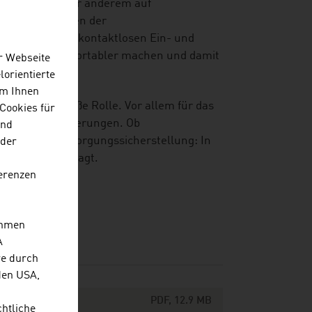
iert sich unter anderem auf
ie Möglichkeiten der
e zugehörigen kontaktlosen Ein- und
ittel noch komfortabler machen und damit
r Webseite
lorientierte
Um Ihnen
anche eine große Rolle. Vor allem für das
Cookies für
iche Herausforderungen. Ob
und
 oder die Versorgungssicherstellung: In
 der
KT-Branche gefragt.
erenzen
ehmen
A
re durch
den USA,
PDF, 12.9 MB
chtliche