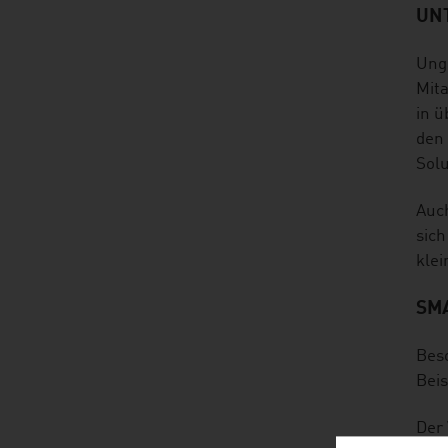
UN
Unge
Mita
in ü
den 
Solu
Auch
sich
kle
SM
Beso
Beis
Der 