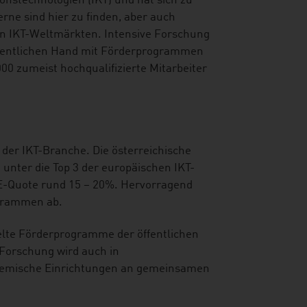
onstechnologien (IKT) und hat sich zu
rne sind hier zu finden, aber auch
en IKT-Weltmärkten. Intensive Forschung
öffentlichen Hand mit Förderprogrammen
00 zumeist hochqualifizierte Mitarbeiter
der IKT-Branche. Die österreichische
 unter die Top 3 der europäischen IKT-
&E-Quote rund 15 – 20%. Hervorragend
grammen ab.
elte Förderprogramme der öffentlichen
-Forschung wird auch in
demische Einrichtungen an gemeinsamen