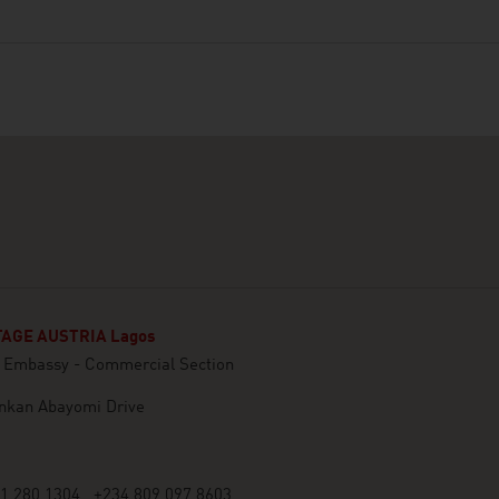
AGE AUSTRIA Lagos
n Embassy - Commercial Section
inkan Abayomi Drive
1 280 1304 , +234 809 097 8603