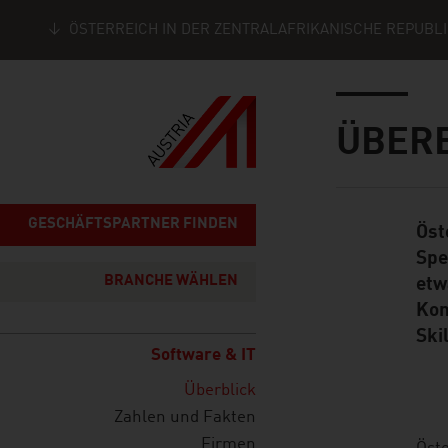
ÖSTERREICH IN DER ZENTRALAFRIKANISCHE REPUBL
Seitennavigation
Inhalt
ÜBER
GESCHÄFTSPARTNER FINDEN
Öst
Standard Cont
Spe
BRANCHE WÄHLEN
etw
Kom
Ski
Software & IT
Überblick
Zahlen und Fakten
Firmen