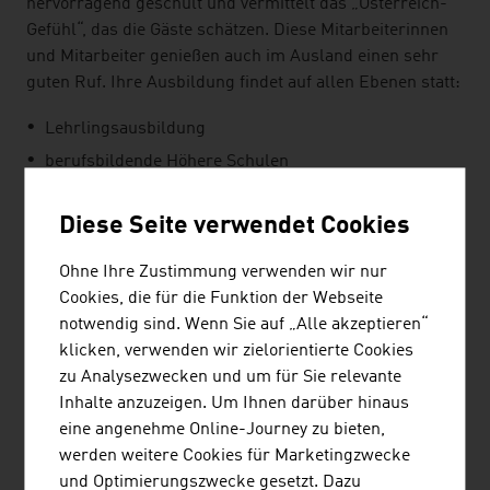
hervorragend geschult und vermittelt das „Österreich-
Gefühl“, das die Gäste schätzen. Diese Mitarbeiterinnen
und Mitarbeiter genießen auch im Ausland einen sehr
guten Ruf. Ihre Ausbildung findet auf allen Ebenen statt:
Lehrlingsausbildung
berufsbildende Höhere Schulen
Fachhochschule
Diese Seite verwendet Cookies
Modul-Universität
Tourismusschulen Salzburg
Ohne Ihre Zustimmung verwenden wir nur
Cookies, die für die Funktion der Webseite
NACHHALTIGKEIT
notwendig sind. Wenn Sie auf „Alle akzeptieren“
klicken, verwenden wir zielorientierte Cookies
Einer der wichtigsten Gründe für Reisende, Österreich
zu Analysezwecken und um für Sie relevante
als Ziel zu wählen, ist die intakte Natur des Landes.
Inhalte anzuzeigen. Um Ihnen darüber hinaus
Deshalb ist es den Tourismus-Unternehmen wichtig,
eine angenehme Online-Journey zu bieten,
nachhaltiges Handeln zu propagieren und umzusetzen.
werden weitere Cookies für Marketingzwecke
So sind zum Beispiel die Müllvermeidung und -trennung
und Optimierungszwecke gesetzt. Dazu