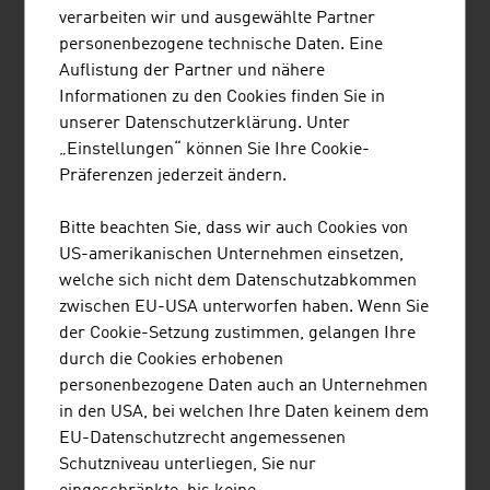
oder Energiesparkonzepte in der Gastronomie und
verarbeiten wir und ausgewählte Partner
Hotellerie wichtige Aspekte der Vermarktung
personenbezogene technische Daten. Eine
touristischer Angebote.
Auflistung der Partner und nähere
Informationen zu den Cookies finden Sie in
GEMEINSAM ERFOLGREICH
unserer Datenschutzerklärung. Unter
„Einstellungen“ können Sie Ihre Cookie-
Die Wettbewerbssituation im Tourismus führt dazu, dass
Präferenzen jederzeit ändern.
die Qualität der Angebote hoch ist. Viele Institutionen
und Unternehmen wirken für das Wohl der Gäste
Bitte beachten Sie, dass wir auch Cookies von
zusammen. Von den Gemeinden, die für die Infrastruktur
US-amerikanischen Unternehmen einsetzen,
sorgen, über die Regionen, die ihre Vermarktung
welche sich nicht dem Datenschutzabkommen
bündeln, bis hin zur Gastronomie und zu den
zwischen EU-USA unterworfen haben. Wenn Sie
Veranstaltern, sie alle arbeiten Hand in Hand für die
der Cookie-Setzung zustimmen, gelangen Ihre
internationalen Besucherinnen und Besucher.
durch die Cookies erhobenen
personenbezogene Daten auch an Unternehmen
in den USA, bei welchen Ihre Daten keinem dem
DOWNLOADS
listen
downloads
EU-Datenschutzrecht angemessenen
Schutzniveau unterliegen, Sie nur